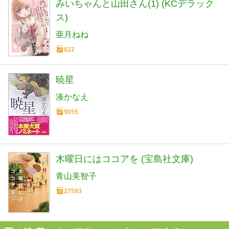
みいちゃんと山田さん(1) (KCデラック
ス)
亜月ねね
822
暁星
湊かなえ
9055
木曜日にはココアを (宝島社文庫)
青山美智子
27593