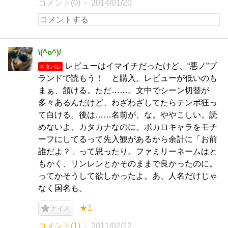
コメント(0)
2014/01/20
\(^o^)/
レビューはイマイチだったけど、“悪ノ”ブ
ネタバレ
ランドで読もう！ と購入。レビューが低いのも
まぁ、頷ける。ただ……。文中でシーン切替が
多々あるんだけど、わざわざしてたらテンポ狂っ
て白ける。後は……名前が、な。ややこしい。読
めないよ、カタカナなのに。ボカロキャラをモチ
ーフにしてるって先入観があるから余計に「お前
誰だよ？」って思ったり。ファミリーネームはと
もかく、リンレンとかそのままで良かったのに。
ってかそうして欲しかったよ。あ、人名だけじゃ
なく国名も。
★1
ナイス
コメント(1)
2011/02/12