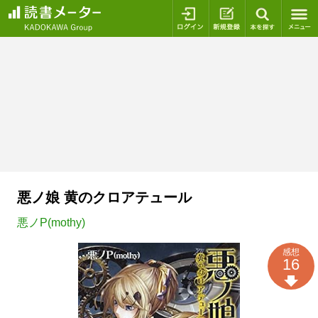
ログイン
新規登録
本を探
悪ノ娘 黄のクロアテュール
悪ノP(mothy)
感想
16