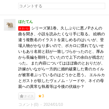
ほたてん
シリーズ第1巻。久しぶりに悪ノPさんの
ネタバレ
曲を聞き、小説を読みたくなり手に取る。 絵柄の
違う複数名のイラストを楽しめるのはいいが、登
場人物がかなり多いので、ボカロに慣れてないせ
いもあり名前と顔が一致しづらかったのと、厚み
から長編を期待していたので上下の余白が残念だ
った。 また内容についてはほぼ曲のとおりだが、
許嫁がいながら一方的に婚約破棄した青のカイル
が被害者ぶっているのはどうかと思う。 エルルカ
とガストが欲したヴェノム・ソードや、ネイの母
親への異常な執着等は今後の伏線か？
★3
ナイス
コメント(0)
2024/01/10