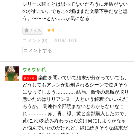
シリーズ続くとは思ってないだろうに矛盾がない
のがすごい。でもこの頃はまだ文章下手だなと思
う。〜〜〜とか……が気になる
★4
ナイス
コメント(0)
2019/11/26
ウミウサギ。
楽曲を聞いていて結末が分かっていても、
ネタバレ
どうしてもアレンが処刑されるシーンで泣きそう
になってしまう………… 結局、傲慢の悪魔が取り
憑いたのはリリアンヌ一人という解釈でいいんだ
ろうか。 関連作全部読まないとわからないなこ
れ………… 赤、青、緑、黄と全部購入したので、
黄(これ)を読み終わったら次は何にしようかなぁ
と悩んでいたのだけれど、緑に続きそうな結末だ