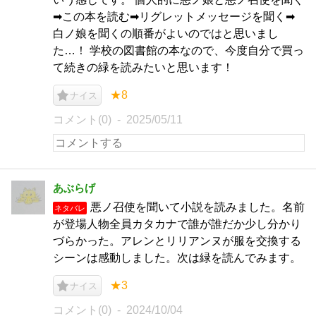
➡この本を読む➡リグレットメッセージを聞く➡
白ノ娘を聞くの順番がよいのではと思いまし
た…！ 学校の図書館の本なので、今度自分で買っ
て続きの緑を読みたいと思います！
★8
ナイス
コメント(0)
2025/05/11
あぶらげ
悪ノ召使を聞いて小説を読みました。名前
ネタバレ
が登場人物全員カタカナで誰が誰だか少し分かり
づらかった。アレンとリリアンヌが服を交換する
シーンは感動しました。次は緑を読んでみます。
★3
ナイス
コメント(0)
2024/10/04