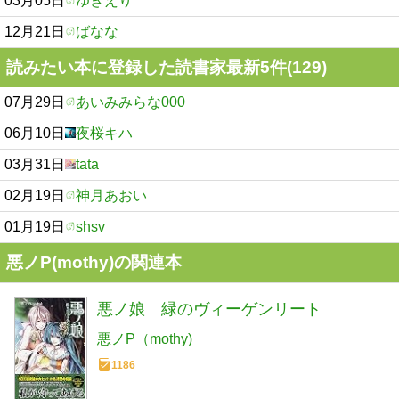
03月05日
ゆきえり
12月21日
ばなな
読みたい本に登録した読書家最新5件(129)
07月29日
あいみみらな000
06月10日
夜桜キハ
03月31日
tata
02月19日
神月あおい
01月19日
shsv
悪ノP(mothy)の関連本
悪ノ娘 緑のヴィーゲンリート
悪ノP（mothy)
1186