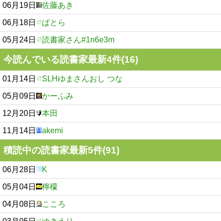
06月19日
佐藤あき
06月18日
ぱとら
05月24日
読書家さん#1n6e3m
今読んでいる読書家最新4件(16)
01月14日
SLHゆまさんおし つな
05月09日
かーふみ
12月20日
本田
11月14日
akemi
積読中の読書家最新5件(91)
06月28日
K
05月04日
檸檬
04月08日
こころ