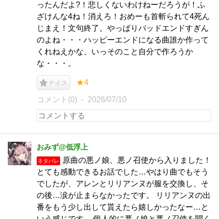
ったんだよ?！悲しくないわけねーだろうが！ふ
ざけんな4ね！消えろ！おめーも首斬られて4死ん
じまえ！文句終了。やっぱりバッドエンドすぎん
のよね・・・ハッピーエンドになる曲誰か作って
くれねえかな、いっそのこと自分で作ろうか
な・・・。
★4
ナイス
コメント(0)
2026/07/10
おみず@低浮上
原曲の悪ノ娘、悪ノ召使から入りました！
ネタバレ
とても感動できるお話でした…やはり曲でもそう
でしたが、アレンとリリアンヌが服を交換し、そ
の後…涙が止まらなかったです。 リリアンヌの出
番をもう少し出して貰えたら嬉しかったなー…と
いう感じです。 個人的に悪ノ娘と悪ノ召使を聞く