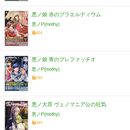
悪ノ娘 赤のプラエルディウム
悪ノP(mothy)
824
悪ノ娘 青のプレファッチオ
悪ノP(mothy)
762
悪ノ大罪 ヴェノマニア公の狂気
悪ノP(mothy)
497