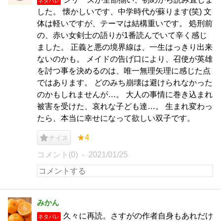
ネタバレ
した。 懐かしいです、中学時代が蘇ります(笑) 文
体は軽いですが、テーマは結構重いです。 処刑前
の、赤い女剣士の語りが1番読んでいて辛く感じ
ました。 正義と悪の境界線は、一生はっきり出来
ないのかも。 メイドの告げ口により、召使が英雄
を討つ事を決めるのは、唯一無理矢理に感じた点
ではあります。 どのみち崩壊は避けられなかった
のかもしれませんが…。 大人の事情に巻き込まれ
被害を受けた、哀れな子ども達…。 生まれ変わっ
たら、本当に幸せになって欲しい双子です。
★4
ナイス
コメント(0)
2021/01/25
みかん
久々に再読。さすがの作者自身もあれだけ
ネタバレ