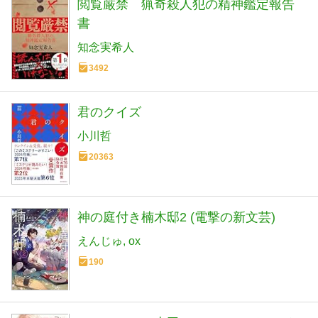
閲覧厳禁 猟奇殺人犯の精神鑑定報告
書
知念実希人
3492
君のクイズ
小川哲
20363
神の庭付き楠木邸2 (電撃の新文芸)
えんじゅ
ox
190