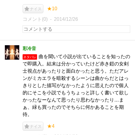
★10
ナイス
コメント(0)
2014/12/26
彩冷音
曲を聞いて小説が出ていることを知ったの
ネタバレ
で即購入。結末は分かっていたけど赤き鎧の女剣
士視点があったりと面白かったと思う。ただアレ
ンがミカエラを暗殺するシーンは曲からだとはっ
きりとした描写がなかったように思えたので個人
的にそこを小説でもうちょっと詳しく書いて欲し
かったなーなんて思ったり思わなかったり…ま
ぁ、緑も買ったのでそちらに何かあることを期
待。
★4
ナイス