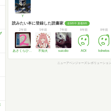
Y
読みたい本に登録した読書家
全9件中 新着8件
2年前
5年前
7年前
8年前
8年前
ブ
あさくらひさいち
不知火
suicdio
AOI
kdnelos
ニューアベンジャーズ:レボリューション (
Ｅ