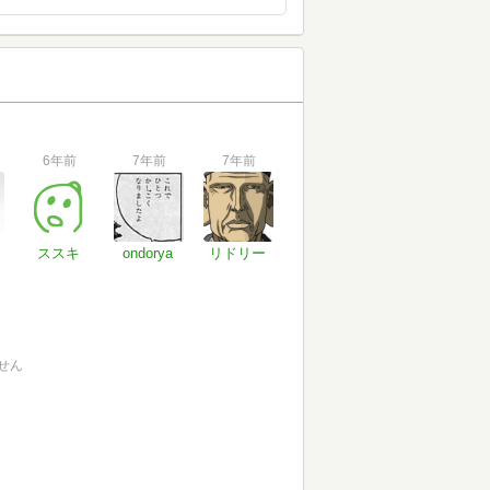
6年前
7年前
7年前
ススキ
ondorya
リドリー
せん