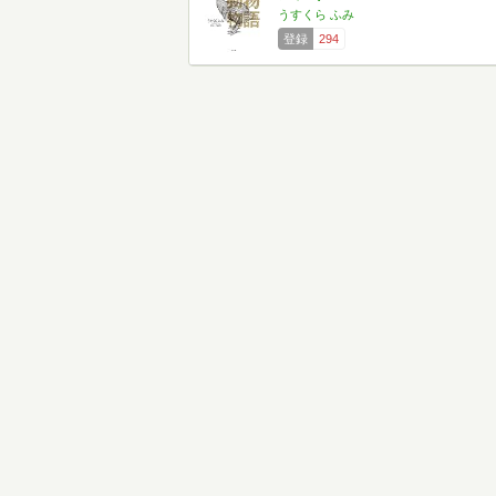
うすくら ふみ
登録
294