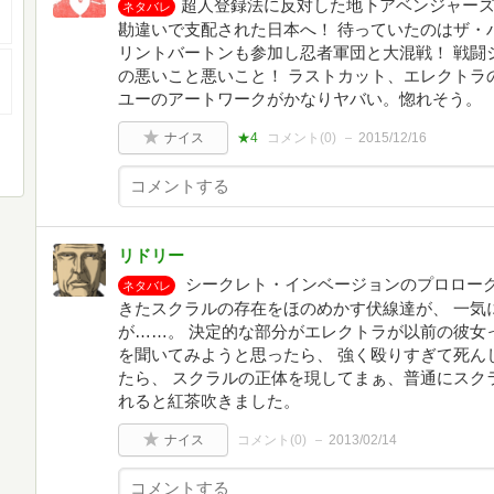
超人登録法に反対した地下アベンジャー
ネタバレ
勘違いで支配された日本へ！ 待っていたのはザ・
リントバートンも参加し忍者軍団と大混戦！ 戦闘
の悪いこと悪いこと！ ラストカット、エレクトラ
ユーのアートワークがかなりヤバい。惚れそう。
ナイス
★4
コメント(
0
)
2015/12/16
リドリー
シークレト・インベージョンのプロローグ
ネタバレ
きたスクラルの存在をほのめかす伏線達が、 一気
が……。 決定的な部分がエレクトラが以前の彼女
を聞いてみようと思ったら、 強く殴りすぎて死ん
たら、 スクラルの正体を現してまぁ、普通にスク
れると紅茶吹きました。
ナイス
コメント(
0
)
2013/02/14