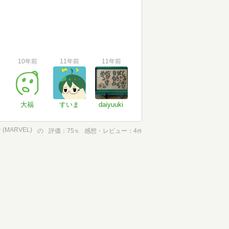
10年前
11年前
11年前
大福
すいま
daiyuuki
MARVEL)
の
評価
75
感想・レビュー
4
％
件