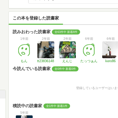
この本を登録した読書家
読みおわった読書家
全63件中 新着8件
1年前
2年前
2年前
6年前
6年前
もん
tt23836148
えんじ
たっつぁん
kero86
今読んでいる読書家
全0件中 新着0件
登録しているユーザーはいま
積読中の読書家
全1件中 新着1件
5年前