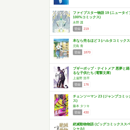
ファイブスター物語 19 (ニュータイ
100%コミックス)
永野 護
登録
219
本なら売るほど 3 (ハルタコミックス
児島 青
登録
1870
ブギーポップ・ナイトメア 悪夢と踊
るな子供たち (電撃文庫)
上遠野 浩平
登録
176
チェンソーマン 23 (ジャンプコミッ
ス)
藤本 タツキ
登録
430
絶滅動物物語 (ビッグコミックスス
シャル)