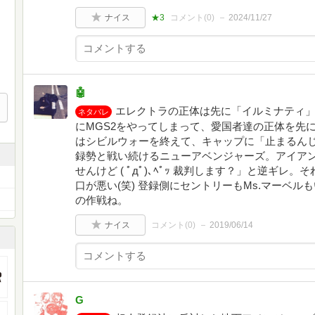
ナイス
★3
コメント(
0
)
2024/11/27
🤖
エレクトラの正体は先に「イルミナティ」
ネタバレ
にMGS2をやってしまって、愛国者達の正体を先に
はシビルウォーを終えて、キャップに「止まるん
録勢と戦い続けるニューアベンジャーズ。アイア
せんけど ( ﾟдﾟ)､ﾍﾟｯ 裁判します？」と逆ギ
口が悪い(笑) 登録側にセントリーもMs.マーベ
の作戦ね。
ナイス
コメント(
0
)
2019/06/14
G