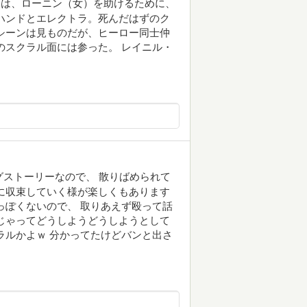
ズは、ローニン（女）を助けるために、
ハンドとエレクトラ。死んだはずのク
シーンは見ものだが、ヒーロー同士仲
のスクラル面には参った。 レイニル・
ストーリーなので、 散りばめられて
に収束していく様が楽しくもあります
っぽくないので、 取りあえず殴って話
じゃってどうしようどうしようとして
ラルかよｗ 分かってたけどバンと出さ