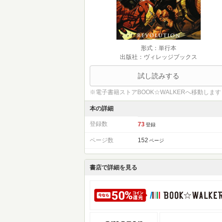
形式：単行本
出版社：ヴィレッジブックス
試し読みする
※電子書籍ストアBOOK☆WALKERへ移動します
本の詳細
登録数
73
登録
ページ数
152
ページ
書店で詳細を見る