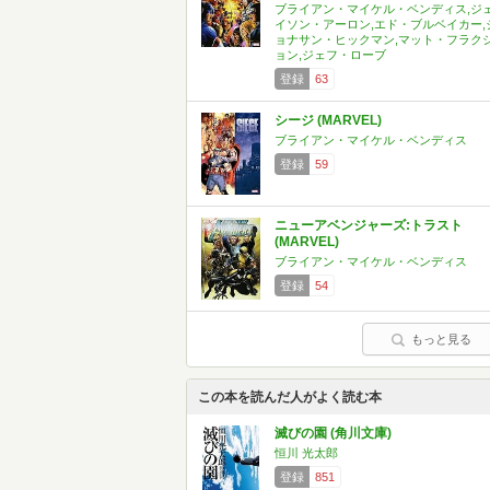
ブライアン・マイケル・ベンディス,ジ
イソン・アーロン,エド・ブルベイカー,
ョナサン・ヒックマン,マット・フラク
ョン,ジェフ・ローブ
登録
63
シージ (MARVEL)
ブライアン・マイケル・ベンディス
登録
59
ニューアベンジャーズ:トラスト
(MARVEL)
ブライアン・マイケル・ベンディス
登録
54
もっと見る
この本を読んだ人がよく読む本
滅びの園 (角川文庫)
恒川 光太郎
登録
851