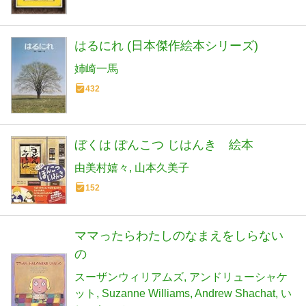
はるにれ (日本傑作絵本シリーズ)
姉崎一馬
432
ぼくは ぽんこつ じはんき 絵本
由美村嬉々
山本久美子
152
ママったらわたしのなまえをしらない
の
スーザンウィリアムズ
アンドリューシャケ
ット
Suzanne Williams
Andrew Shachat
い