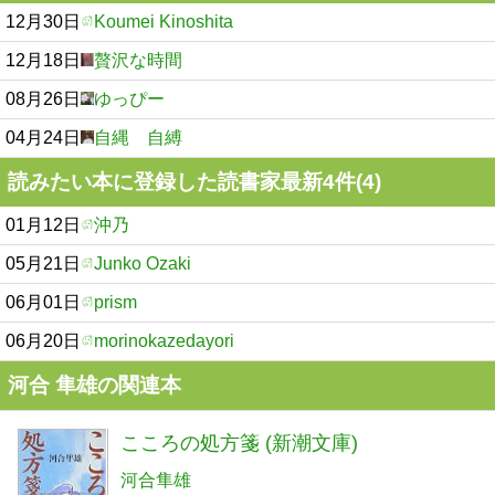
12月30日
Koumei Kinoshita
12月18日
贅沢な時間
08月26日
ゆっぴー
04月24日
自縄 自縛
読みたい本に登録した読書家最新4件(4)
01月12日
沖乃
05月21日
Junko Ozaki
06月01日
prism
06月20日
morinokazedayori
河合 隼雄の関連本
こころの処方箋 (新潮文庫)
河合隼雄