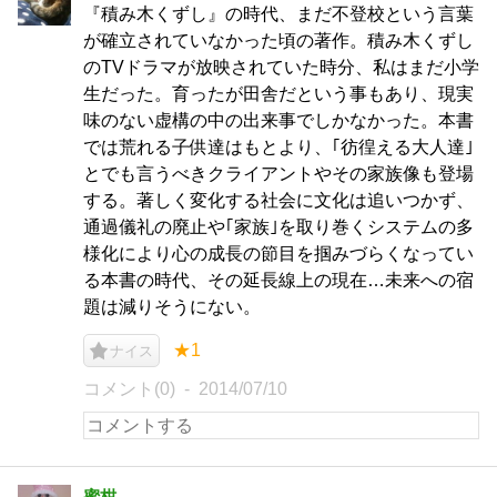
『積み木くずし』の時代、まだ不登校という言葉
が確立されていなかった頃の著作。積み木くずし
のTVドラマが放映されていた時分、私はまだ小学
生だった。育ったが田舎だという事もあり、現実
味のない虚構の中の出来事でしかなかった。本書
では荒れる子供達はもとより、｢彷徨える大人達｣
とでも言うべきクライアントやその家族像も登場
する。著しく変化する社会に文化は追いつかず、
通過儀礼の廃止や｢家族｣を取り巻くシステムの多
様化により心の成長の節目を掴みづらくなってい
る本書の時代、その延長線上の現在…未来への宿
題は減りそうにない。
★1
ナイス
コメント(0)
2014/07/10
蜜柑