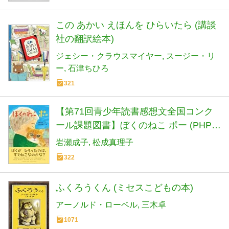
この あかい えほんを ひらいたら (講談
社の翻訳絵本)
ジェシー・クラウスマイヤー
スージー・リ
ー
石津ちひろ
321
【第71回青少年読書感想文全国コンク
ール課題図書】ぼくのねこ ポー (PHPと
っておきのどうわ)
岩瀬成子
松成真理子
322
ふくろうくん (ミセスこどもの本)
アーノルド・ローベル
三木卓
1071