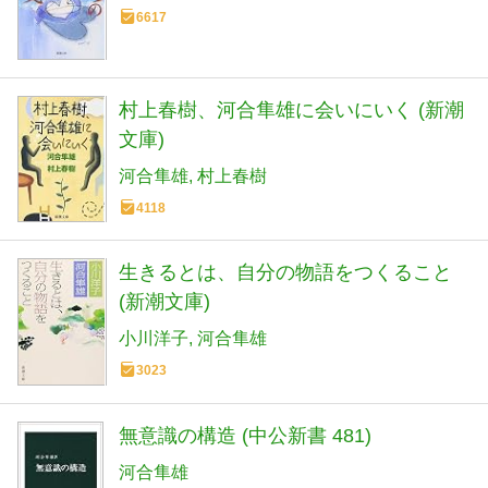
6617
村上春樹、河合隼雄に会いにいく (新潮
文庫)
河合隼雄
村上春樹
4118
生きるとは、自分の物語をつくること
(新潮文庫)
小川洋子
河合隼雄
3023
無意識の構造 (中公新書 481)
河合隼雄