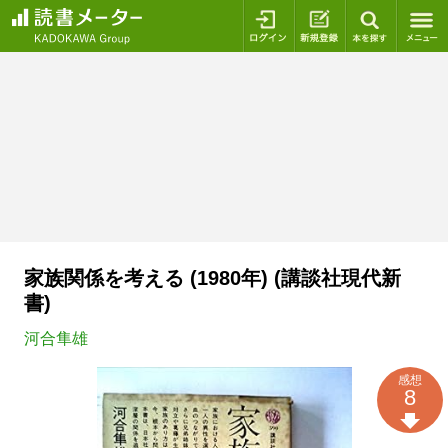
ログイン
新規登録
本を探
家族関係を考える (1980年) (講談社現代新
書)
河合隼雄
感想
8