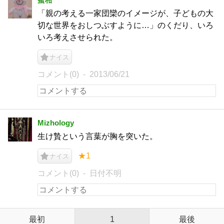
「親の考える一家団欒のイメージが、子どもの大
切な世界をおしつぶすように…」のくだり、いろ
いろ考えさせられた。
ナイス
コメント(0)
2013/06/21
Mizhology
生け贄という言葉が胸を突いた。
★1
ナイス
コメント(0)
日付不明
最初
1
最後