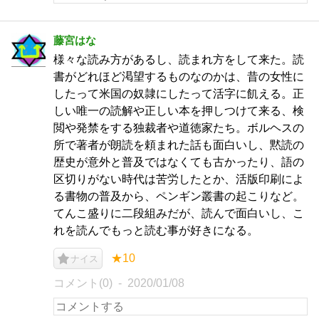
藤宮はな
様々な読み方があるし、読まれ方をして来た。読
書がどれほど渇望するものなのかは、昔の女性に
したって米国の奴隷にしたって活字に飢える。正
しい唯一の読解や正しい本を押しつけて来る、検
閲や発禁をする独裁者や道徳家たち。ボルヘスの
所で著者が朗読を頼まれた話も面白いし、黙読の
歴史が意外と普及ではなくても古かったり、語の
区切りがない時代は苦労したとか、活版印刷によ
る書物の普及から、ペンギン叢書の起こりなど。
てんこ盛りに二段組みだが、読んで面白いし、こ
れを読んでもっと読む事が好きになる。
★10
ナイス
コメント(0)
2020/01/08