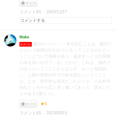
ナイス
コメント(0)
2023/11/17
Mako
面白かったー！！本を読むことは、脳内で
ネタバレ
どういう処理が行われているってことなのかとい
うことについて興味があり、最近ずっとそれ関連
の本を追いかけている。だけど、これは、脳内で
の云々ということにとどまらず、もっと包括的
に、人類の歴史の中での本を読むということと
は、とか、哲学的な視点だったりとか、人文科学
的なところから広く深く書いてあって、読みごた
えがある1冊だった。
★5
ナイス
コメント(0)
2023/03/15