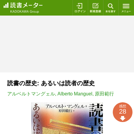
ログイン
新規登録
本を探
読書の歴史: あるいは読者の歴史
アルベルトマングェル
,
Alberto Manguel
,
原田範行
感想
28