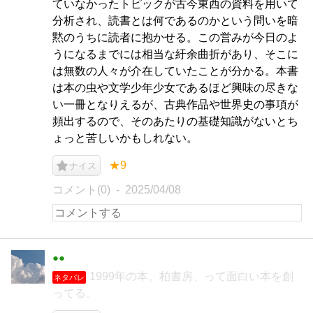
ていなかったトピックが古今東西の資料を用いて
分析され、読書とは何であるのかという問いを暗
黙のうちに読者に抱かせる。この営みが今日のよ
うになるまでには相当な紆余曲折があり、そこに
は無数の人々が介在していたことが分かる。本書
は本の虫や文学少年少女であるほど興味の尽きな
い一冊となりえるが、古典作品や世界史の事項が
頻出するので、そのあたりの基礎知識がないとち
ょっと苦しいかもしれない。
★9
ナイス
コメント(0)
2025/04/08
●●
1999年の本。柏書房、って面白い本を創
ネタバレ
ってる。