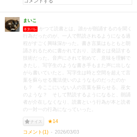
まいこ
かつて読書とは、誰かが朗誦するのを聞く
ネタバレ
行為だったのが、一人で黙読されるようになる過
程がすごく興味深かった。書き言葉はもともと朗
誦されるために書かれており、読書とは発話する
技術だった。音声にされて初めて、意味を理解で
きたし、写字生のような書き手もまた声に出しな
がら書いていたと。写字生は時と空間を超えて言
葉を蘇らせる魔法使いのようなものだったのか
も？ 今ここにいない人の言葉を蘇らせる、巫女
のような？ そして黙読するようになると、朗誦
者が介在しなくなり、読書という行為が本と読者
の一対一の行為になっていった。
★14
ナイス
コメント(1)
2026/03/03