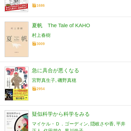
1686
夏帆 The Tale of KAHO
村上春樹
3009
急に具合が悪くなる
宮野真生子
磯野真穂
2954
疑似科学から科学をみる
マイケル・Ｄ．ゴーディン
隠岐さや香
平井
正人
住田朋久
黒川尚子