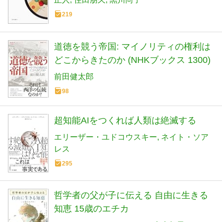
219
道徳を競う帝国: マイノリティの権利は
どこからきたのか (NHKブックス 1300)
前田健太郎
98
超知能AIをつくれば人類は絶滅する
エリーザー・ユドコウスキー
ネイト・ソア
レス
295
哲学者の父が子に伝える 自由に生きる
知恵 15歳のエチカ