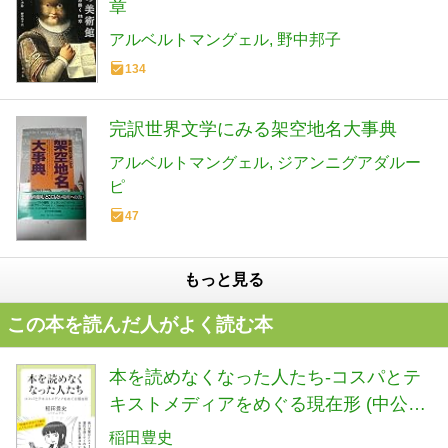
章
アルベルトマングェル
野中邦子
134
完訳世界文学にみる架空地名大事典
アルベルトマングェル
ジアンニグアダルー
ピ
47
もっと見る
この本を読んだ人がよく読む本
本を読めなくなった人たち-コスパとテ
キストメディアをめぐる現在形 (中公新
書ラクレ 861)
稲田豊史