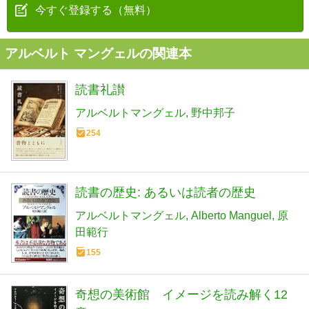
今すぐ登録する（無料）
アルベルト マングェルの関連本
読書礼讃
アルベルトマングェル
野中邦子
254
読書の歴史: あるいは読者の歴史
アルベルトマングェル
Alberto Manguel
原
田範行
155
奇想の美術館 イメージを読み解く12