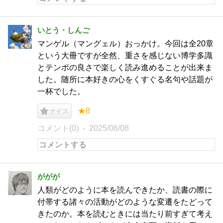
いとう・しんご
マンゲル（マングェル）おっかけ。今回は全20章
という大冊ですが全然、重さを感じない博学多識
とテンポの良さで楽しく読み進めることが出来ま
した。随所に本好きの心をくすぐる名句や話題が
一杯でした。
★8
ナイス
コメント(0)
2025/06/08
ががが
人類がどのように本を読んできたか、読書の際に
付帯する諸々の活動がどのような変遷をたどって
きたのか。本を読むときには当たり前すぎて考え