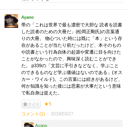
Ayano
帯の「これは世界で最も濃密で大胆な 読者を読書
した読者のための大冊だ」(松岡正剛氏)の言葉通
りの大冊。 物心ついた時には既に「本」という存
在があることが当たり前だったけど、本そのもの
や読書という行為自体の起源や変遷に目を向けた
ことがなかったので、興味深く読むことができ
た。 p339の「文芸に手引きなどなく、学ぶこと
のできるものなど学ぶ価値はないのである」(オス
カー・ワイルド)。この言葉には続きがあるけど、
何か知識を知った後には思索が大事だという意味
で私自身は捉えた。
★5
ナイス
コメント(1)
2019/03/27
Ayano