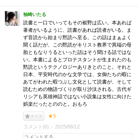
袖崎いたる
読書と一口でいってもその裾野は広い。本あれば
著者がいるように、読書があれば読者がいる。ま
ず音読から始まり黙読へ至る。この話はまぁよく
聞く話だが、この黙読がキリスト教界で異端の母
胎ともなりうるといった話はそう聞ける話ではな
い。本書によるとプロテスタントが生まれたのも
黙読というテクノロジーありきとのこと。それと
日本、平安時代のかな文学では、女御たちの暇に
あてがわれた暇つぶし文化として読書が、そして
読むための物語づくりが取り沙汰される。古代ギ
リシアも英雄神話ではない小説集は女性に向けた
娯楽だったとののと。おもろ
★5
ナイス
コメント(0)
2025/06/12