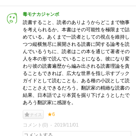
毒モナカジャンボ
読書すること、読者のありようからどこまで物事
を考えられるか。本書はその可能性を極限まで詰
めている。あくまで一読者としての視点を維持し
つつ縦横無尽に展開される読書に関する論考を読
んでいるうちに、読者はこの本を通じて著者その
人を本の形で読んでいることになる。彼になり変
わり彼の読書遍歴から編み出される読書理論を貪
ることもできれば、広大な世界を指し示すブック
ガイドとして読むことも、ある種の小説として読
むことさえできるだろう。翻訳家の精緻な読書の
結果、日本語でより本質を掘り下げようとしたで
あろう翻訳家に感謝を。
★6
ナイス
コメント(0)
2019/11/01