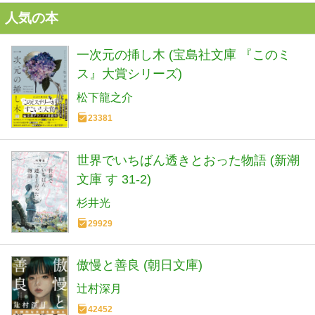
人気の本
一次元の挿し木 (宝島社文庫 『このミ
ス』大賞シリーズ)
松下龍之介
23381
世界でいちばん透きとおった物語 (新潮
文庫 す 31-2)
杉井光
29929
傲慢と善良 (朝日文庫)
辻村深月
42452