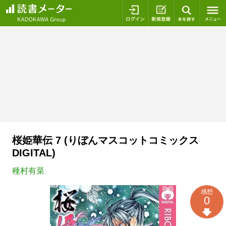
ログイン
新規登録
本を探
桜姫華伝 7 (りぼんマスコットコミックス
DIGITAL)
種村有菜
感想
0