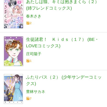
あたしは猫、キミは抱きまくら（２）
(姉フレンドコミックス)
春木さき
2
生徒諸君！ Ｋｉｄｓ（１７） (BE・
LOVEコミックス)
庄司陽子
1
ふたりバス（２） (少年サンデーコミッ
クス)
豊林サカネ
7