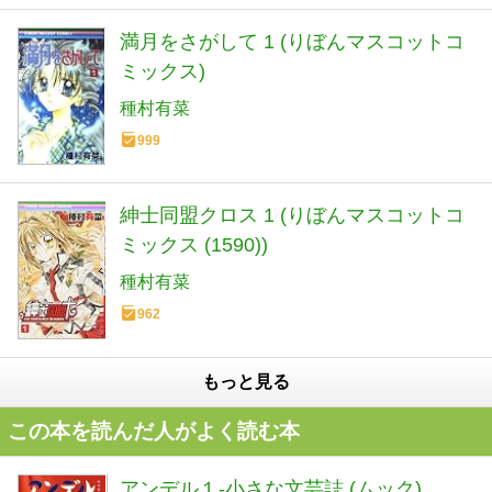
満月をさがして 1 (りぼんマスコットコ
ミックス)
種村有菜
999
紳士同盟クロス 1 (りぼんマスコットコ
ミックス (1590))
種村有菜
962
もっと見る
この本を読んだ人がよく読む本
アンデル１-小さな文芸誌 (ムック)