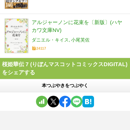
アルジャーノンに花束を〔新版〕(ハヤ
カワ文庫NV)
ダニエル・キイス
小尾芙佐
24117
桜姫華伝 7 (りぼんマスコットコミックスDIGITAL)
をシェアする
本つぶやきをつぶやく