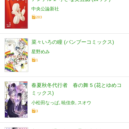
中央公論新社
203
菜々いろの瞳 (バンブーコミックス)
星野めみ
1
春夏秋冬代行者 春の舞 5 (花とゆめコ
ミックス)
小松田なっぱ
暁佳奈
スオウ
3