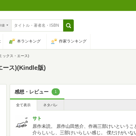
n和書
は
本ランキング
作家ランキング
コミックス・エース)
ス)(Kindle版)
感想・レビュー
1
全て表示
ネタバレ
サト
原作未読。 原作山田悠介、作画三部けいというこ
介らしいし、三部けいらしい感じ。 僕だけがいな