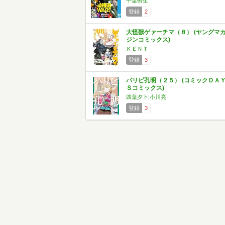
千葉侑生
登録
2
大怪獣ゲァーチマ（８） (ヤングマ
ジンコミックス)
ＫＥＮＴ
登録
3
パリピ孔明（２５） (コミックＤＡ
Ｓコミックス)
四葉夕卜,小川亮
登録
3