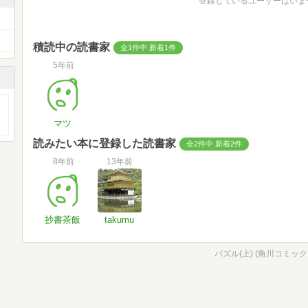
登録しているユーザーはいま
積読中の読書家
全1件中 新着1件
5年前
マツ
読みたい本に登録した読書家
全2件中 新着2件
8年前
13年前
抄書茶飯
takumu
パズル(上) (角川コミッ