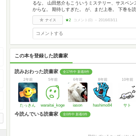
るな。 山田悠介もこういうミステリー、サスペン
からな。 期待しすぎた。 が、まだ上巻。 下巻
ナイス
★2
コメント(
0
)
2016/03/11
この本を登録した読書家
読みおわった読書家
全17件中 新着8件
2年前
5年前
6年前
8年前
10年前
たっきん
waraitai_koge
iason
hashimo84
サト
今読んでいる読書家
全0件中 新着0件