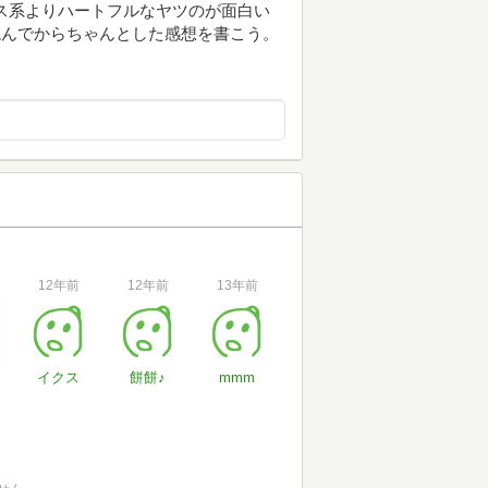
ス系よりハートフルなヤツのが面白い
を読んでからちゃんとした感想を書こう。
12年前
12年前
13年前
イクス
餅餅♪
mmm