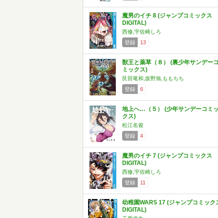
魔男のイチ 8 (ジャンプコミックス
DIGITAL)
西修,宇佐崎しろ
登録
13
獣王と薬草（８） (裏少年サンデー
ミックス)
艮田竜和,坂野旭,ももちち
登録
6
地上へ…（５） (少年サンデーコミ
クス)
松江名俊
登録
4
魔男のイチ 7 (ジャンプコミックス
DIGITAL)
西修,宇佐崎しろ
登録
11
幼稚園WARS 17 (ジャンプコミック
DIGITAL)