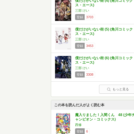
僕だけがいない街 (4) (角川コミック
ス・エース)
三部 けい
登録
3703
僕だけがいない街 (5) (角川コミック
ス・エース)
三部 けい
登録
3453
僕だけがいない街 (6) (角川コミック
ス・エース)
三部 けい
登録
3308
もっと見る
この本を読んだ人がよく読む本
魔入りました！入間くん 48 (少年
ャンピオン・コミックス)
西修
登録
6