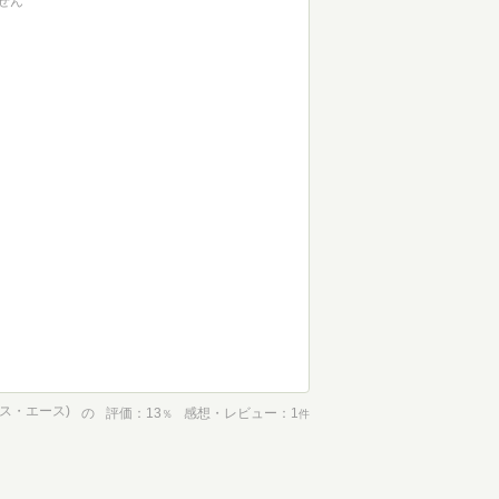
せん
クス・エース)
の
評価
13
感想・レビュー
1
％
件