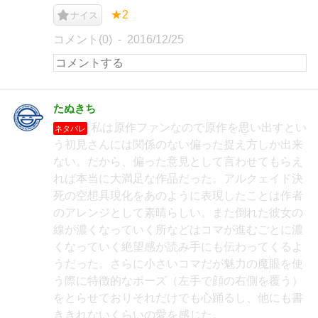
★2
ナイス
コメント(0)
2016/12/25
たぬきち
私は原作ファンなので原作を思い出すとい
ネタバレ
う初見さんには関係のない偏った捉え方しか出来
ない。だから、偏った意見として言わせてもらえ
れば本当に大満足な作品だった。アルクェイド決
死の空想具現化をあのように表現したことは作者
のアレンジとして素晴らしい。また倒れた彼女の
線が濃くなっていく所などはコマが進むごとに濃
くなっていく絶望感が読み手にも伝わってくるよ
うだった。さらに小さいコマだが魅力の魔眼を使
う際に特徴的なポーズ（左手で顔の右側を覆う）
をとらせておりそれだけでも心踊るし、他にも書
ききれないくらいの愛を感じた。