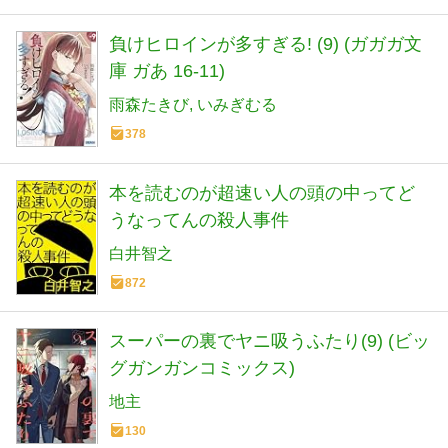
負けヒロインが多すぎる! (9) (ガガガ文
庫 ガあ 16-11)
雨森たきび
いみぎむる
378
本を読むのが超速い人の頭の中ってど
うなってんの殺人事件
白井智之
872
スーパーの裏でヤニ吸うふたり(9) (ビッ
グガンガンコミックス)
地主
130