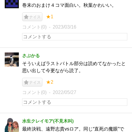
巻末のおまけ４コマ面白い。秋葉かわいい。
★1
ナイス
コメント(0)
2023/03/16
さぶかる
そういえばラストバトル部分は読めてなかったと
思い出して今更ながら読了。
★2
ナイス
コメント(0)
2022/05/27
水生クレイモア(不見木叫)
最終決戦、遠野志貴vsロア。同じ“直死の魔眼”で