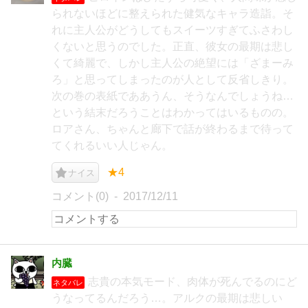
られないほどに整えられた健気なキャラ造詣。そ
れに主人公がどうしてもスイーツすぎてふさわし
くないと思うのでした。正直、彼女の最期は悲し
くて綺麗で、しかし主人公の絶望には「ざまーみ
ろ」と思ってしまったのが人として反省しきり。
次の巻の表紙でああうん、そうなんでしょうね…
という結末だろうことはわかってはいるものの。
ロアさん、ちゃんと廊下で話が終わるまで待って
てくれるいい人じゃん。
★4
ナイス
コメント(0)
2017/12/11
内臓
志貴の本気モード、肉体が死んでるのにど
ネタバレ
うなってるんだろう…。アルクの最期は悲しい