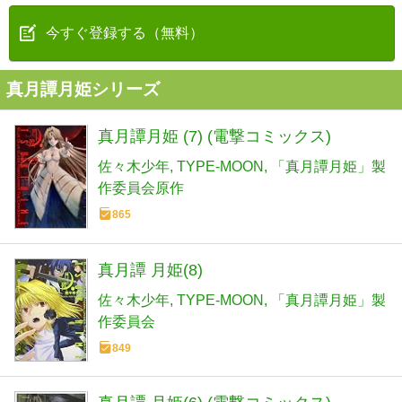
今すぐ登録する（無料）
真月譚月姫シリーズ
真月譚月姫 (7) (電撃コミックス)
佐々木少年
TYPE-MOON
「真月譚月姫」製
作委員会原作
865
真月譚 月姫(8)
佐々木少年
TYPE-MOON
「真月譚月姫」製
作委員会
849