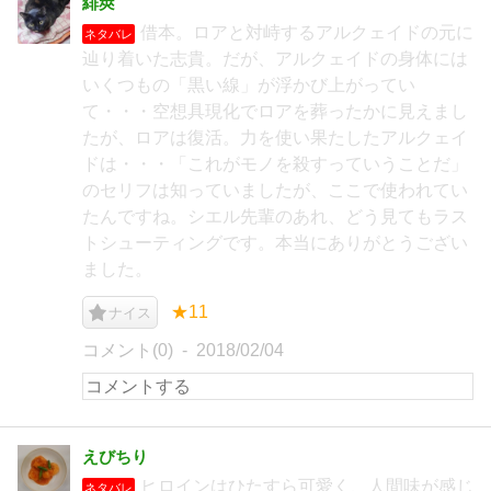
緋莢
借本。ロアと対峙するアルクェイドの元に
ネタバレ
辿り着いた志貴。だが、アルクェイドの身体には
いくつもの「黒い線」が浮かび上がってい
て・・・空想具現化でロアを葬ったかに見えまし
たが、ロアは復活。力を使い果たしたアルクェイ
ドは・・・「これがモノを殺すっていうことだ」
のセリフは知っていましたが、ここで使われてい
たんですね。シエル先輩のあれ、どう見てもラス
トシューティングです。本当にありがとうござい
ました。
★11
ナイス
コメント(0)
2018/02/04
えびちり
ヒロインはひたすら可愛く、人間味が感じ
ネタバレ