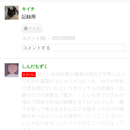
キイチ
記録用
ナイス
コメント(0)
2021/09/05
しんだもずく
見たい台詞全部が最高の演出で丁寧に入っ
ネタバレ
てたので最高のコミカライズだった ロアが学校
に式を掛けていたというオリジナルの伏線が「志
貴がロアの攻撃も『殺す』」というオリジナルの
流れで回収されるの綺麗すぎてびっくりした 廊
下を切って巻き込まれたロアを殺すってだけの地
味なやつよりこっちが原作だったってことでいい
んじゃないかな…（リメイクだとこっちになって
そう）