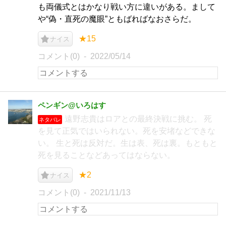
も両儀式とはかなり戦い方に違いがある。まして
や“偽・直死の魔眼”ともばればなおさらだ。
★15
ナイス
コメント(0)
2022/05/14
ペンギン@いろはす
遠野志貴はロアとの最終決戦に挑む。 死
ネタバレ
を見て正気ではいられない。死を安堵などできな
い。 生と死は反対だ。生は表、死は裏。もともと
死を見ることなどあってはならない。
★2
ナイス
コメント(0)
2021/11/13