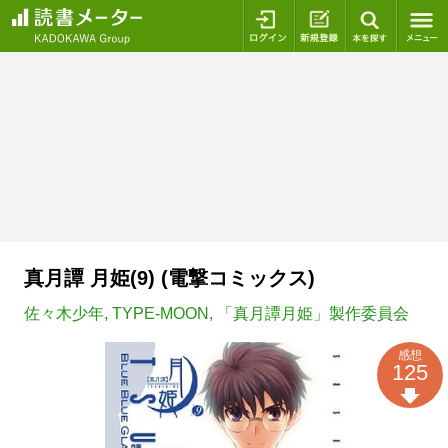
ログイン
新規登録
本を探
真月譚 月姫(9) (電撃コミックス)
佐々木少年
,
TYPE-MOON
,
「真月譚月姫」製作委員会
感想
125