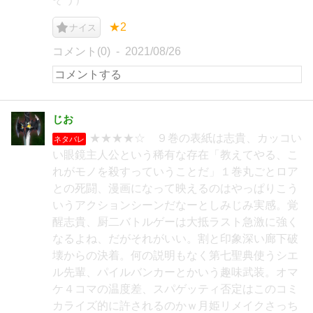
★2
ナイス
コメント(0)
2021/08/26
じお
★★★★☆ ９巻の表紙は志貴、カッコい
ネタバレ
い眼鏡主人公という稀有な存在「教えてやる、こ
れがモノを殺すっていうことだ」１巻丸ごとロア
との死闘、漫画になって映えるのはやっぱりこう
いうアクションシーンだなーとしみじみ実感。覚
醒志貴、厨二バトルゲーは大抵ラスト急激に強く
なるよね、だがそれがいい。割と印象深い廊下破
壊からの決着。何の説明もなく第七聖典使うシエ
ル先輩、パイルバンカーとかいう趣味武装。オマ
ケ４コマの温度差、スパゲッティ否定はこのコミ
カライズ的に許されるのかｗ月姫リメイクさっち