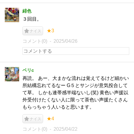
緋色
３回目。
★3
ナイス
コメント(0)
2025/04/26
ベリc
再読。 あー、大まかな流れは覚えてるけど細かい
所結構忘れてるなー G５とサンジが意気投合して
て草。 しかも連帯感半端ないし(笑) 黄色い声援以
外受付けたくない人に限って茶色い声援たくさん
もらっちゃう人いると思います。
★4
ナイス
コメント(0)
2025/04/22