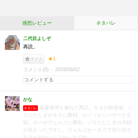
感想レビュー
ネタバレ
二代目よしぞ
再読。
★1
ナイス
コメント(0)
2026/06/02
かな
蔵書整理を兼ねて再読。モモの助登場。ゾ
ネタバレ
ロとたしぎがモネに勝利。ルフィがシーザーと交
戦。ローがヴェルゴに勝利。ゾロとたしぎの共闘
が良かったですし、ヴェルゴを一太刀で切り伏せ
るローがかっこよかったです。