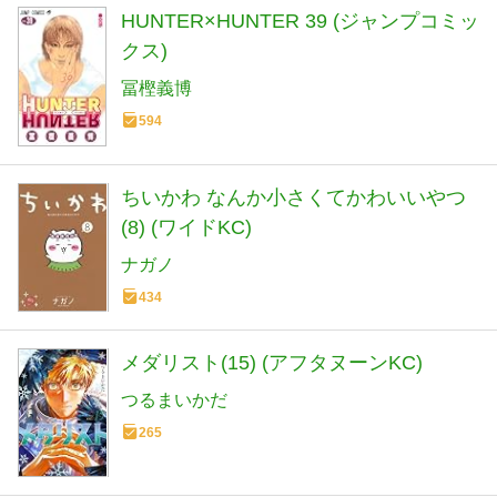
HUNTER×HUNTER 39 (ジャンプコミッ
クス)
冨樫義博
594
ちいかわ なんか小さくてかわいいやつ
(8) (ワイドKC)
ナガノ
434
メダリスト(15) (アフタヌーンKC)
つるまいかだ
265