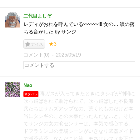
二代目よしぞ
レディがおれを呼んでいる〰〰〰!!! 女の… 涙の落
ちる音がした by サンジ
★3
ナイス
コメント(0)
2025/05/19
Nao
毒ガスが入ってきたときにタシギが仲間に
ネタバレ
吹っ飛ばされて助けられて、吹っ飛ばした不良海
兵たちはサムズアップなの、荒くれものだけど本
当にタシギのことの大事だったんだな…と。そし
てサンジの女の涙センサーは、本気で感心する。
ドフラミンゴの登場シーンがいきなり武器メイド
で滅茶苦茶…なんだこれ笑。モネはルフィを下に