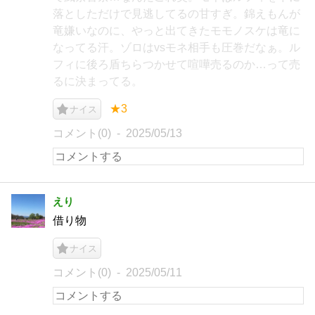
落としただけで見逃してるの甘すぎ。錦えもんが
竜嫌いなのに、やっと出てきたモモノスケは竜に
なってる汗。ゾロはvsモネ相手も圧巻だなぁ。ル
フィに後ろ盾ちらつかせて喧嘩売るのか…って売
るに決まってる。
★3
ナイス
コメント(0)
2025/05/13
えり
借り物
ナイス
コメント(0)
2025/05/11