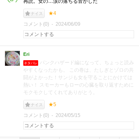
再読。女の…涙の落ちる音がした
★4
ナイス
コメント(0)
2024/06/09
Eri
パンクハザード編になって、ちょっと読み
ネタバレ
やすくなったかも。 この巻は、たしぎとゾロの共
闘がよかった！サンジも女を守ることにかけては
熱い！ スモーカーもローの心臓を取り返すために
モクモクしてくれてありがとう。
★5
ナイス
コメント(0)
2024/05/15