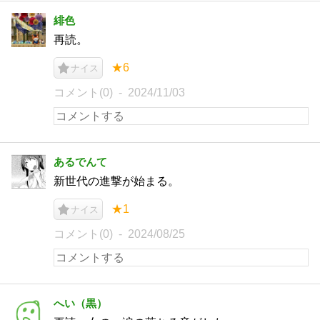
緋色
再読。
★6
ナイス
コメント(0)
2024/11/03
あるでんて
新世代の進撃が始まる。
★1
ナイス
コメント(0)
2024/08/25
へい（黒）