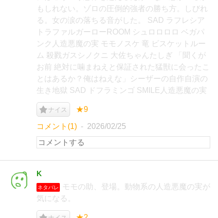
もしれない。ゾロの圧倒的強者の勝ち方。しびれ
る。女の涙の落ちる音がした。 SAD ラフレシア
トラファルガーローROOM シュロロロロ ベガパ
ンク人造悪魔の実 モモノスケ 竜 ビスケットルー
ム 殺戮ガスシノクニ 大佐ちゃんたしぎ 「聞くが
お前 絶対に噛まねえと保証された猛獣に会ったこ
とはあるか？俺はねえな」シーザーの自作自演の
生き地獄 SAD ドフラミンゴ SMILE人造悪魔の実
★9
ナイス
コメント(1)
2026/02/25
K
モモの助、登場。動物系の人造悪魔の実が
ネタバレ
気になる。
★2
ナイス