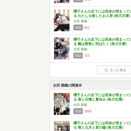
櫻子さんの足下には死体が埋まって
る わたしを殺したお人形 (角川文庫)
太田 紫織
登録
821
櫻子さんの足下には死体が埋まって
る 蝶は聖夜に羽ばたく (角川文庫)
太田 紫織
登録
723
もっと見る
太田 紫織の関連本
櫻子さんの足下には死体が埋まって
る 骨と石榴と夏休み (角川文庫)
太田 紫織
登録
3203
櫻子さんの足下には死体が埋まって
る 雨と九月と君の嘘 (角川文庫)