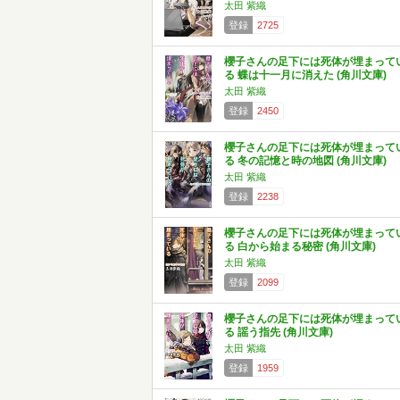
太田 紫織
登録
2725
櫻子さんの足下には死体が埋まって
る 蝶は十一月に消えた (角川文庫)
太田 紫織
登録
2450
櫻子さんの足下には死体が埋まって
る 冬の記憶と時の地図 (角川文庫)
太田 紫織
登録
2238
櫻子さんの足下には死体が埋まって
る 白から始まる秘密 (角川文庫)
太田 紫織
登録
2099
櫻子さんの足下には死体が埋まって
る 謡う指先 (角川文庫)
太田 紫織
登録
1959