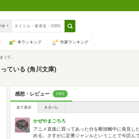
n和書
は
本ランキング
作家ランキング
角川文庫)
ている (角川文庫)
感想・レビュー
1461
全て表示
ネタバレ
かぜやまごろろ
アニメ直後に買ってあった分を断捨離中に発見した
める。さすがに定番ジャンルということで今読ん