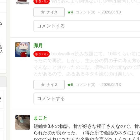
骨はあんまり関係ないし少年は鬱陶しい
ネタバレ
ナイス
★4
コメント(
0
)
2026/06/10
な
、
。
卯月
を
込
bookwalker読み放題にて。10年くら
ネタバレ
ったので再読。しかし、主人公の男の子の考え方
そんなこと無かったのにな。増毛町が地元なので
とがあるので、あるあるネタを読むのは楽しい。
ナイス
★6
コメント(
0
)
2026/05/13
まこと
短編集3本の物語。骨が好きな櫻子さんなので、骨
られたのが良かった。（得た所で会話のネタには
なのでそれにちなんだ名称や方言がちょくちょく