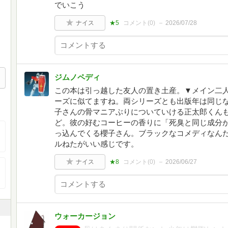
でいこう
ナイス
★5
コメント(
0
)
2026/07/28
ジムノペディ
この本は引っ越した友人の置き土産。▼メイン二
ーズに似てますね。両シリーズとも出版年は同じ
子さんの骨マニアぶりについていける正太郎くん
ど。彼の好むコーヒーの香りに「死臭と同じ成分
っ込んでくる櫻子さん。ブラックなコメディなん
ルねたがいい感じです。
ナイス
★8
コメント(
0
)
2026/06/27
ウォーカージョン