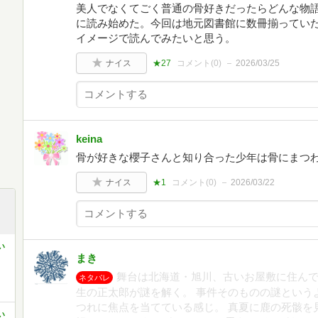
美人でなくてごく普通の骨好きだったらどんな物
に読み始めた。今回は地元図書館に数冊揃ってい
イメージで読んでみたいと思う。
ナイス
★27
コメント(
0
)
2026/03/25
keina
骨が好きな櫻子さんと知り合った少年は骨にまつ
ナイス
★1
コメント(
0
)
2026/03/22
い
まき
舞台は北海道・旭川、古いお屋敷に住ん
ネタバレ
生の正太郎が謎を解く。 事件そのものの謎という
つれに焦点を当てている感じ。 真夏に鹿の死骸を
い