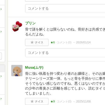
い
プリン
骨で謎を解くとは限らないのね。骨好きは共感で
い
るんだよね。
ナイス
★6
コメント(
0
)
2026/01/14
Musa(ムサ)
骨に強い執着を持つ変わり者のお嬢様と、そのお
い
テリーシリーズ第一弾。もっと骨を手掛かりに事
そうでもない感じなのですね。悪くはないのです
の少年の青臭さに距離を感じてしまい、読むタイ
てしまいました。
い
ナイス
★9
コメント(
0
)
2025/11/08