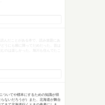
し。
い前に読んだことがある本で、読み放題にあ
がどうにも癪に障ってだめだった。昔は
読むのは楽しかった。旭川も住んでたこ
ニついてや標本にするための知識が得
ならないだろうが）また、北海道が舞台
出てきて北海道行くときの参考にしま