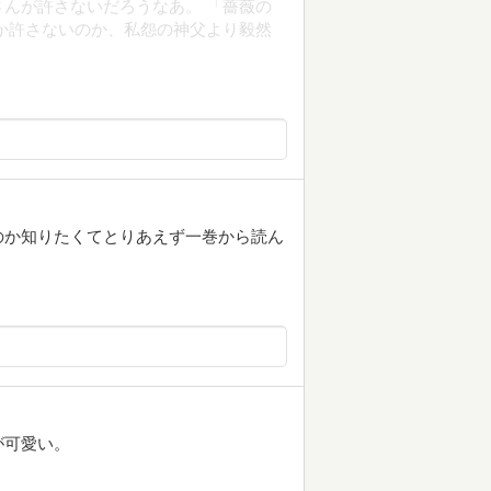
んが許さないだろうなあ。 「薔薇の
か許さないのか、私怨の神父より毅然
。
のか知りたくてとりあえず一巻から読ん
？
が可愛い。