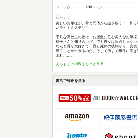
ページ数
288
ページ
あらすじ
美しいお嬢様が、骨と死体から謎を解く！ 怖く
いライトミステリ!!
平凡な高校生の僕は、お屋敷に住む美人なお嬢様
櫻子さんと知り合いだ。でも彼女は普通じゃない
なんと骨が大好きで、骨と死体の状態から、真実
導くことが出来るのだ。そして僕まで事件に巻き
まれ……。
あらすじ・内容をもっと見る
書店で詳細を見る