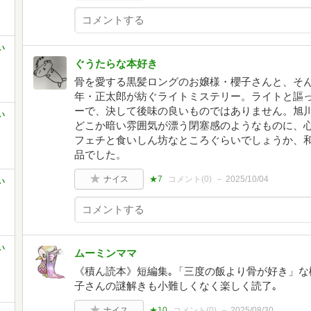
い
ぐうたらな本好き
骨を愛する黒髪ロングのお嬢様・櫻子さんと、そ
年・正太郎が紡ぐライトミステリー。ライトと謳
ーで、決して後味の良いものではありません。旭
い
どこか暗い雰囲気が漂う閉塞感のようなものに、
フェチと食いしん坊なところぐらいでしょうか、
品でした。
ナイス
★7
コメント(
0
)
2025/10/04
い
い
ムーミンママ
《積ん読本》短編集｡「三度の飯より骨が好き」な
子さんの謎解きも小難しくなく楽しく読了｡
ナイス
★10
コメント(
0
)
2025/08/30