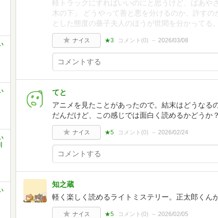
軽トラックにすればいいのにと思うけど、ばあやさ
木の下」 どうやって善と悪を分けるのか、許すの
とした態度の薔子夫人のほうが世間を分かってる
ナイス
★3
コメント(
0
)
2026/03/08
い
い
てと
アニメを見たことがあったので。結末はどうなる
だんだけど、この感じでは面白く読めるかどうか
ナイス
★5
コメント(
0
)
2026/02/24
い
川
知之蔵
い
軽く楽しく読めるライトミステリー。正太郎くん
ナイス
★5
コメント(
0
)
2026/02/05