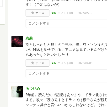
す！（予定はないが）
ナイス
★5
コメント(
0
)
2026/05/12
彩莉
割としっかりと旭川のご当地小説。ワトソン役の
いい対比を見せている。アニメは見ているんだけ
らあったなと思い出したり
ナイス
★6
コメント(
0
)
2026/04/05
あつひめ
9年前に読んだので記憶はあやふや。ドラマ化され
する。改めて読み返すとドラマでは櫻子さんが観
ツンデレ具合と言いいいかもしれないけど。それ