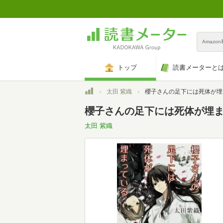
Amazo
トップ
読書メーターと
トップ
太田 紫織
櫻子さんの足下には死体が埋まっている (
櫻子さんの足下には死体が埋まっ
太田 紫織