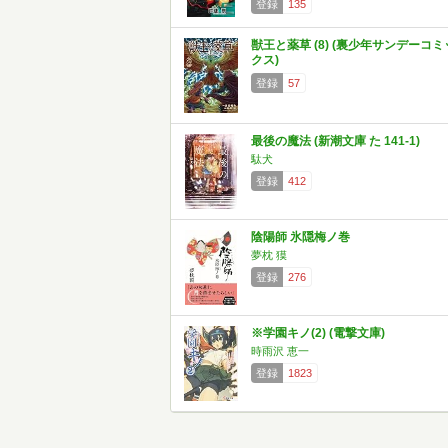
登録
135
獣王と薬草 (8) (裏少年サンデーコミ
クス)
登録
57
最後の魔法 (新潮文庫 た 141-1)
駄犬
登録
412
陰陽師 氷隠梅ノ巻
夢枕 獏
登録
276
※学園キノ(2) (電撃文庫)
時雨沢 恵一
登録
1823