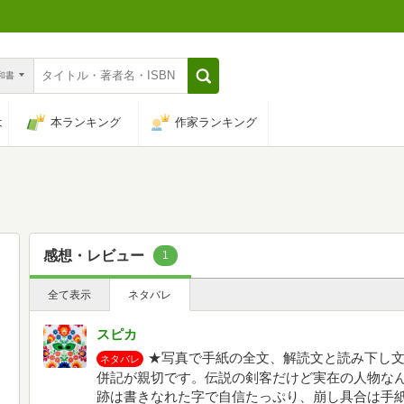
n和書
は
本ランキング
作家ランキング
感想・レビュー
1
全て表示
ネタバレ
スピカ
★写真で手紙の全文、解読文と読み下し
ネタバレ
併記が親切です。伝説の剣客だけど実在の人物な
跡は書きなれた字で自信たっぷり、崩し具合は手