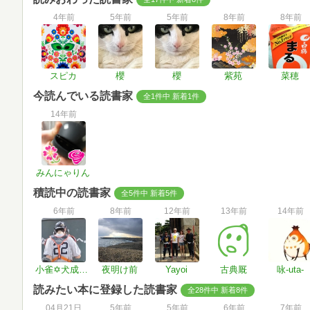
4年前
5年前
5年前
8年前
8年前
スピカ
櫻
櫻
紫苑
菜穂
今読んでいる読書家
全1件中 新着1件
14年前
みんにゃりん
積読中の読書家
全5件中 新着5件
6年前
8年前
12年前
13年前
14年前
小雀✡犬成分が補充されました✨
夜明け前
Yayoi
古典厩
咏-uta-
読みたい本に登録した読書家
全28件中 新着8件
04月21日
5年前
5年前
6年前
7年前