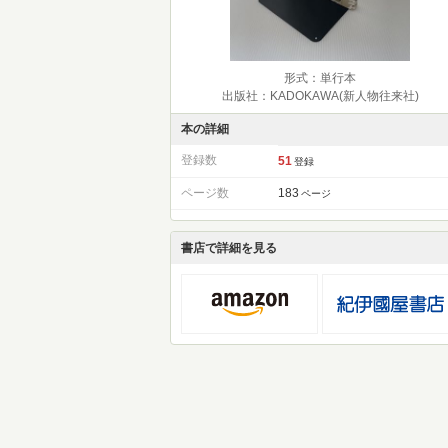
形式：単行本
出版社：KADOKAWA(新人物往来社)
本の詳細
登録数
51
登録
ページ数
183
ページ
書店で詳細を見る