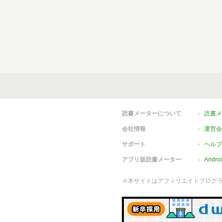
読書メーターについて
読書メ
会社情報
運営会
サポート
ヘルプ
アプリ版読書メーター
Andr
※本サイトはアフィリエイトプログ