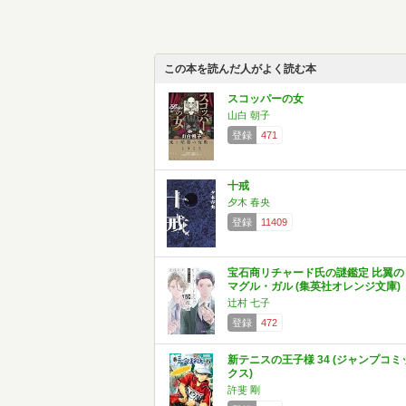
この本を読んだ人がよく読む本
スコッパーの女
山白 朝子
登録
471
十戒
夕木 春央
登録
11409
宝石商リチャード氏の謎鑑定 比翼の
マグル・ガル (集英社オレンジ文庫)
辻村 七子
登録
472
新テニスの王子様 34 (ジャンプコミ
クス)
許斐 剛