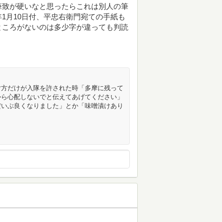
筆致が硬いなと思ったらこれは別人の筆
1月10日付、平忠右衛門宛ての手紙も
ところがないのは多少字が違っても判読
片方だけが入隊を許された時「多摩に残って
から心配しないでと伝えてあげてください」
だいぶ良くなりました」とか「味噌漬けあり