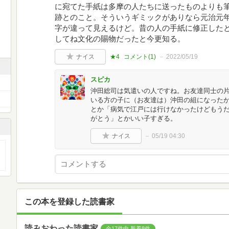
に宛てた手紙は多摩の人たちに送ったものよりも
跡とのこと。そういうギミックがありなら元治元年
字が違って見えるけど。昔の人の手紙に修正した
してね文化の賜物だったと今更知る。
ナイス
★4
コメント(
1
)
2022/05/19
スピカ
沖田総司は気遣いの人ですね。お友達同士の
いる方の子に（お友達は）沖田の組になった
とか「病気で江戸には行けなかったけどもう
がとう」とかいい子すぎる。
ナイス
05/19 04:30
この本を登録した読書家
読みおわった読書家
全17件中 新着8件