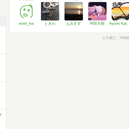
mnm_kw
ときわ
えみすず
坪田大樹
Ayumi Ka
土方歳三、沖田
ッ