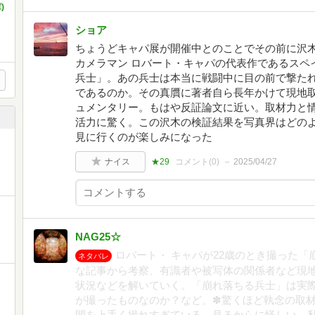
)
ショア
ちょうどキャパ展が開催中とのことでその前に沢
カメラマン ロバート・キャパの代表作であるスペ
兵士」。あの兵士は本当に戦闘中に目の前で撃た
であるのか。その真贋に著者自ら長年かけて現地
ュメンタリー。もはや反証論文に近い。取材力と
活力に驚く。この沢木の検証結果を写真界はどの
見に行くのが楽しみになった
ナイス
★29
コメント(
0
)
2025/04/27
NAG25☆
ロバート・ キャパが22歳のとき撮った
ネタバレ
な記事から考察、有識者や被写体の関係者など現
状況などを解いていく。「崩れ落ちる兵士」は実
が撮ったものなのか？など。✽驚くほど執念の取
間を上手く撮れすぎている。見るからに怪しい。