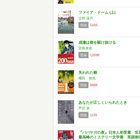
ファイア・ドーム (上)
辻村 深月
登録
5165
成瀬は都を駆け抜ける
宮島未奈
登録
12698
失われた貌
櫻田 智也
登録
8888
あなたが正しくいられたとき
芦沢 央
登録
1135
『ババヤガの夜』日本人初受賞 世
最高峰のミステリー文学賞 英国推