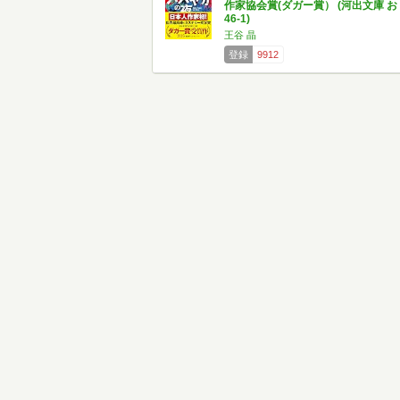
作家協会賞(ダガー賞） (河出文庫 お
46-1)
王谷 晶
登録
9912