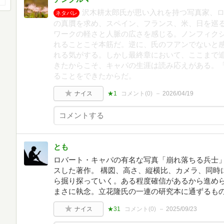
沢木耕太郎氏が思い入れを持つ写真家、
ネタバレ
の真贋を求め、スペイン、フランス、米、日を巡
ワークの軽さと人脈の広さを感じる。ノンフィク
れることこそ本筋だ。逆に、氏のフアンでないと
れる気がする。しかし最終章において、ここまで
きたからこそ、キャパの生涯は読み応えがある。
ることをできたからだ。
ナイス
★1
コメント(
0
)
2026/04/19
とも
ロバート・キャパの有名な写真「崩れ落ちる兵士
スした著作。 構図、高さ、縦横比、カメラ、同時
ら掘り探っていく。ある程度確信があるから進め
まさに執念。立花隆氏の一連の研究本に通ずるも
ナイス
★31
コメント(
0
)
2025/09/23