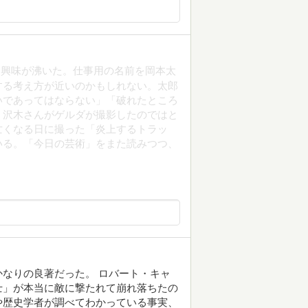
に興味が沸いた。仕事用の名前を岡本太
する考え方が近いのかもしれない。太郎
いであってはならない」「破れたところ
。沢木さんがゲルダが撮影したのではと
亡くなる日に撮った「炎上するトラッ
いる。「今日の芸術」をまた読みつつ、
なりの良著だった。 ロバート・キャ
士」が本当に敵に撃たれて崩れ落ちたの
や歴史学者が調べてわかっている事実、