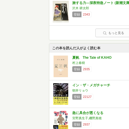
旅する力―深夜特急ノート (新潮文庫
沢木 耕太郎
登録
2343
もっと見る
この本を読んだ人がよく読む本
夏帆 The Tale of KAHO
村上春樹
登録
2935
イン・ザ・メガチャーチ
朝井リョウ
登録
22127
急に具合が悪くなる
宮野真生子,磯野真穂
登録
2937