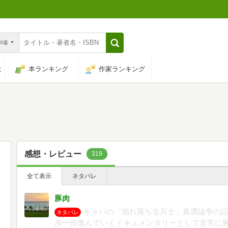
n和書
は
本ランキング
作家ランキング
感想・レビュー
319
全て表示
ネタバレ
豚肉
キャパの「崩れ落ちる兵士」真贋論争の
ネタバレ
歩一歩進んでいくドキュメンタリーとして非常に興