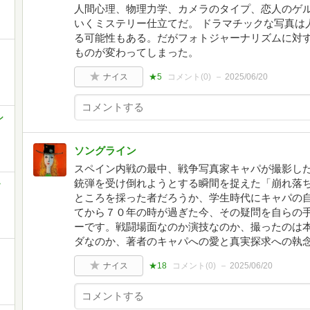
人間心理、物理力学、カメラのタイプ、恋人のゲ
いくミステリー仕立てだ。 ドラマチックな写真は
る可能性もある。だがフォトジャーナリズムに対
ものが変わってしまった。
ナイス
★5
コメント(
0
)
2025/06/20
シ
ソングライン
スペイン内戦の最中、戦争写真家キャパが撮影した
銃弾を受け倒れようとする瞬間を捉えた「崩れ落
・
ところを採った者だろうか、学生時代にキャパの
てから７０年の時が過ぎた今、その疑問を自らの
ーです。戦闘場面なのか演技なのか、撮ったのは
ダなのか、著者のキャパへの愛と真実探求への執
ナイス
★18
コメント(
0
)
2025/06/20