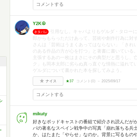
Y2K☮
引用なし。キャパよりもゲルダ・タロー
ネタバレ
郎からもらっただけあって、芸術や創作行為に対
さんは「芸術はうまくあってはならない」「きれ
のある作品の方が心を打つ」と著書に書いている
主張するあの一枚はまさにその典型だと思うし、
ク」も岡本太郎に劣らぬ真っ直ぐな情熱に溢れて
ゲルダについて書かれた本を探してみよう。
ナイス
★37
コメント(
0
)
2025/09/17
シ
mikuty
好きなポッドキャストの番組で紹介され読んだがか
パの著名なスペイン戦争中の写真「崩れ落ちる兵
ー
か、はたまた「やらせ」なのか。背景に写るもの