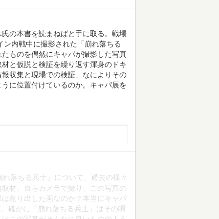
木氏の本書を読まねばと手に取る。戦場
イン内戦中に撮影された「崩れ落ちる
れたものを偶然にキャパが撮影した写真
取材と仮説と検証を繰り返す渾身のドキ
情報収集と現場での検証、なによりその
ように位置付けているのか。キャパ展を
「崩れ落ちる兵士」について、過去の様々
地取材、自らカメラで撮り、この写真の
際は創り出した画なのか？本当にキャパ
材。確かに「崩れ落ちる兵士」はその瞬
私はこの写真がそんなに良いもののよう