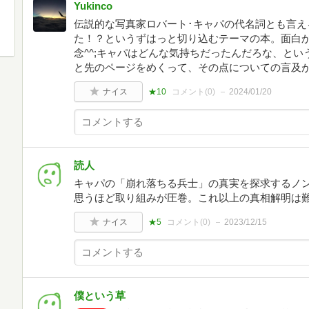
Yukinco
伝説的な写真家ロバート･キャパの代名詞とも言え
た！？というずはっと切り込むテーマの本。面白
念^^;キャパはどんな気持ちだったんだろな、と
と先のページをめくって、その点についての言及
ナイス
★10
コメント(
0
)
2024/01/20
読人
キャパの「崩れ落ちる兵士」の真実を探求するノ
思うほど取り組みが圧巻。これ以上の真相解明は
ナイス
★5
コメント(
0
)
2023/12/15
僕という草