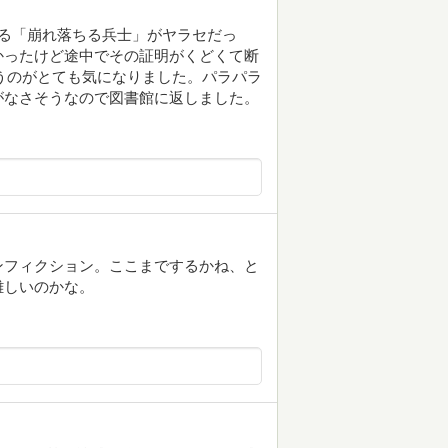
る「崩れ落ちる兵士」がヤラセだっ
かったけど途中でその証明がくどくて断
いうのがとても気になりました。パラパラ
がなさそうなので図書館に返しました。
ンフィクション。ここまでするかね、と
難しいのかな。