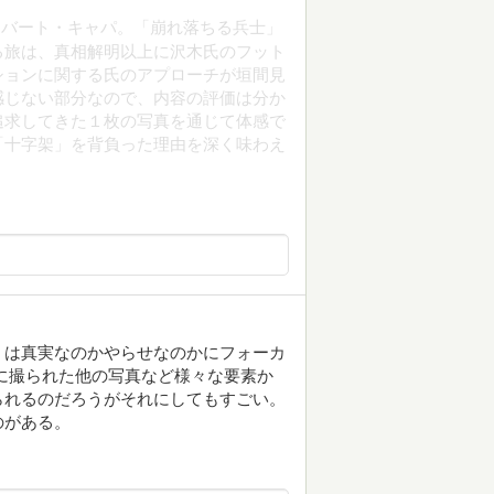
ロバート・キャパ。「崩れ落ちる兵士」
る旅は、真相解明以上に沢木氏のフット
ションに関する氏のアプローチが垣間見
感じない部分なので、内容の評価は分か
追求してきた１枚の写真を通じて体感で
「十字架」を背負った理由を深く味わえ
」は真実なのかやらせなのかにフォーカ
に撮られた他の写真など様々な要素か
られるのだろうがそれにしてもすごい。
のがある。