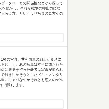
ルダ・タローとの関係性などから探って
人を動かし、それが戦争の抑止力にな
する考え方、というより写真の見方その
1枚の写真、共和国軍の戦士がまさに
ちる兵士」。あの写真は本当に撃たれた
自伝に興味を持った著者は写真が撮られ
手で解き明かそうとしたドキュメンタリ
本当にキャパなのかそれとも恋人のゲル
念に感動します。