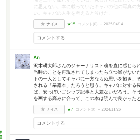
に思えない。本に載っていたキャパの他の写真の
い。キャパの人生を考えると泣けた。
ナイス
★15
コメント(
0
)
2025/04/14
An
沢木耕太郎さんのジャーナリスト魂を直に感じら
当時のことを再現されてしまったら立つ瀬がない
トの一人としてキャパに一方ならぬ思いを抱き、
される「暴露本」だろうと思う。キャパに対する
ば、安っぽいゴシップ記事と大差ないだろう。そ
を画する高みに合って、この本は読んで良かった
ナイス
★7
コメント(
0
)
2024/11/26
界
理