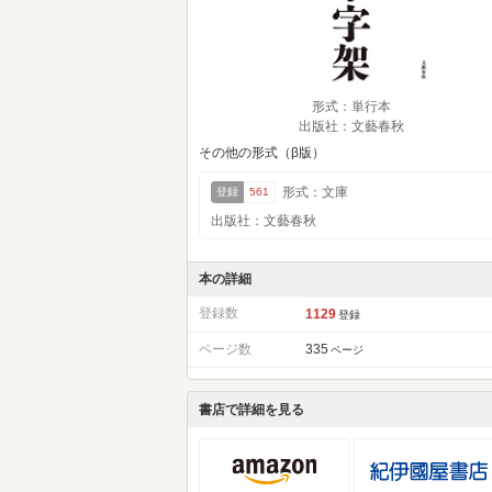
形式：単行本
出版社：文藝春秋
その他の形式（β版）
形式：文庫
登録
561
出版社：文藝春秋
本の詳細
登録数
1129
登録
ページ数
335
ページ
書店で詳細を見る