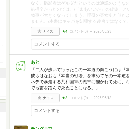
なく、撮影者はゲルダだというのは通説のような
結構辛かったのでは。/「まあいいか」の虚偽、と
物事が大きくなってしまう。理研の某女史と似た
ません。/本書はキャパを糾弾する趣旨ではなくて
ナイス
★4
コメント(
0
)
2026/05/23
あと
「二人が歩いて行ったこの一本道の向こうには『
彼らはなおも『本当の戦場』を求めてその一本道
ネテで暴走する共和国軍の戦車に轢かれて死に、
で地雷を踏んで死ぬことになる。」
ナイス
★3
コメント(
0
)
2026/05/18
チングルマ