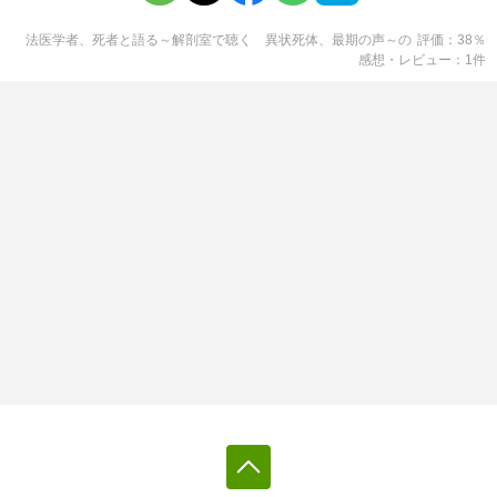
法医学者、死者と語る～解剖室で聴く 異状死体、最期の声～
の
評価
38
％
感想・レビュー
1
件