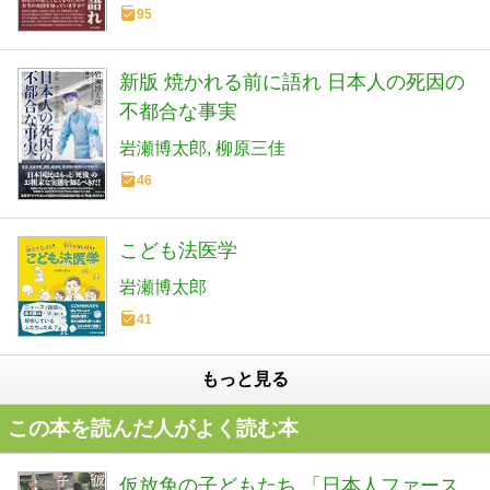
95
新版 焼かれる前に語れ 日本人の死因の
不都合な事実
岩瀬博太郎
柳原三佳
46
こども法医学
岩瀬博太郎
41
もっと見る
この本を読んだ人がよく読む本
仮放免の子どもたち 「日本人ファース