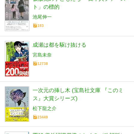
ト」の標的
池尾伸一
193
成瀬は都を駆け抜ける
宮島未奈
12738
一次元の挿し木 (宝島社文庫 『このミ
ス』大賞シリーズ)
松下龍之介
23449