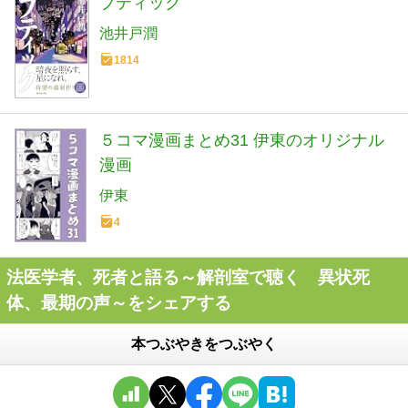
ブティック
池井戸潤
1814
５コマ漫画まとめ31 伊東のオリジナル
漫画
伊東
4
法医学者、死者と語る～解剖室で聴く 異状死
体、最期の声～をシェアする
本つぶやきをつぶやく