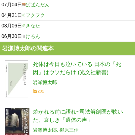
07月04日
ぱぱんだん
04月21日
フクフク
08月06日
きなた
06月30日
けろん
岩瀬博太郎の関連本
死体は今日も泣いている 日本の「死
因」はウソだらけ (光文社新書)
岩瀬博太郎
231
焼かれる前に語れ~司法解剖医が聴い
た、哀しき「遺体の声」
岩瀬博太郎
柳原三佳