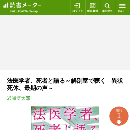
ログイン
新規登録
本を探
法医学者、死者と語る～解剖室で聴く 異状
死体、最期の声～
岩瀬博太郎
感想
1