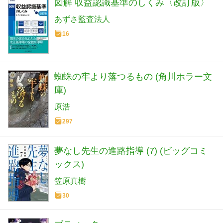
図解 収益認識基準のしくみ〈改訂版〉
あずさ監査法人
16
蜘蛛の牢より落つるもの (角川ホラー文
庫)
原浩
297
夢なし先生の進路指導 (7) (ビッグコミ
ックス)
笠原真樹
30