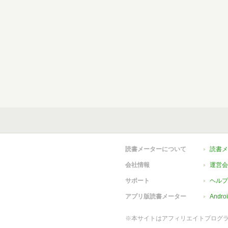
読書メーターについて
読書メ
会社情報
運営会
サポート
ヘルプ
アプリ版読書メーター
Andr
※本サイトはアフィリエイトプログ