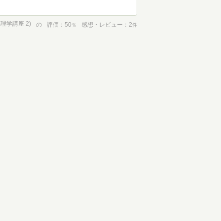
理学講座 2)
の
評価
50
感想・レビュー
2
％
件