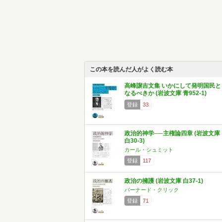
この本を読んだ人がよく読む本
高峰譲吉文集 いかにして発明国民と
なるべきか (岩波文庫 青952-1)
登録
33
政治的神学──主権論四章 (岩波文庫
白30-3)
カール・シュミット
登録
117
政治の擁護 (岩波文庫 白37-1)
バーナード・クリック
登録
71