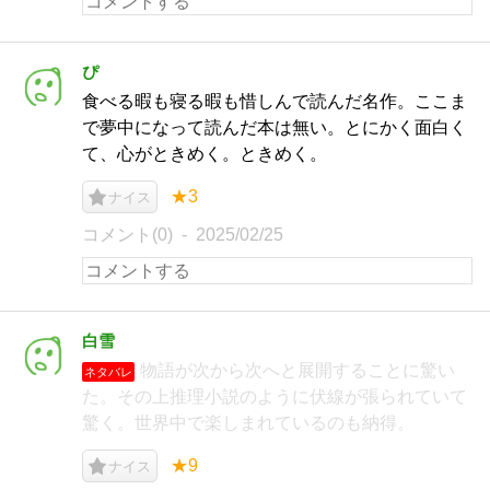
ぴ
食べる暇も寝る暇も惜しんで読んだ名作。ここま
で夢中になって読んだ本は無い。とにかく面白く
て、心がときめく。ときめく。
★3
ナイス
コメント(0)
2025/02/25
白雪
物語が次から次へと展開することに驚い
ネタバレ
た。その上推理小説のように伏線が張られていて
驚く。世界中で楽しまれているのも納得。
★9
ナイス