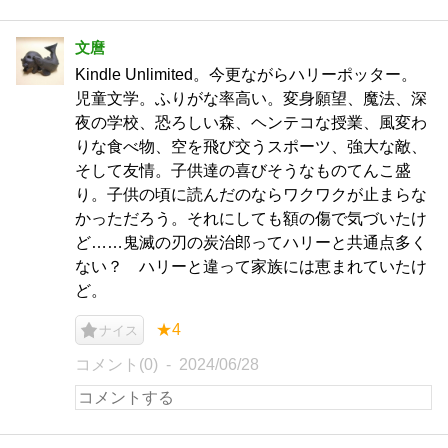
文麿
Kindle Unlimited。今更ながらハリーポッター。
児童文学。ふりがな率高い。変身願望、魔法、深
夜の学校、恐ろしい森、ヘンテコな授業、風変わ
りな食べ物、空を飛び交うスポーツ、強大な敵、
そして友情。子供達の喜びそうなものてんこ盛
り。子供の頃に読んだのならワクワクが止まらな
かっただろう。それにしても額の傷で気づいたけ
ど……鬼滅の刃の炭治郎ってハリーと共通点多く
ない？ ハリーと違って家族には恵まれていたけ
ど。
★4
ナイス
コメント(0)
2024/06/28