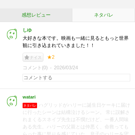
感想レビュー
ネタバレ
しゆ
大好きな本です。映画も一緒に見るともっと世界
観に引き込まれていきました！！
★2
ナイス
コメント(0)
2026/03/24
watari
ハグリッドがハリーに誕生日ケーキに届け
ネタバレ
に行ったシーンは結構泣けるシーン。 常に誤解さ
れまくるスネイプ先生は不憫だけど、一番人間味
ある先生。ハリーの父親とは仲悪く、命救っても
らった事に怒りを感じていた。息子のハリーを守