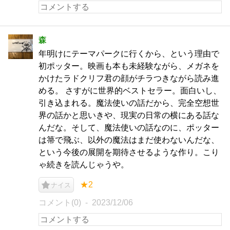
森
年明けにテーマパークに行くから、という理由で
初ポッター。映画も本も未経験ながら、メガネを
かけたラドクリフ君の顔がチラつきながら読み進
める。 さすがに世界的ベストセラー。面白いし、
引き込まれる。魔法使いの話だから、完全空想世
界の話かと思いきや、現実の日常の横にある話な
んだな。そして、魔法使いの話なのに、ポッター
は箒で飛ぶ、以外の魔法はまだ使わないんだな、
という今後の展開を期待させるような作り。こり
ゃ続きを読んじゃうや。
★2
ナイス
コメント(0)
2023/12/06