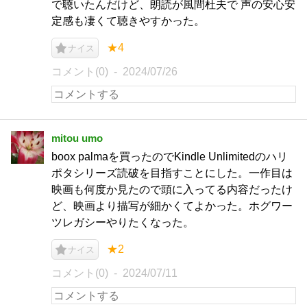
で聴いたんだけど、朗読が風間杜夫で 声の安心安
定感も凄くて聴きやすかった。
★4
ナイス
コメント(0)
2024/07/26
mitou umo
boox palmaを買ったのでKindle Unlimitedのハリ
ポタシリーズ読破を目指すことにした。一作目は
映画も何度か見たので頭に入ってる内容だったけ
ど、映画より描写が細かくてよかった。ホグワー
ツレガシーやりたくなった。
★2
ナイス
コメント(0)
2024/07/11