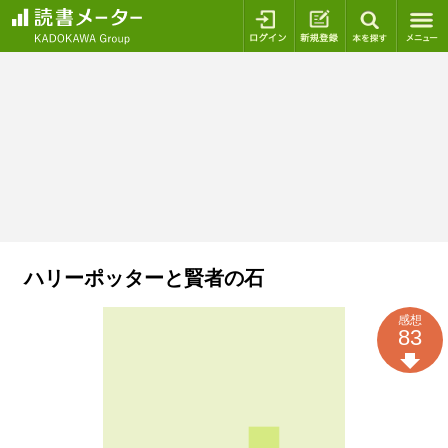
ログイン
新規登録
本を探
ハリーポッターと賢者の石
感想
83