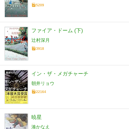
5209
ファイア・ドーム (下)
辻村深月
3918
イン・ザ・メガチャーチ
朝井リョウ
22164
暁星
湊かなえ