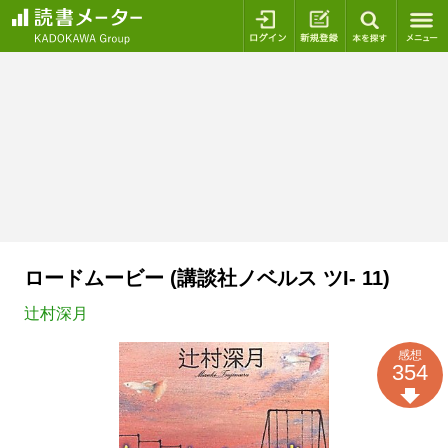
ログイン
新規登録
本を探
ロードムービー (講談社ノベルス ツI- 11)
辻村深月
感想
354