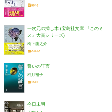
9046
一次元の挿し木 (宝島社文庫 『このミ
ス』大賞シリーズ)
松下龍之介
23432
誓いの証言
柚月裕子
1515
今日未明