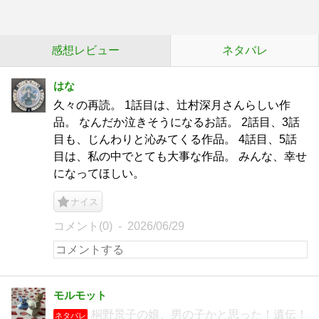
感想レビュー
ネタバレ
はな
久々の再読。 1話目は、辻村深月さんらしい作
品。 なんだか泣きそうになるお話。 2話目、3話
目も、じんわりと沁みてくる作品。 4話目、5話
目は、私の中でとても大事な作品。 みんな、幸せ
になってほしい。
ナイス
コメント(0)
2026/06/29
モルモット
桐野景子の娘、男の子かと思った！遺伝！
ネタバレ