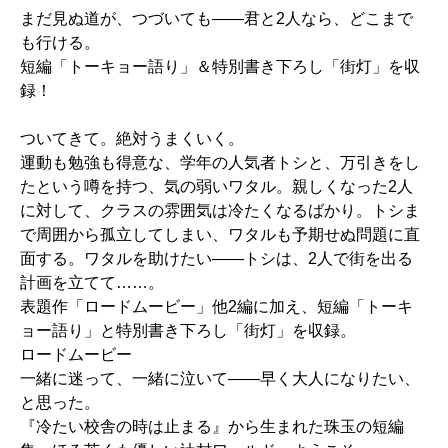
まだ見ぬ道が、つづいても――君と2人なら、どこまで
も行ける。
短編「トーキョー語り」＆特別書き下ろし「街灯」を収
録！
ついてきて。絶対うまくいく。
運動も勉強も得意な、学年の人気者トシと、万引きをし
たという噂を持つ、気の弱いワタル。親しくなった2人
に対して、クラスの雰囲気は冷たくなるばかり。トシま
で周囲から孤立してしまい、ワタルも予期せぬ問題に直
面する。ワタルを助けたい――トシは、2人で街を出る
計画を立てて……。
表題作「ロードムービー」他2編に加え、短編「トーキ
ョー語り」と特別書き下ろし「街灯」を収録。
ロードムービー
一緒に迷って、一緒に泣いて――早く大人になりたい、
と思った。
『冷たい校舎の時は止まる』から生まれた珠玉の短編