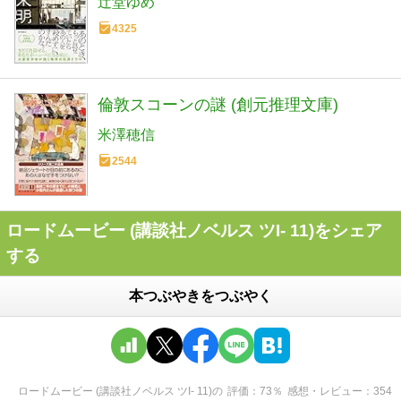
辻堂ゆめ
4325
倫敦スコーンの謎 (創元推理文庫)
米澤穂信
2544
ロードムービー (講談社ノベルス ツI- 11)をシェア
する
本つぶやきをつぶやく
ロードムービー (講談社ノベルス ツI- 11)
の
評価
73
％
感想・レビュー
354