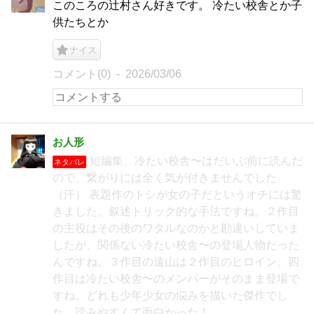
このころの辻村さん好きです。 冷たい校舎とか子
供たちとか
ナイス
コメント(0)
2026/03/06
お人形
短編集。冷たい校舎〜はだいぶ前に読んだ
ネタバレ
ので、繋がりには全く気が付きませんでした
（汗） 表題作のトシが女の子だというオチには驚
きました。叙述トリック的な手法ですね。２作目
の主役はその後のワタルなのかと勘違いしていま
したが、関係ない冷たい校舎〜の登場人物だった
んですね。３作目の遠山は２作目のヒロイン。四
作目は冷たい校舎〜のメンバーがそのまま登場で
すね。どれも少年少女の悩みを描いた傑作でし
た。読みやすくて面白かった！