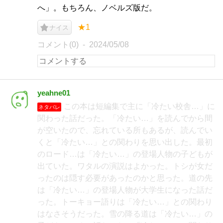
へ」。もちろん、ノベルズ版だ。
★1
ナイス
コメント(0)
2024/05/08
yeahne01
この本は短編集で主に「冷たい校舎…」に
ネタバレ
関わった話だった。「冷たい…」を読んでから間
が空いたので、忘れている所もあるが、読んでい
くと「冷たい…」との関わりを思い出した。最初
のロード…は「冷たい…」の登場人物の子どもが
出ていた。ワタルの演説はよかった。トシが女だ
ったのは隠す必要があったのかと思った。道の先
は「冷たい…」の登場人物が大学生になった話だ
った。トーキョー語りは「冷たい…」との関わり
はなさそうだった。雪の降る道は「冷たい…」の