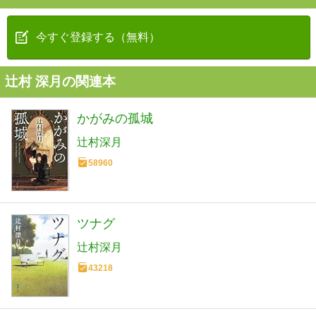
今すぐ登録する（無料）
辻村 深月の関連本
かがみの孤城
辻村深月
58960
ツナグ
辻村深月
43218