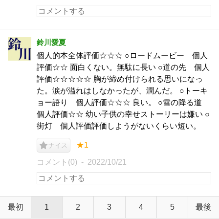
鈴川愛夏
個人的本全体評価☆☆☆ ○ロードムービー 個人
評価☆☆ 面白くない。無駄に長い ○道の先 個人
評価☆☆☆☆☆ 胸が締め付けられる思いになっ
た。涙が溢れはしなかったが、潤んだ。 ○トーキ
ョー語り 個人評価☆☆☆ 良い。 ○雪の降る道
個人評価☆☆ 幼い子供の幸せストーリーは嫌い ○
街灯 個人評価評価しようがないくらい短い。
★1
ナイス
コメント(0)
2022/10/21
最初
1
2
3
4
5
最後