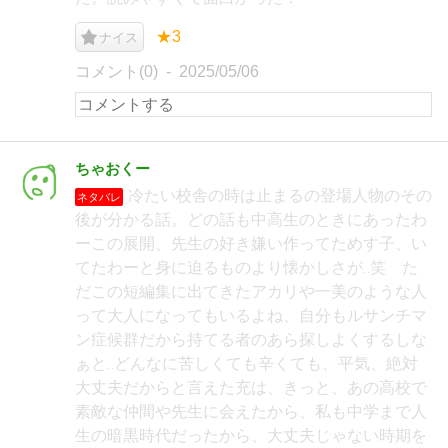
★3
ナイス
コメント(0)
2025/05/06
ちゃおくー
冷たい校舎の時は止まるの登場人物のその
ネタバレ
後が分かる話。どの話も中高生のときにあったわ
ーこの展開、先生の好き嫌い作ってためす子、い
てたわーと身に迫るものより懐かしさが‥笑 た
だこの短編集に出てきたアカリや一美のような人
って大人になってもいるよね、自分もルサンチマ
ン症候群だから持てる者のあら探しよくするしな
ぁと‥どんなに苦しくても辛くても、平気、絶対
大丈夫だからと言えた充は、きっと、あの高校で
素敵な仲間や先生に会えたから、私も中学まで人
生の暗黒時代だったから、大丈夫じゃない時期を