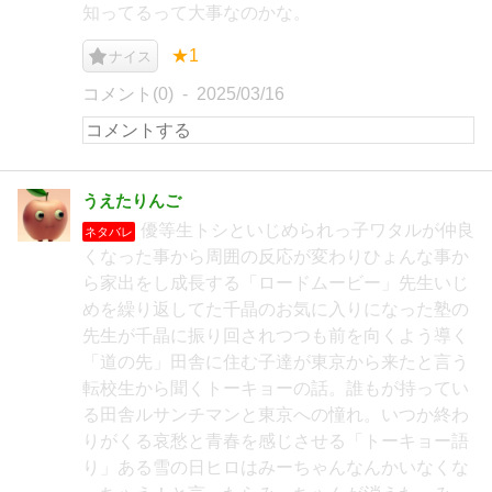
知ってるって大事なのかな。
★1
ナイス
コメント(0)
2025/03/16
うえたりんご
優等生トシといじめられっ子ワタルが仲良
ネタバレ
くなった事から周囲の反応が変わりひょんな事か
ら家出をし成長する「ロードムービー」先生いじ
めを繰り返してた千晶のお気に入りになった塾の
先生が千晶に振り回されつつも前を向くよう導く
「道の先」田舎に住む子達が東京から来たと言う
転校生から聞くトーキョーの話。誰もが持ってい
る田舎ルサンチマンと東京への憧れ。いつか終わ
りがくる哀愁と青春を感じさせる「トーキョー語
り」ある雪の日ヒロはみーちゃんなんかいなくな