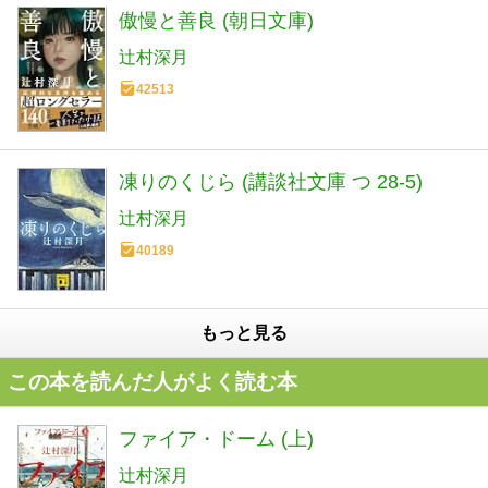
傲慢と善良 (朝日文庫)
辻村深月
42513
凍りのくじら (講談社文庫 つ 28-5)
辻村深月
40189
もっと見る
この本を読んだ人がよく読む本
ファイア・ドーム (上)
辻村深月