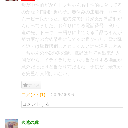
母が中性的だからトシちゃんも中性的に育ってる
のかな？口調は男の子。春休みの逃避行、ロード
ムービー良かった。道の先では片瀬充が塾講師が
んばってました。お守りになる電話番号、良い。
道の先、トーキョー語りに出てくる千晶ちゃんが
努力家なの含め梨香に似てるの良かった。雪の降
る道では鷹野博嗣ことヒロくんと辻村深月ことみ
ーちゃんの小2の冬の話。鷹野はとても出来た人
間だから、イライラしたり八つ当たりする場面が
意外だったけど当たり前だよね。子供だし最初か
ら完璧な人間はいない。
ナイス
コメント(1)
2026/06/06
久遠の縁