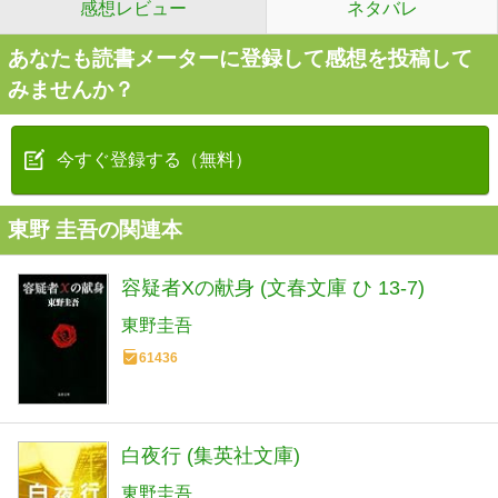
感想レビュー
ネタバレ
あなたも読書メーターに登録して感想を投稿して
みませんか？
今すぐ登録する（無料）
東野 圭吾の関連本
容疑者Xの献身 (文春文庫 ひ 13-7)
東野圭吾
61436
白夜行 (集英社文庫)
東野圭吾