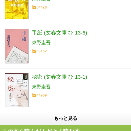
54428
手紙 (文春文庫 ひ 13-6)
東野圭吾
50152
秘密 (文春文庫 ひ 13-1)
東野圭吾
44969
もっと見る