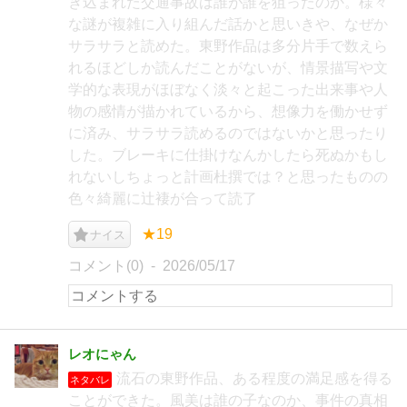
き込まれた交通事故は誰が誰を狙ったのか。様々
な謎が複雑に入り組んだ話かと思いきや、なぜか
サラサラと読めた。東野作品は多分片手で数えら
れるほどしか読んだことがないが、情景描写や文
学的な表現がほぼなく淡々と起こった出来事や人
物の感情が描かれているから、想像力を働かせず
に済み、サラサラ読めるのではないかと思ったり
した。ブレーキに仕掛けなんかしたら死ぬかもし
れないしちょっと計画杜撰では？と思ったものの
色々綺麗に辻褄が合って読了
★19
ナイス
コメント(0)
2026/05/17
レオにゃん
流石の東野作品、ある程度の満足感を得る
ネタバレ
ことができた。風美は誰の子なのか、事件の真相