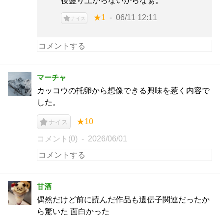
後盛り上がらないからなぁ。
★1
06/11 12:11
ナイス
マーチャ
カッコウの托卵から想像できる興味を惹く内容で
した。
★10
ナイス
コメント(0)
2026/06/01
甘酒
偶然だけど前に読んだ作品も遺伝子関連だったか
ら驚いた 面白かった