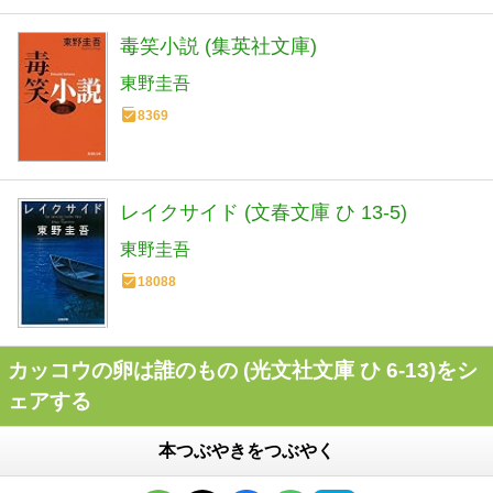
毒笑小説 (集英社文庫)
東野圭吾
8369
レイクサイド (文春文庫 ひ 13-5)
東野圭吾
18088
カッコウの卵は誰のもの (光文社文庫 ひ 6-13)をシ
ェアする
本つぶやきをつぶやく