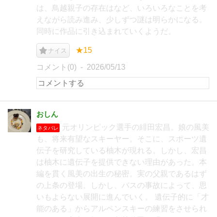
は、鳥越親子の存在はなど、いろいろなことを考
えながら読み進み、少しずつ謎は明らかになる。
同時に作品に引き込まれていくようだ。
★15
ナイス
コメント(0)
2026/05/13
おしん
元オリンピック選手の緋田宏昌。娘の風美
ネタバレ
も、将来有望なスキーヤー。そこに、スポーツ遺
伝子を研究している柚木が現れる。しかし、宏昌
は柚木に遺伝子を提供できない理由があった。本
編を貫く風美の出生の秘密。実の父親であるはず
の上条の登場。しかし、バスの事故によって、思
いもよらない展開に進んでいく。 遺伝子的に「才
能のある」からアルペンスキーの練習をさせられ