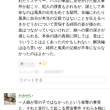
れたミステリー。バスの事故に見せかけた殺人事
件が起こり、犯人の捜査もされるが、謎として本
命なのは風美の出生をめぐる疑問。全編にわたり
風美に自分が本当の父親ではないことを伝えるべ
きかどうかについて苦悩する緋田の姿が描かれ、
血はつながっていないけれど、娘への愛の深さが
感じられる。本命の謎の真相に関しては、昔はこ
ういうことはよくあったのかもしれない。解決編
はほろ苦いが、緋田と風美の父娘が不幸にならな
かったのはよかった。
★12
ナイス
コメント(0)
2026/08/07
たかだい
一人娘が実の子ではなかったという衝撃の事実
と、それと並行して起こる脅迫事件 それらを軸に