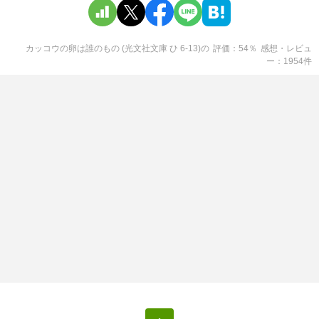
カッコウの卵は誰のもの (光文社文庫 ひ 6-13)
の
評価
54
％
感想・レビュ
ー
1954
件