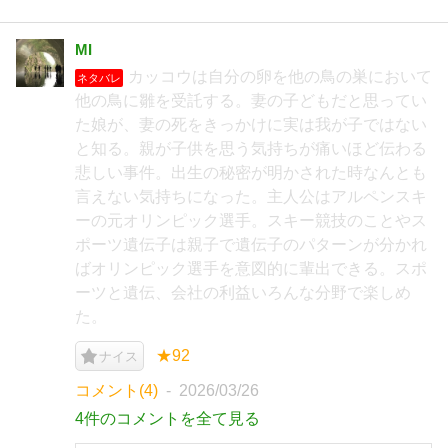
MI
カッコウは自分の卵を他の鳥の巣において
ネタバレ
他の鳥に雛を受託する。妻の子どもだと思ってい
た娘が、妻の死をきっかけに実は我が子ではない
と知る。親が子供を思う気持ちが痛いほど伝わる
悲しい事件。出生の秘密が明かされた時なんとも
言えない気持ちになった。主人公はアルペンスキ
ーの元オリンピック選手。スキー競技のことやス
ポーツ遺伝子は親子で遺伝子のパターンが分かれ
ばオリンピック選手を意図的に輩出できる。スポ
ーツと遺伝、会社の利益いろんな分野で楽しめ
た。
★92
ナイス
コメント(4)
2026/03/26
4件のコメントを全て見る