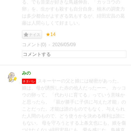
る、でも音楽が好きな鳥越伸吾。「カッコウの
卵」を、生かすも殺すも自分自身。柚木の調査力
は多少都合がよすぎる気もするが、緋田宏昌の葛
藤は人間らしくて好ましい。
★14
ナイス
コメント(0)
2026/05/09
みの
スキーヤーの父と娘には秘密があった。
ネタバレ
娘は、母が誘拐した赤の他人だったーー。 カッコ
ウの卵って、「代わりに育てる」っていう意味か
と思ったら、 「親が勝手に子供に与えた才能」の
ことだった。才能は誰のものでもなく、与えられ
た人間のもので、どう使うかを決める権利は誰に
もない。 母を守ろうとする上条文也にも、娘を傷
つけたくない緋田宏昌にも、愛を感じた。鳥越克