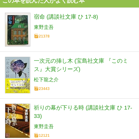
この本を読んだ人がよく読む本
宿命 (講談社文庫 ひ 17-8)
東野圭吾
21378
一次元の挿し木 (宝島社文庫 『このミ
ス』大賞シリーズ)
松下龍之介
23443
祈りの幕が下りる時 (講談社文庫 ひ 17-
33)
東野圭吾
12121