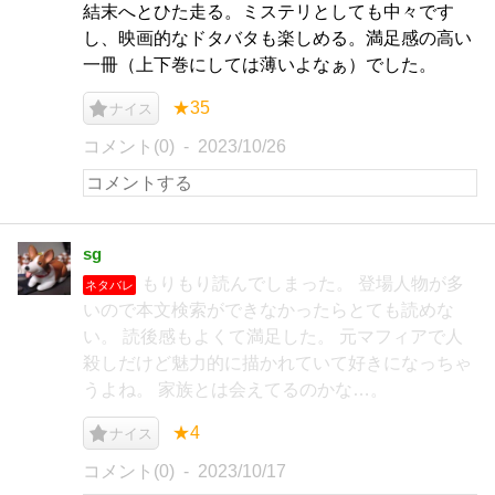
結末へとひた走る。ミステリとしても中々です
し、映画的なドタバタも楽しめる。満足感の高い
一冊（上下巻にしては薄いよなぁ）でした。
★35
ナイス
コメント(0)
2023/10/26
sg
もりもり読んでしまった。 登場人物が多
ネタバレ
いので本文検索ができなかったらとても読めな
い。 読後感もよくて満足した。 元マフィアで人
殺しだけど魅力的に描かれていて好きになっちゃ
うよね。 家族とは会えてるのかな…。
★4
ナイス
コメント(0)
2023/10/17