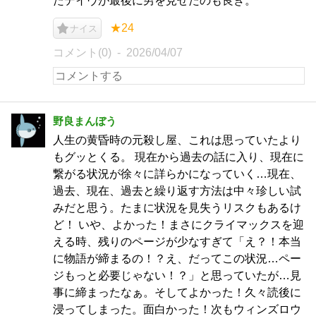
たデイヴが最後に男を見せたのも良き。
★24
ナイス
コメント(0)
2026/04/07
野良まんぼう
人生の黄昏時の元殺し屋、これは思っていたより
もグッとくる。 現在から過去の話に入り、現在に
繋がる状況が徐々に詳らかになっていく…現在、
過去、現在、過去と繰り返す方法は中々珍しい試
みだと思う。たまに状況を見失うリスクもあるけ
ど！ いや、よかった！まさにクライマックスを迎
える時、残りのページが少なすぎて「え？！本当
に物語が締まるの！？え、だってこの状況…ペー
ジもっと必要じゃない！？」と思っていたが…見
事に締まったなぁ。そしてよかった！久々読後に
浸ってしまった。面白かった！次もウィンズロウ