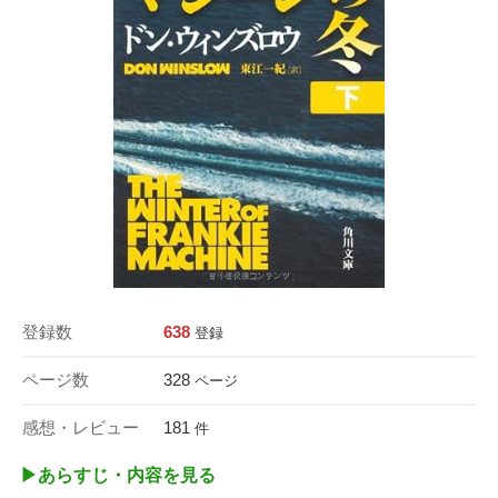
登録数
638
登録
ページ数
328
ページ
感想・レビュー
181
件
▶︎あらすじ・内容を見る