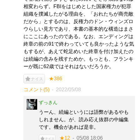
相変わらず。FBIをはじめとした国家権力が犯罪
組織を撲滅したがる理由を、「おれたちが商売敵
だから」とするのは、反権力のドン・ウィンズロ
ウらしい見方であり、本書の基本的な構造はまさ
にここにあったのである。なお、エンディングは
終章の前の91で終わっていても良かったような気
もするが、あえて蛇足めいた終章を付け加えたの
は続編の含みを残すためか。もっとも、フランキ
ーが既に62歳ではそれはないだろうか。
★386
ナイス
コメント(5)
2022/05/08
ずっきん
うーん、続編というには語弊があるやも
しれません。が、読み応え抜群の中編集
です。機会があれば是非。
★12
05/08 18:06
ナイス