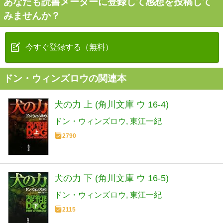
あなたも読書メーターに登録して感想を投稿して
みませんか？
今すぐ登録する（無料）
ドン・ウィンズロウの関連本
犬の力 上 (角川文庫 ウ 16-4)
ドン・ウィンズロウ
東江一紀
2790
犬の力 下 (角川文庫 ウ 16-5)
ドン・ウィンズロウ
東江一紀
2115