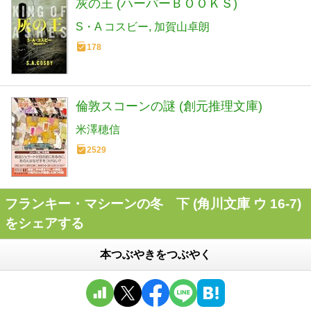
灰の王 (ハーパーＢＯＯＫＳ)
S・A コスビー
加賀山卓朗
178
倫敦スコーンの謎 (創元推理文庫)
米澤穂信
2529
フランキー・マシーンの冬 下 (角川文庫 ウ 16-7)
をシェアする
本つぶやきをつぶやく