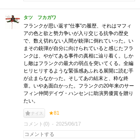
タツ フカガワ
フランクが思い返す“仕事”の履歴、それはマフィ
アの色と欲と勢力争いが入り交じる抗争の歴史
で、数え切れない人間が銃弾に倒れていった。い
まその銃弾が自分に向けられていると感じたフラ
ンクは、やがてある事件の真相に辿り着く。しか
し敵はフランクの最大の弱点を突いてくる。全編
ヒリヒリするような緊張感あふれる展開に読む手
が止まらなかった。そしてあの結末と、粋な終
章。いやあ面白かった。フランクの20年来のサー
フィン仲間デイヴ・ハンセンに助演男優賞を贈り
たい。
★81
ナイス
コメント(0)
2025/06/17