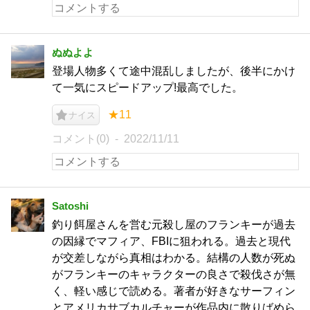
ぬぬよよ
登場人物多くて途中混乱しましたが、後半にかけ
て一気にスピードアップ!最高でした。
★11
ナイス
コメント(0)
2022/11/11
Satoshi
釣り餌屋さんを営む元殺し屋のフランキーが過去
の因縁でマフィア、FBIに狙われる。過去と現代
が交差しながら真相はわかる。結構の人数が死ぬ
がフランキーのキャラクターの良さで殺伐さが無
く、軽い感じで読める。著者が好きなサーフィン
とアメリカサブカルチャーが作品内に散りばめら