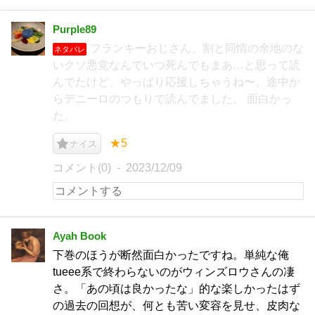
Purple89
フランキーおじさん、割と同情の余地のな
ネタバレ
いクソ悪党なんでいつ死んでもまあ…と思って読
んでたけど、やっぱり応援しちゃうね〜。途中か
らデニーロのつもりで読んでました。 面白かっ
た。
★5
ナイス
コメント(0)
2023/12/09
Ayah Book
下巻のほうが断然面白かったですね。単純な俺
tueee系で終わらないのがウィンズロウさんの凄
さ。「あの頃は良かったな」的な楽しかったはず
の過去の回想が、何とも苦い変容を見せ、皮肉な