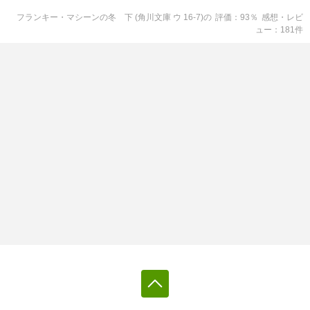
フランキー・マシーンの冬 下 (角川文庫 ウ 16-7)
の
評価
93
％
感想・レビ
ュー
181
件