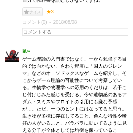
自分で教科書を読むしかないですね。
★3
ナイス
コメント(0)
2018/08/08
鼠∞
ゲーム理論の入門書ではなく、一から勉強する目
的では向かない。さわり程度に「囚人のジレン
マ」などのオーソドックスなゲームを紹介し、そ
こからゲーム理論の可能性について考察してい
る。生物学や物理学への応用のくだりは、若干こ
じ付けじみた感じを受ける。今や遺物感のあるア
ダム・スミスやフロイトの引用にも嫌な予感
が…。ただ、一つのヒントにはなってると思う。
生き物が多様に存在してること、色んな特性や嗜
好の人がいること、バラバラに動いてるように見
える分子が全体としては均衡を保っているこ