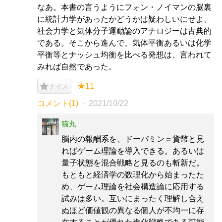
なあ。本書の言うようにフォン・ノイマンの脳裏
に統計力学があったかどうかは疑わしいにせよ、
社会力学と気体分子運動論のアナロジーは古典的
である。そこから進んで、気体平衡あるいは化学
平衡等とナッシュ均衡を比べる発想は、言われて
みれば自然であった。
★11
ナイス
コメント(1)
2021/10/22
猫丸
脳内の報酬系を、ドーパミン＝貨幣と見
ればゲーム理論を導入できる。あるいは
量子状態を混合戦略と見るのも斬新だ。
もともと経済学の数理化から始まったた
め、ゲーム理論を社会構造論に応用する
試みは多い。互いにまったく理解し合え
ぬほど価値観の異なる個人が不均一に存