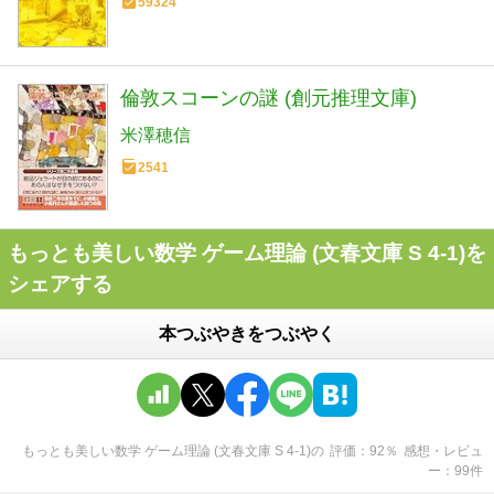
59324
倫敦スコーンの謎 (創元推理文庫)
米澤穂信
2541
もっとも美しい数学 ゲーム理論 (文春文庫 S 4-1)を
シェアする
本つぶやきをつぶやく
もっとも美しい数学 ゲーム理論 (文春文庫 S 4-1)
の
評価
92
％
感想・レビュ
ー
99
件