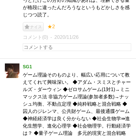
っとだけこの分野の知識があれば、理解できる量
が格段に違ったんだろうなというもどかしさを感
じつつ読了。
★2
ナイス
コメント(0)
2020/11/26
SG1
ゲーム理論そのものより、幅広い応用について教
えてくれて興味深い。 ◆アダム・スミスとチャー
ルズ・ダーウィン ◆ゼロサムゲーム(1対1)→ミニ
マックス法 非協力ゲーム理論(参加者多数)→ナッ
シュ均衡、不動点定理 ◆純粋戦略と混合戦略 ◆
囚人のジレンマ、公共財ゲーム、最後通牒ゲーム
◆神経経済学は良く分からない ◆社会生物学⇛進
化生態学、進化心理学 ◆社会物理学。行動経済学
は？ ◆量子ゲーム理論 多元的現実と混合戦略