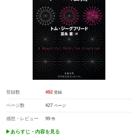
登録数
492
登録
ページ数
427
ページ
感想・レビュー
99
件
▶︎あらすじ・内容を見る