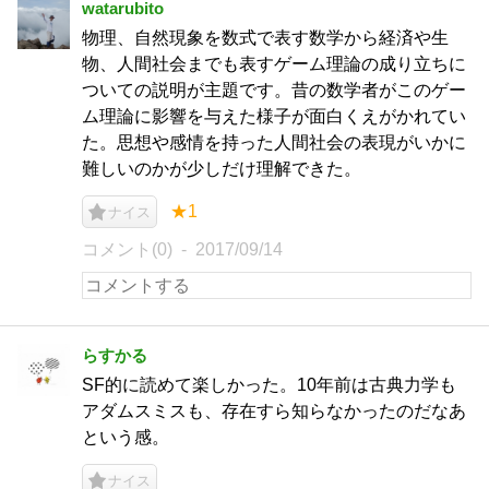
watarubito
物理、自然現象を数式で表す数学から経済や生
物、人間社会までも表すゲーム理論の成り立ちに
ついての説明が主題です。昔の数学者がこのゲー
ム理論に影響を与えた様子が面白くえがかれてい
た。思想や感情を持った人間社会の表現がいかに
難しいのかが少しだけ理解できた。
★1
ナイス
コメント(0)
2017/09/14
らすかる
SF的に読めて楽しかった。10年前は古典力学も
アダムスミスも、存在すら知らなかったのだなあ
という感。
ナイス