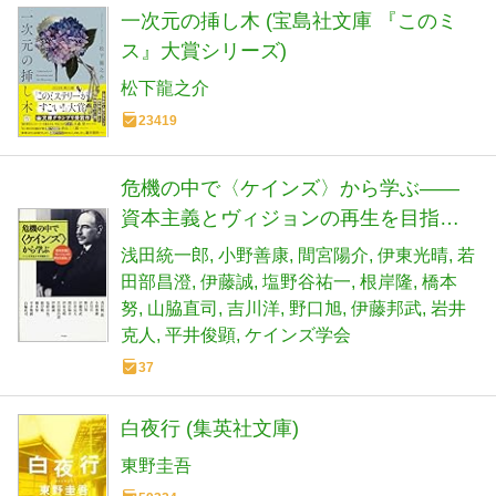
一次元の挿し木 (宝島社文庫 『このミ
ス』大賞シリーズ)
松下龍之介
23419
危機の中で〈ケインズ〉から学ぶ――
資本主義とヴィジョンの再生を目指し
て
浅田統一郎
小野善康
間宮陽介
伊東光晴
若
田部昌澄
伊藤誠
塩野谷祐一
根岸隆
橋本
努
山脇直司
吉川洋
野口旭
伊藤邦武
岩井
克人
平井俊顕
ケインズ学会
37
白夜行 (集英社文庫)
東野圭吾