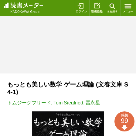
ログイン
新規登録
本を探
もっとも美しい数学 ゲーム理論 (文春文庫 S
4-1)
トムジーグフリード
,
Tom Siegfried
,
冨永星
感想
99