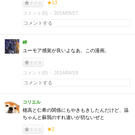
★13
ナイス
コメント(0)
2014/05/17
岬
ユーモア感覚が良いよなあ、この漫画。
ナイス
コメント(0)
2014/04/19
コリエル
穂高と仁希の関係にもやきもきしたんだけど、温
ちゃんと蘇我のすれ違いが切ないぜと
★2
ナイス