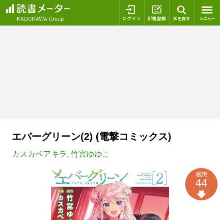
ログイン
新規登録
本を探
エバーグリーン(2) (電撃コミックス)
カスカベアキラ
,
竹宮ゆゆこ
感想
44