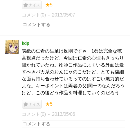
★5
ナイス
コメント(0)
2013/05/07
kdp
表紙の仁希の生足は反則ですｗ 1巻は完全な穂
高視点だったけど、今回は仁希の心理もきっちり
描かれていたね。ゆゆこ作品によくいる外面は愛
すべきバカ系のおんにゃのこだけど、とても繊細
な面も持ち合わせているってのはすごい魅力的だ
よな。キーポイントは両者の父(同一?)なんだろう
けど、この後どう作品を料理していくのだろう
★5
ナイス
コメント(0)
2013/05/06