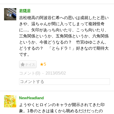
若隠居
吉松穂高の阿波谷仁希への思いは成就したと思い
きや、温ちゃんが間に入ってしまって複雑怪奇
に…。矢印があっち向いたり、こっち向いたり、
三角関係というか、五角関係というか、六角関係
というか、今後どうなるの？ 竹宮ゆゆこさん、
どうするの？ 「とらドラ！」好きなので期待大
です。
★5
ナイス
コメント(0)
2013/05/02
NewHeadland
ようやくヒロインのキャラが開示されてきた印
象。1巻のときは遠くから眺めるだけだったの