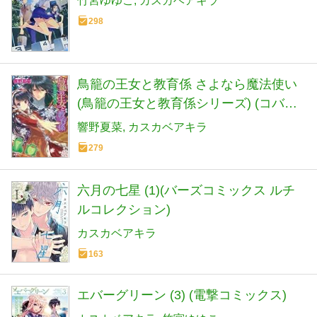
竹宮ゆゆこ
カスカベアキラ
298
鳥籠の王女と教育係 さよなら魔法使い
(鳥籠の王女と教育係シリーズ) (コバル
ト文庫)
響野夏菜
カスカベアキラ
279
六月の七星 (1)(バーズコミックス ルチ
ルコレクション)
カスカベアキラ
163
エバーグリーン (3) (電撃コミックス)