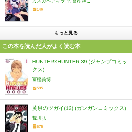
カスカベアキラ
竹宮ゆゆこ
146
もっと見る
この本を読んだ人がよく読む本
HUNTER×HUNTER 39 (ジャンプコミッ
クス)
冨樫義博
595
黄泉のツガイ(12) (ガンガンコミックス)
荒川弘
675