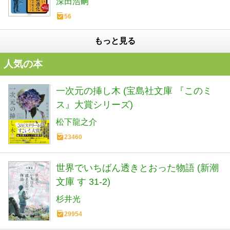
深田浩嗣
56
もっと見る
人気の本
一次元の挿し木 (宝島社文庫 『このミ
ス』大賞シリーズ)
松下龍之介
23460
世界でいちばん透きとおった物語 (新潮
文庫 す 31-2)
杉井光
29954