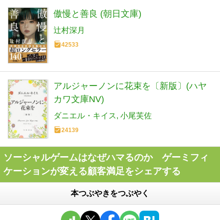
傲慢と善良 (朝日文庫)
辻村深月
42533
アルジャーノンに花束を〔新版〕(ハヤ
カワ文庫NV)
ダニエル・キイス
小尾芙佐
24139
ソーシャルゲームはなぜハマるのか ゲーミフィ
ケーションが変える顧客満足をシェアする
本つぶやきをつぶやく