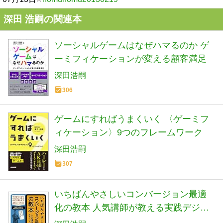
深田 浩嗣の関連本
ソーシャルゲームはなぜハマるのか ゲ
ーミフィケーションが変える顧客満足
深田浩嗣
306
ゲームにすればうまくいく 〈ゲーミフ
ィケーション〉9つのフレームワーク
深田浩嗣
307
いちばんやさしいコンバージョン最適
化の教本 人気講師が教える実践デジタ
ルマーケティング