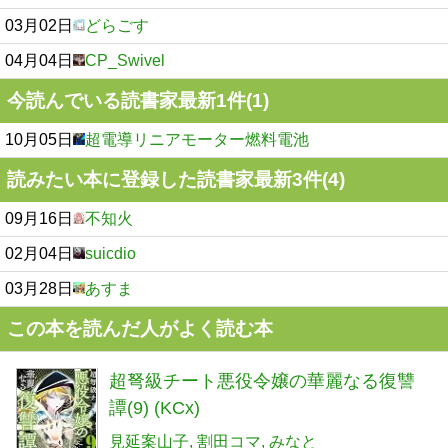
03月02日
どらごす
04月04日
CP_Swivel
今読んでいる読書家最新1件(1)
10月05日
超電導リニアモーター燃料電池
読みたい本に登録した読書家最新3件(4)
09月16日
不知火
02月04日
suicdio
03月28日
あすま
この本を読んだ人がよく読む本
超弩級チート悪役令嬢の華麗なる復讐
譚(9) (KCx)
見延案山子
割田コマ
みなと