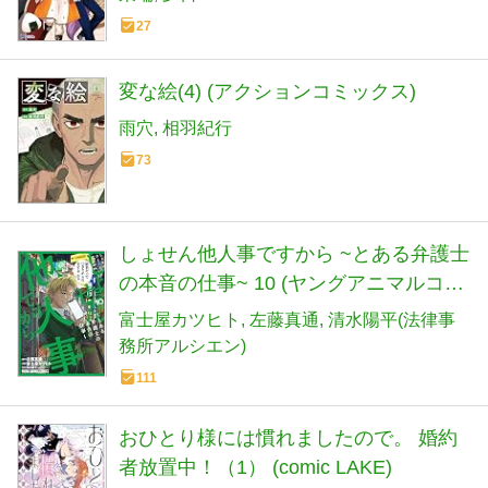
27
変な絵(4) (アクションコミックス)
雨穴
相羽紀行
73
しょせん他人事ですから ~とある弁護士
の本音の仕事~ 10 (ヤングアニマルコミ
ックス)
富士屋カツヒト
左藤真通
清水陽平(法律事
務所アルシエン)
111
おひとり様には慣れましたので。 婚約
者放置中！（1） (comic LAKE)