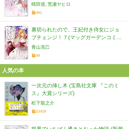
晴田巡
荒瀬ヤヒロ
491
裏切られたので、王妃付き侍女にジョ
ブチェンジ！ 7 (マッグガーデンコミッ
ク avarusシリーズ)
青山克己
49
人気の本
一次元の挿し木 (宝島社文庫 『このミ
ス』大賞シリーズ)
松下龍之介
23429
世界でいちばん透きとおった物語 (新潮