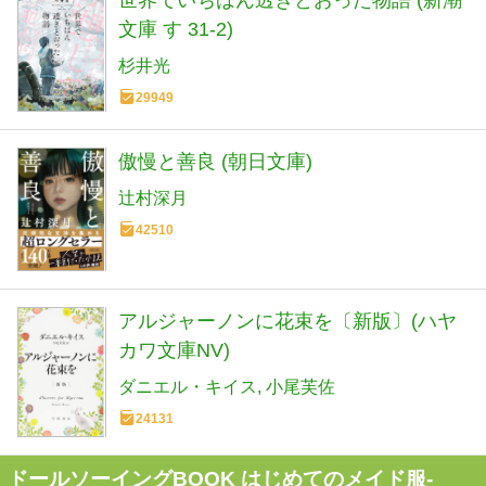
文庫 す 31-2)
杉井光
29949
傲慢と善良 (朝日文庫)
辻村深月
42510
アルジャーノンに花束を〔新版〕(ハヤ
カワ文庫NV)
ダニエル・キイス
小尾芙佐
24131
ドールソーイングBOOK はじめてのメイド服-