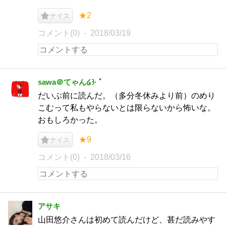
★2
ナイス
コメント(0)
2018/03/19
sawa＠てゃん໒꒱· ﾟ
だいぶ前に読んだ。（多分冬休みより前）のめり
こむって私もやらないとは限らないから怖いな。
おもしろかった。
★9
ナイス
コメント(0)
2018/03/16
アサキ
山田悠介さんは初めて読んだけど、甚だ読みやす