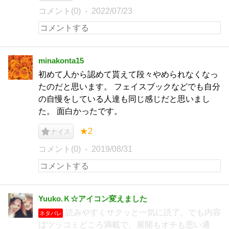
コメント(0)
2022/07/23
minakonta15
初めて人から認めて貰えて段々やめられなくなっ
たのだと思います。 フェイスブックなどでも自分
の自慢をしている人達も同じ感じだと思いまし
た。 面白かったです。
★2
ナイス
コメント(0)
2019/08/31
Yuuko.Ｋ☆アイコン変えました
読みやすくサクッと一気に読了。でも内容
ネタバレ
はツッコミどころ満載で、展開もオチも思い通