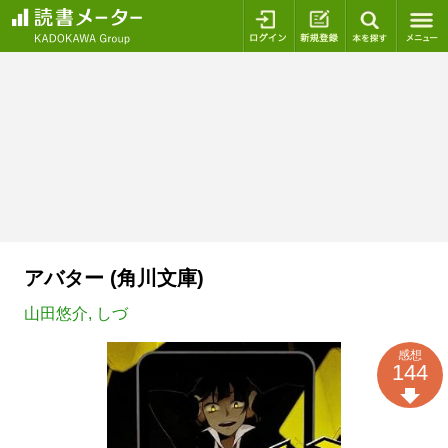
ログイン
新規登録
本を探
アバター (角川文庫)
山田悠介
,
しづ
感想
144