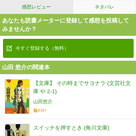
感想レビュー
ネタバレ
あなたも読書メーターに登録して感想を投稿して
みませんか？
今すぐ登録する（無料）
山田 悠介の関連本
【文庫】 その時までサヨナラ (文芸社文
庫 や 2-1)
山田悠介
9387
スイッチを押すとき (角川文庫)