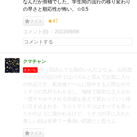
なんだか滑稽でした。学生間の流行の移り変わり
の早さと順応性が怖い。☆0.5
★47
ナイス
コメント(0)
2022/09/06
クマチャン
何ッ回読んでも面白いんだよなぁ。山田悠
ネタバレ
介さんの小説の中ではパズルと並んでお気に入り
の作品です。私自身ゲームに熱中する人間なので
ミチコの気持ちわかるし、地味で陰気な主人公が
一度チヤホヤされる快感を覚えて変わっていく様
に引き込まれる。ラストでミチコはすべてを失っ
たかのように描かれるけど、ミチコの手に入れた
美しい顔は世界で一番強い武器だと思うよ。
ナイス