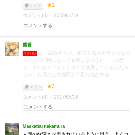
★1
ナイス
コメント(0)
2018/01/19
霧香
△ 読みやすい。出てくる人が皆クズなの
ネタバレ
で、ひどい目にあっても気にならない。このゲー
ム（？）はサブリミナルでも使用しているんだろ
うか。お母さんの描写が不足な気がする。
★3
ナイス
コメント(0)
2017/05/18
Maskatsu nakamura
人間の欲深さが表されているように思う。よくコ