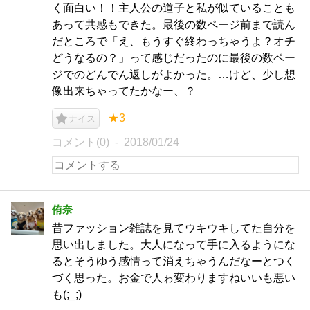
く面白い！！主人公の道子と私が似ていることも
あって共感もできた。最後の数ページ前まで読ん
だところで「え、もうすぐ終わっちゃうよ？オチ
どうなるの？」って感じだったのに最後の数ペー
ジでのどんでん返しがよかった。…けど、少し想
像出来ちゃってたかなー、？
★3
ナイス
コメント(0)
2018/01/24
侑奈
昔ファッション雑誌を見てウキウキしてた自分を
思い出しました。大人になって手に入るようにな
るとそうゆう感情って消えちゃうんだなーとつく
づく思った。お金で人ゎ変わりますねいいも悪い
も(;_;)