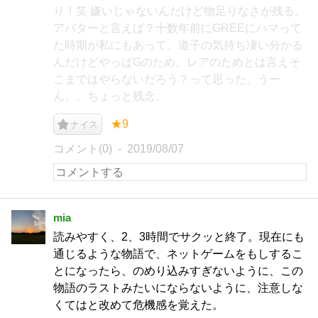
り！笑 嫌いじゃないんだけど物足りなさが残る。
アバターと言えば？十数年前にGREEにハマって
た時期が私にもあって、道子の気持ち凄い分かる
んだけどやっぱGのため、レアのためとは言えそ
こまではやらないだろう？って思った。うー
ん、、ちょっと残念。
★9
ナイス
コメント(0)
2019/08/07
mia
読みやすく、2、3時間でサクッと終了。現在にも
通じるような物語で、ネットゲームをもしするこ
とになったら、のめり込みすぎないように、この
物語のラストみたいにならないように、注意しな
くてはと改めて危機感を覚えた。