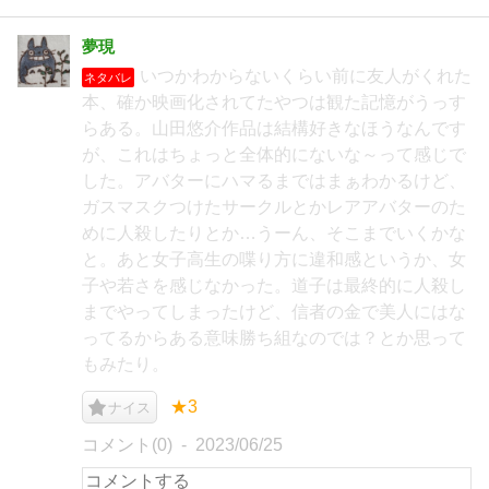
夢現
いつかわからないくらい前に友人がくれた
ネタバレ
本、確か映画化されてたやつは観た記憶がうっす
らある。山田悠介作品は結構好きなほうなんです
が、これはちょっと全体的にないな～って感じで
した。アバターにハマるまではまぁわかるけど、
ガスマスクつけたサークルとかレアアバターのた
めに人殺したりとか…うーん、そこまでいくかな
と。あと女子高生の喋り方に違和感というか、女
子や若さを感じなかった。道子は最終的に人殺し
までやってしまったけど、信者の金で美人にはな
ってるからある意味勝ち組なのでは？とか思って
もみたり。
★3
ナイス
コメント(0)
2023/06/25