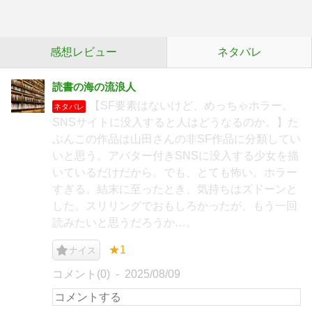
感想レビュー
ネタバレ
読書の海の流浪人
【SF要素はないけど、めっちゃホラー。
ネタバレ
SNSサイトに没入すると人はどうなるのか。】た
ぶんこの作品は山田さんの非SF作品に分類してい
いと思う。アバター付きSNSに没入する少女を描
いているだけだから。でも、とても怖い。ホラー
すぎる。結末に至ったとき、気持ちはズドーンと
した。スリリングでおもしろかったが、もう一回
読みたいと思うだろうか…。
★1
ナイス
コメント(0)
2025/08/09