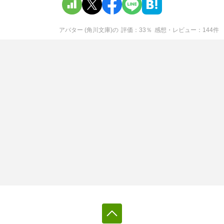
アバター (角川文庫)
の
評価
33
％
感想・レビュー
144
件