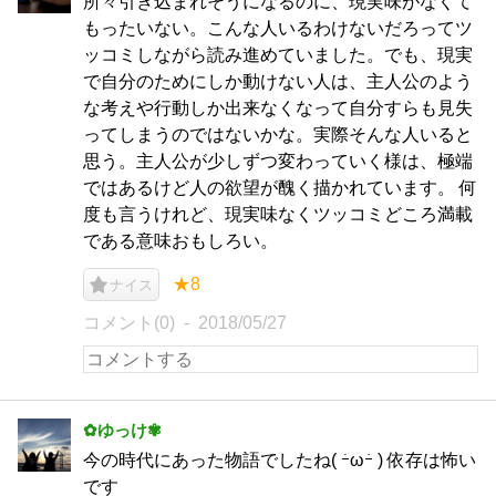
所々引き込まれそうになるのに、現実味がなくて
もったいない。こんな人いるわけないだろってツ
ッコミしながら読み進めていました。でも、現実
で自分のためにしか動けない人は、主人公のよう
な考えや行動しか出来なくなって自分すらも見失
ってしまうのではないかな。実際そんな人いると
思う。主人公が少しずつ変わっていく様は、極端
ではあるけど人の欲望が醜く描かれています。 何
度も言うけれど、現実味なくツッコミどころ満載
である意味おもしろい。
★8
ナイス
コメント(0)
2018/05/27
✿ゆっけ✾
今の時代にあった物語でしたね( ｰ̀ωｰ́ ) 依存は怖い
です