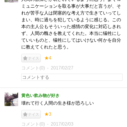
ミュニケーションを取る事が大事だと言うが、そ
れが苦手な人は閉塞的な考え方で生きていってし
まい、時に過ちを犯しているように感じる。この
本の主人公もそういった感情の変化に対応しきれ
ず、人間の醜さを教えてくれた。本当に犠牲にし
ていいものと、犠牲にしてはいけない何かを自分
に教えてくれたと思う。
★4
ナイス
コメント(0)
2017/02/27
黄色い飲み物が好き
壊れて行く人間の生き様が恐ろしい
★3
ナイス
コメント(0)
2017/02/03