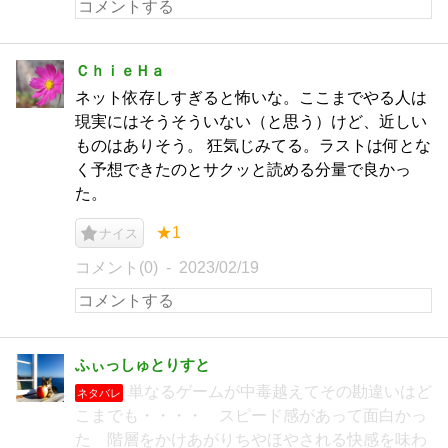
ＣｈｉｅＨａ
ネット依存しすぎると怖いな。ここまでやる人は
現実にはそうそういない（と思う）けど、近しい
ものはありそう。 狂気じみてる。ラストは何とな
く予想できたのとサクッと読める分量で良かっ
た。
★1
ナイス
コメント(0)
2023/02/19
ふぃっしゅとりすと
単なるゲームが中毒越えてその勘違いはど
ネタバレ
こまでも・・・・ スピード感があって面白かっ
た 階層をかけあがりちやほやされる快感を味わ