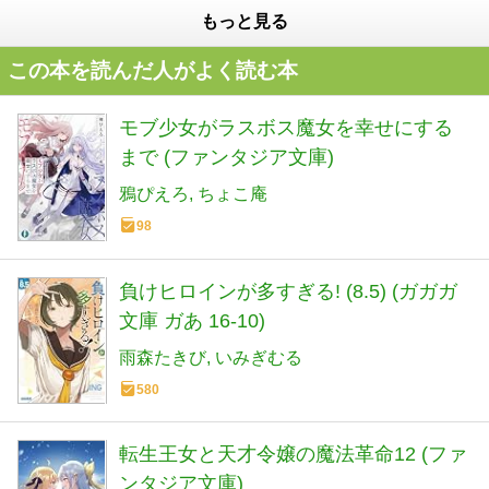
もっと見る
この本を読んだ人がよく読む本
モブ少女がラスボス魔女を幸せにする
まで (ファンタジア文庫)
鴉ぴえろ
ちょこ庵
98
負けヒロインが多すぎる! (8.5) (ガガガ
文庫 ガあ 16-10)
雨森たきび
いみぎむる
580
転生王女と天才令嬢の魔法革命12 (ファ
ンタジア文庫)