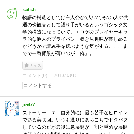
radish
物語の構造としては主人公が5人いてその5人の共
通の傍観者として語り手がいるというゴシック文
学的構造になっていて、エロゲのプレイヤーキャ
ラ的な他人のプライバシー覗き見趣味が楽しめる
かどうかで読み手を選ぶような気がする。ここま
でで一番背景が薄いのが「俺」。
ナイス
コメント(0)
2013/03/10
jr5477
ストーリー：７ 自分的には最も苦手なヒロイン
である美咲回。いつも通りにあちこちでドタバタ
しているのだが最後に急展開が。割と重めな展開