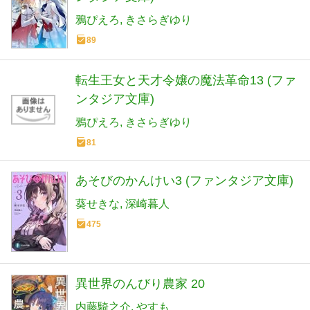
鴉ぴえろ
きさらぎゆり
89
転生王女と天才令嬢の魔法革命13 (ファ
ンタジア文庫)
鴉ぴえろ
きさらぎゆり
81
あそびのかんけい3 (ファンタジア文庫)
葵せきな
深崎暮人
475
異世界のんびり農家 20
内藤騎之介
やすも