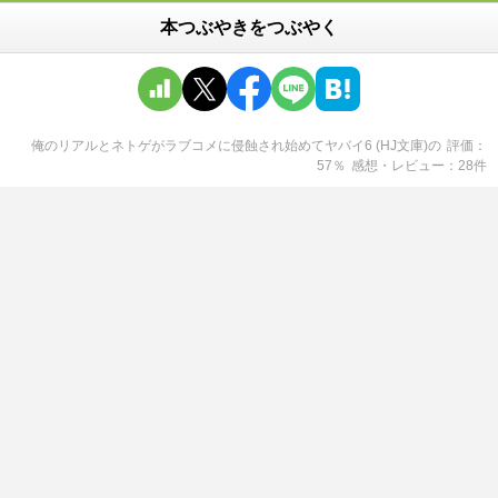
本つぶやきをつぶやく
俺のリアルとネトゲがラブコメに侵蝕され始めてヤバイ6 (HJ文庫)
の
評価
57
％
感想・レビュー
28
件