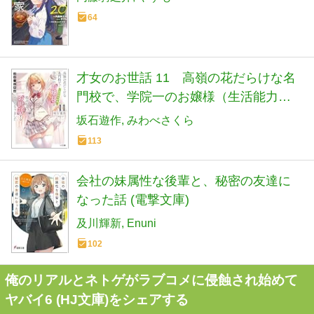
64
才女のお世話 11 高嶺の花だらけな名
門校で、学院一のお嬢様（生活能力皆
無）を陰ながらお世話することになり
坂石遊作
みわべさくら
ました (HJ文庫 さ 07-03-11)
113
会社の妹属性な後輩と、秘密の友達に
なった話 (電撃文庫)
及川輝新
Enuni
102
俺のリアルとネトゲがラブコメに侵蝕され始めて
ヤバイ6 (HJ文庫)をシェアする