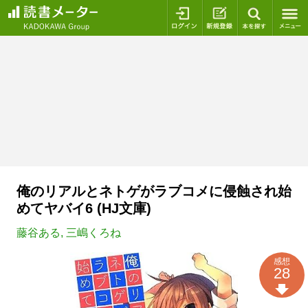
ログイン
新規登録
本を探
俺のリアルとネトゲがラブコメに侵蝕され始
めてヤバイ6 (HJ文庫)
藤谷ある
,
三嶋くろね
感想
28