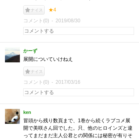
★4
ナイス
コメント(0)
2019/08/30
かーず
展開についていけねえ
ナイス
コメント(0)
2017/03/16
ken
冒頭から残り数頁まで、1巻から続くラブコメ展
開で美咲さん回でした。只、他のヒロインズと違
ってまだまだ主人公君との関係には秘密が有りそ