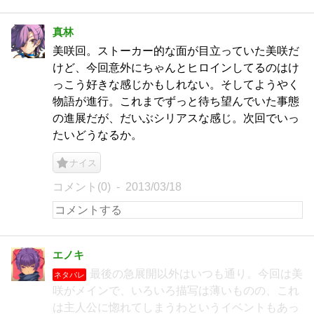
真林
美咲回。ストーカー的な面が目立っていた美咲だ
けど、今回意外にちゃんとヒロインしてるのはけ
っこう好きな感じかもしれない。そしてようやく
物語が進行。これまでずっと待ち望んでいた事態
の進展だが、だいぶシリアスな感じ。次回でいっ
たいどうなるか。
ナイス
コメント(0)
2013/03/18
エノキ
最後の急展開以外はいつも通り。今回は美
ネタバレ
咲がメインで、いろいろ描写は薄いものの、これ
は主人公に惚れてしまうわというイベントもあっ