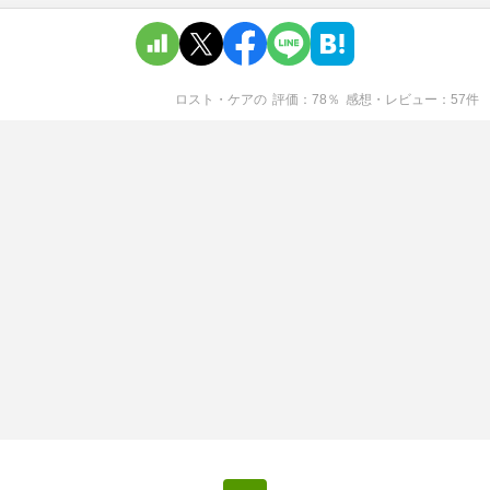
ロスト・ケア
の
評価
78
％
感想・レビュー
57
件