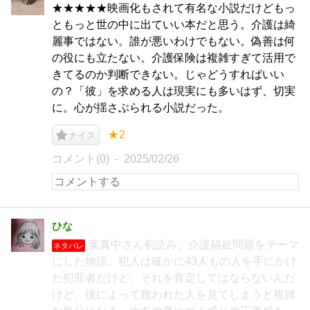
★★★★★映画化もされて有名な小説だけどもっ
ともっと世の中に出ていい本だと思う。介護は綺
麗事ではない。誰が悪いわけでもない。偽善は何
の役にも立たない。介護保険は複雑すぎて活用で
きてるのか判断できない。じゃどうすればいい
の？「彼」を求める人は現実にも多いはず、切実
に。心が揺さぶられる小説だった。
★2
ナイス
コメント(0)
2025/02/26
ひな
葉真中さん初読み。介護福祉問題をテーマ
ネタバレ
にした物語。犯人は確かに43人もの人を手にかけ
た犯罪者だけど、それを肯定してはならないんだ
けど、彼によって救われた人を見てしまうと複雑