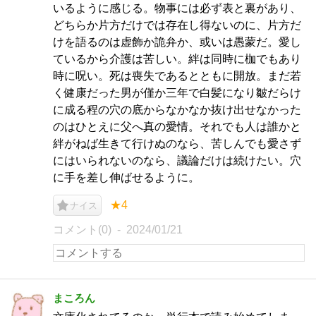
いるように感じる。物事には必ず表と裏があり、
どちらか片方だけでは存在し得ないのに、片方だ
けを語るのは虚飾か詭弁か、或いは愚蒙だ。愛し
ているから介護は苦しい。絆は同時に枷でもあり
時に呪い。死は喪失であるとともに開放。まだ若
く健康だった男が僅か三年で白髪になり皺だらけ
に成る程の穴の底からなかなか抜け出せなかった
のはひとえに父へ真の愛情。それでも人は誰かと
絆がねば生きて行けぬのなら、苦しんでも愛さず
にはいられないのなら、議論だけは続けたい。穴
に手を差し伸ばせるように。
★4
ナイス
コメント(0)
2024/01/21
まころん