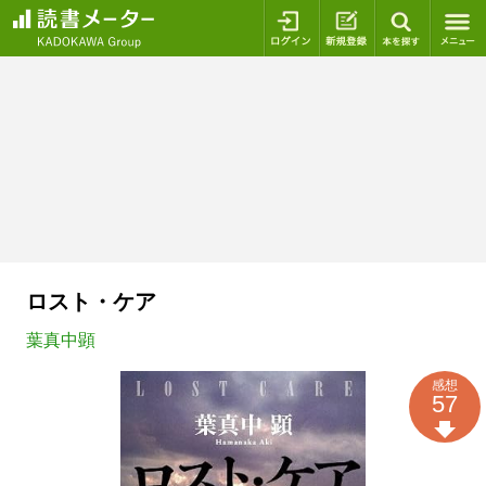
ログイン
新規登録
本を探
ロスト・ケア
葉真中顕
感想
57