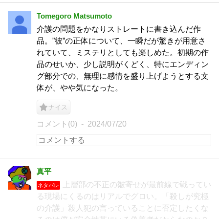
Tomegoro Matsumoto
介護の問題をかなりストレートに書き込んだ作
品。”彼”の正体について、一瞬だが驚きが用意さ
れていて、ミステリとしても楽しめた。初期の作
品のせいか、少し説明がくどく、特にエンディン
グ部分での、無理に感情を盛り上げようとする文
体が、やや気になった。
ナイス
コメント(0)
2024/07/20
真平
上層部の不正の皺寄せが最前線で戦ってい
ネタバレ
る現場にくるのはリアルでグロい。「殺しが究極
の介護」殺人犯の言っていることに否定したくな