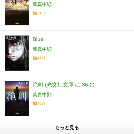
葉真中顕
5135
Blue
葉真中顕
4711
絶叫 (光文社文庫 は 36-2)
葉真中顕
3077
もっと見る