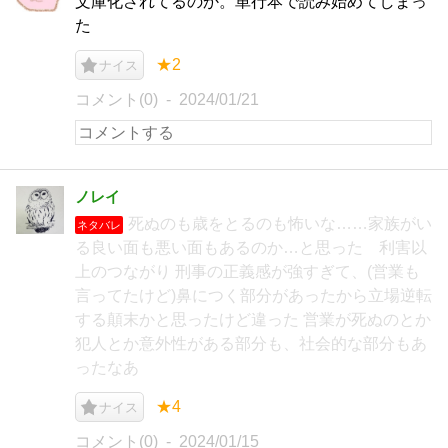
文庫化されてるのか。単行本で読み始めてしまっ
た
★2
ナイス
コメント(0)
2024/01/21
ノレイ
死ぬのも歳をとるのも怖いな……家族がい
ネタバレ
る良い面も悪い面もあるのか…と思った 利害以
上のつながり 刑事の正義感が強すぎて、(営業も
言ってたけど)鼻につく部分があったから立場逆転
する顛末かと思ったけど違った 営業が死ぬのとか
犯人とか意外性がある部分も、社会的な部分もあ
ったなあ
★4
ナイス
コメント(0)
2024/01/15