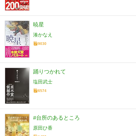
暁星
湊かなえ
9030
踊りつかれて
塩田武士
6574
#台所のあるところ
原田ひ香