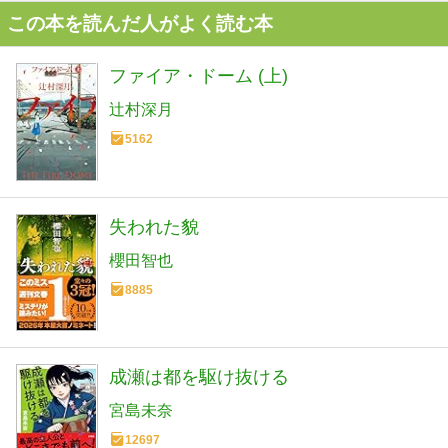
この本を読んだ人がよく読む本
ファイア・ドーム (上)
辻村深月
5162
失われた貌
櫻田智也
8885
成瀬は都を駆け抜ける
宮島未奈
12697