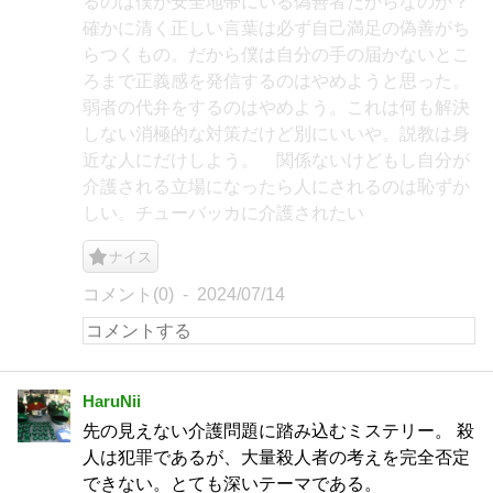
るのは僕が安全地帯にいる偽善者だからなのか？
確かに清く正しい言葉は必ず自己満足の偽善がち
らつくもの。だから僕は自分の手の届かないとこ
ろまで正義感を発信するのはやめようと思った。
弱者の代弁をするのはやめよう。これは何も解決
しない消極的な対策だけど別にいいや。説教は身
近な人にだけしよう。 関係ないけどもし自分が
介護される立場になったら人にされるのは恥ずか
しい。チューバッカに介護されたい
ナイス
コメント(0)
2024/07/14
HaruNii
先の見えない介護問題に踏み込むミステリー。 殺
人は犯罪であるが、大量殺人者の考えを完全否定
できない。とても深いテーマである。