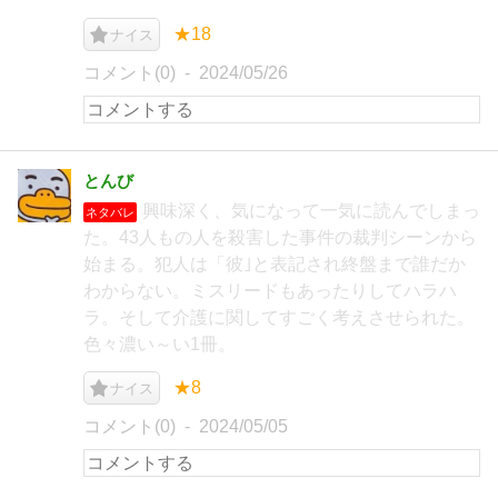
★18
ナイス
コメント(0)
2024/05/26
とんび
興味深く、気になって一気に読んでしまっ
ネタバレ
た。43人もの人を殺害した事件の裁判シーンから
始まる。犯人は「彼｣と表記され終盤まで誰だか
わからない。ミスリードもあったりしてハラハ
ラ。そして介護に関してすごく考えさせられた。
色々濃い～い1冊。
★8
ナイス
コメント(0)
2024/05/05