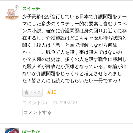
スイッチ
少子高齢化が進行している日本で介護問題をテー
マにした多少のミステリー的な要素も含むサスペ
ンス小説。確かに介護問題は身の回りお近くに存
在するし、介護施設はどこもキャセル待ち状態と
聞く！殺人は「悪」と頭で理解しながら何故
か・・・。戦争で人を殺す事は殺人ではないの
か？人類の歴史は、多くの人を殺す戦争に勝利し
た殺人者が何故だか英雄となっている。結論が出
ないが介護問題をじっくりと考えさせられまし
た！皆さんにも読んでもらいたい一冊ですわ！
★10
ナイス
コメント(0)
2024/02/09
ぽーちか