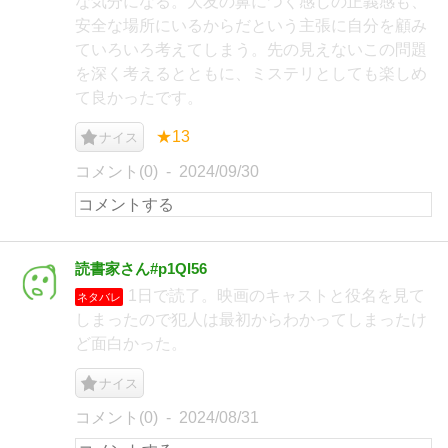
な気分になる。大友の鼻につく感じの正義感も、
安全な場所にいるからだという主張に自分を顧み
ていろいろ考えてしまう。先の見えないこの問題
を深く考えるとともに、ミステリとしても楽しめ
て良かったです。
★13
ナイス
コメント(0)
2024/09/30
読書家さん#p1QI56
1日で読了。映画のキャストと役名を見て
ネタバレ
しまったので犯人は最初からわかってしまったけ
ど面白かった。
ナイス
コメント(0)
2024/08/31