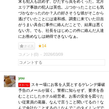
末も犯人も読めず、ひたすら頁をめくった。北月
エリア事故の犯人は英也。ぶつかったことにも気
づかなかったのか？人の好さそうな彼がそこから
逃げていたことには違和感。調査に来ていた日吉
がうまい具合に事件に絡んだことで、結果は悪く
ない方。でも、社長をはじめこの件に絡んだ人達
にお咎めなしは納得できないなぁ。
★14
ナイス
コメント(0)
2026/03/09
you
スキー場にお客を人質とするゲレンデ爆破
ネタバレ
予告のメールが届く。警察に知らせず、要求を呑
むことにしたホテル経営者。お客の安全を図りた
い従業員の葛藤。なんで言うこと聞いてるの！な
んで余計なことするの！なんでこのタイミングで