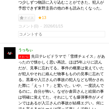
つ少しずつ物語に入り込むことができた。犯人が
予想できず東野圭吾の他の本も読みたくなった。
★13
ナイス
コメント(0)
2026/01/15
うっちぃ
先日テレビドラマで「雪煙チェイス」があ
ネタバレ
ったので懐かしく思い再読。ほぼ5年ぶりに読ん
だが、見事に忘れてる。事件の概要は覚えていた
が犯人やそれに絡んだ物事もものの見事に忘れて
る。黒幕や入江さんの事故の犯人なども明かされ
た際に「えっ！？」と驚いた。いや、一度読んで
るのに。自分が怖い。なぜか倉田さんと絵留の事
は明確に覚えてた。それにしても爆弾事件がメイ
ンではあるが入江さんの事故が結構エグい。何に
でも言えるがルールは守って楽しんで欲しい。