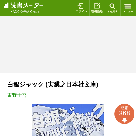
ログイン
新規登録
本を探
白銀ジャック (実業之日本社文庫)
東野圭吾
感想
368