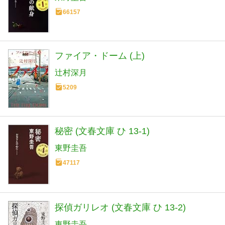
66157
ファイア・ドーム (上)
辻村深月
5209
秘密 (文春文庫 ひ 13-1)
東野圭吾
47117
探偵ガリレオ (文春文庫 ひ 13-2)
東野圭吾