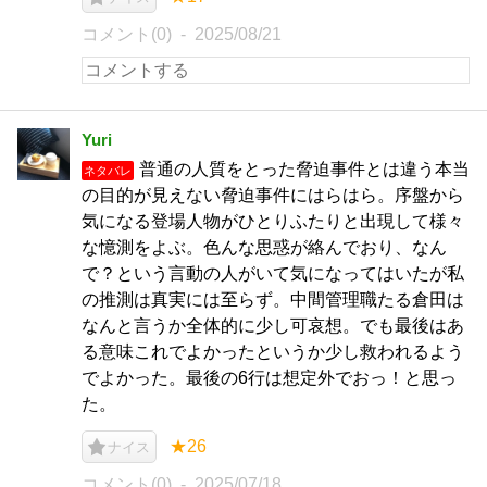
コメント(0)
2025/08/21
Yuri
普通の人質をとった脅迫事件とは違う本当
ネタバレ
の目的が見えない脅迫事件にはらはら。序盤から
気になる登場人物がひとりふたりと出現して様々
な憶測をよぶ。色んな思惑が絡んでおり、なん
で？という言動の人がいて気になってはいたが私
の推測は真実には至らず。中間管理職たる倉田は
なんと言うか全体的に少し可哀想。でも最後はあ
る意味これでよかったというか少し救われるよう
でよかった。最後の6行は想定外でおっ！と思っ
た。
★26
ナイス
コメント(0)
2025/07/18