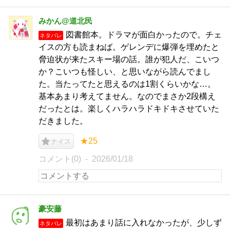
みかん@道北民
図書館本。ドラマが面白かったので。チェ
ネタバレ
イスの方も読まねば。ゲレンデに爆弾を埋めたと
脅迫状が来たスキー場の話。誰が犯人だ、こいつ
か？こいつも怪しい、と思いながら読んでまし
た。当たってたと思えるのは1割くらいかな…。
基本あまり考えてません。なのでまさか2段構え
だったとは。楽しくハラハラドキドキさせていた
だきました。
★25
ナイス
コメント(0)
2026/01/18
豪安藤
最初はあまり話に入れなかったが、少しず
ネタバレ