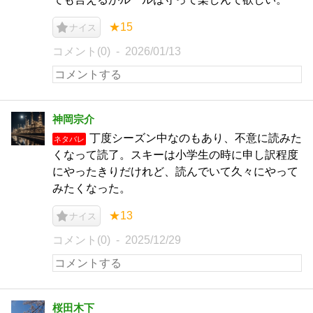
★15
ナイス
コメント(0)
2026/01/13
神岡宗介
丁度シーズン中なのもあり、不意に読みた
ネタバレ
くなって読了。スキーは小学生の時に申し訳程度
にやったきりだけれど、読んでいて久々にやって
みたくなった。
★13
ナイス
コメント(0)
2025/12/29
桜田木下