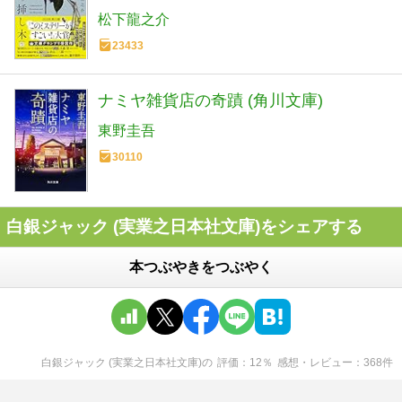
松下龍之介
23433
ナミヤ雑貨店の奇蹟 (角川文庫)
東野圭吾
30110
白銀ジャック (実業之日本社文庫)をシェアする
本つぶやきをつぶやく
白銀ジャック (実業之日本社文庫)
の
評価
12
％
感想・レビュー
368
件