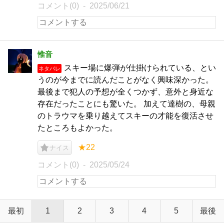
コメント(0)
2025/06/21
惟音
スキー場に爆弾が仕掛けられている、とい
ネタバレ
うのが今までに読んだことがなく興味深かった。
最後まで犯人の予想が全くつかず、意外と身近な
存在だったことにも驚いた。 加えて達樹の、母親
のトラウマを乗り越えてスキーの才能を復活させ
たところもよかった。
★22
ナイス
コメント(0)
2025/05/24
最初
1
2
3
4
5
最後