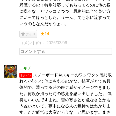
邪魔するの！特別対応してもらってるのに他の客
に喋るな！とツッコミつつ、最終的に全て良い方
にいってほっとした。うーん、でも水に流すって
いうのもなんだかなぁ…。
★14
ナイス
コメント(0)
2026/03/06
ユキノ
スノーボードやスキーのワクワクを感じ取
ネタバレ
れる小説って他にもあるのかな。描写がとても具
体的で、滑ってる時の疾走感がイメージできまし
た。何度か滑った時の感覚を思い出しました。 気
持ちいいんですよね。雪の寒さとか危なさとかも
う置いといて、夢中になる人の気持ちはわかりま
す。ただ経営は大変だろうな、と思います。まさ