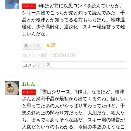
6年ほど前に疾風ロンドを読んでいたが、
ネタバレ
シリーズ物でこっちが先と知って読んでみた。千
晶とか根津とか知ってる名前もちらほら。地球温
暖化、少子高齢化、過疎化…スキー場経営って難
しいんだな。
★25
ナイス
コメント(0)
2025/12/28
おしん
「雪山シリーズ」1作目。なるほど、根津
ネタバレ
さんと瀬利千晶が最初から出てくるのね。怪しい
と思ってたあの人がやっぱり関わってたけど、予
想の斜め上の関わり方だった。大胆だな、犯人た
ち。まぁでもありそうな話だ。スキー場の経営が
大変だというのもわかる。今回の事故のようなこ