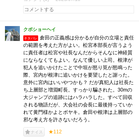
クボショーヘイ
倉田の正義感は分かるが自分の立場と責任
ネタバレ
の範囲を考えた方がよい。松宮本部長が言うよう
に責任者は松宮や社長なんだからそんなに神経質
にならなくてもよい。なんて優しい上司。根津が
犯人を追いかけたことで中垣が怒り筧が怒鳴った
際、宮内が根津に追いかけを要望したと謝った。
意外に宮内はいいやつかも？ だが真犯人は社長た
ち上層部と増淵町長。すっかり騙された。30mの
大ジャンプの追跡にはハラハラした。すべて回収
される物語だが、大会社の会長に最後持っていか
れて黄門様かよとボヤキ。倉田や根津は上層部の
邪な考え方を許さないだろう。
★112
ナイス