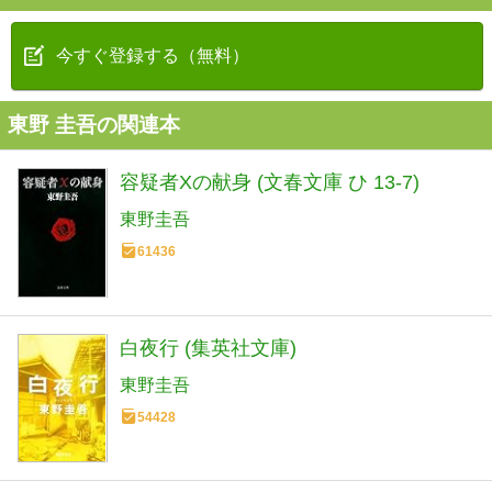
今すぐ登録する（無料）
東野 圭吾の関連本
容疑者Xの献身 (文春文庫 ひ 13-7)
東野圭吾
61436
白夜行 (集英社文庫)
東野圭吾
54428