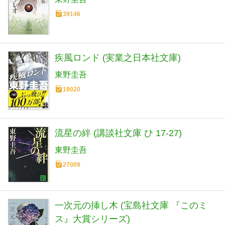
39146
疾風ロンド (実業之日本社文庫)
東野圭吾
19020
流星の絆 (講談社文庫 ひ 17-27)
東野圭吾
27009
一次元の挿し木 (宝島社文庫 『このミ
ス』大賞シリーズ)