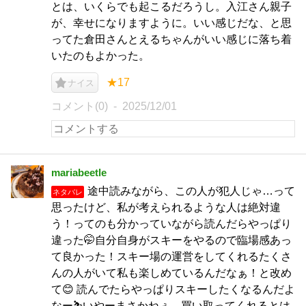
とは、いくらでも起こるだろうし。入江さん親子
が、幸せになりますように。いい感じだな、と思
ってた倉田さんとえるちゃんがいい感じに落ち着
いたのもよかった。
★17
ナイス
コメント(0)
2025/12/01
mariabeetle
途中読みながら、この人が犯人じゃ…って
ネタバレ
思ったけど、私が考えられるような人は絶対違
う！ってのも分かっていながら読んだらやっぱり
違った🤭自分自身がスキーをやるので臨場感あっ
て良かった！スキー場の運営をしてくれるたくさ
んの人がいて私も楽しめているんだなぁ！と改め
て😊 読んでたらやっぱりスキーしたくなるんだよ
なー⛷️いやーまさかねぇ、買い取ってくれるとは