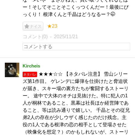
ー！そしてそことそこくっつくんだー！最後にび
っくり！ 根津くんと千晶はどうなるー？🤭
★23
ナイス
コメント(0)
2025/11/21
Kircheis
★★★☆☆ 【ネタバレ注意】 雪山シリー
ネタバレ
ズ第1作目。 ゲレンデに爆弾を仕掛けたと脅迫状
が届き、スキー場の裏方たちが奮闘するストーリ
ー。 途中で大体のオチは見抜けた。特に犯人の1
人が桐林であること、黒幕は社長ほか経営陣であ
ること、等は読み通りで嬉しい。 千晶とその従兄
弟2人の存在が少しウザく感じたのだけ残念。主
役の1人である根津の恋の相手として登場させた
（映像化を想定？）のかもしれないが、ストーリ