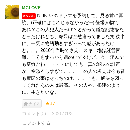
MCLOVE
NHKBSのドラマを予約して、見る前に再
ネタバレ
読。(正確にはこれじゃなかった汗) 登場人物で、
あれ？この人犯人だっけ？とかって朧な記憶をた
どったけれども、結果は全然違ってました笑 後半
に、一気に物語動きすぎ～って感があったけ
ど。。。2010年当時でさえ、スキー場は経営困
難。自分もすっかり遠のいてるけど、今、読んで
も新鮮だわ。 ・・・にしても、真の犯人の計画
が、空恐ろしすぎて。。。 上の人の考えは今も昔
も庶民の事はそっちのけ。。。でも、解決を図っ
てくれたあの人は最高。 その人や、根津のよう
に、生きたいな。
★17
ナイス
コメント(0)
2026/01/31