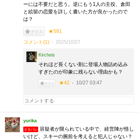
ーには不要だと思う。逆にもう1人の主役、倉田
と絵留の恋愛を詳しく書いた方が良かったので
は？
★591
ナイス
コメント(1)
2025/10/27
Kircheis
それほど長くない割に登場人物詰め込み
すぎたのが印象に残らない理由かも？
★42
10/27 03:47
ナイス
yurika
容疑者が限られている中で、経営陣が怪し
ネタバレ
いけど、スキーの腕前を考えると犯人じゃない？