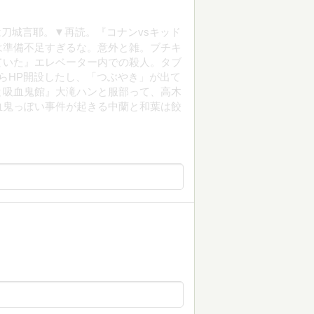
は刀城言耶。▼再読。『コナンvsキッド
は準備不足すぎるな。意外と雑。ブチキ
ていた』エレベーター内での殺人。タブ
らHP開設したし、「つぶやき」が出て
と吸血鬼館』大滝ハンと服部って、高木
血鬼っぽい事件が起きる中蘭と和葉は餃