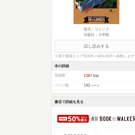
形式：コミック
出版社：小学館
試し読みする
※電子書籍ストアBOOK☆WALKERへ移動します
本の詳細
登録数
1387
登録
ページ数
192
ページ
書店で詳細を見る