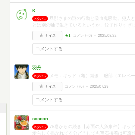
K
旦那さまの謎の行動と吸血鬼騒動。犯人
ネタバレ
とは別の軸で生きているというか、餃子作りすぎ
ナイス
★1
コメント(
0
)
2025/08/22
羽丹
メモ：キッド（亀）続き 服部（エレベ
ネタバレ
ナイス
コメント(
0
)
2025/07/29
cocoon
78巻からの続き【赤面の人魚事件】キッ
ネタバレ
愛らしく描かれてる分どうしても宝石接着は可哀