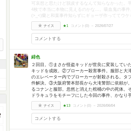
可哀想と思たけど脱皮するなんて知らなかった。
4枚で本当に本物に見えるのかな…。吸血鬼の事件
(>_<)蘭と和葉事件知らずにギョーザ作っててウケる
ナイス
★1
コメント(
0
)
2026/07/27
緋色
２回目。①まさか怪盗キッドが世良に変装してい
キッドを成敗。②ブローカー殺害事件。服部と大
のエレベーター内でブローカーが射殺される。タ
件解決。③大阪府警本部長から大滝警部に依頼が
るコナンと服部。忽然と消えた棺桶の中の死体。
ドラキュラをモチーフにした今回の事件、かなり
ナイス
★13
コメント(
0
)
2026/06/04