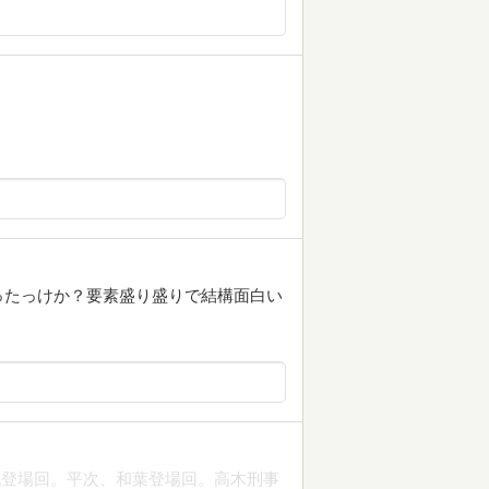
ったっけか？要素盛り盛りで結構面白い
純登場回。平次、和葉登場回。高木刑事