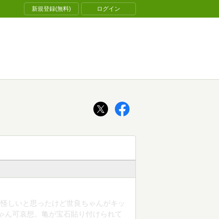
新規登録(無料)
ログイン
が怪しいと思ったけど世良ちゃんがキッ
良ちゃん可哀想。亀が宝石貼り付けられて