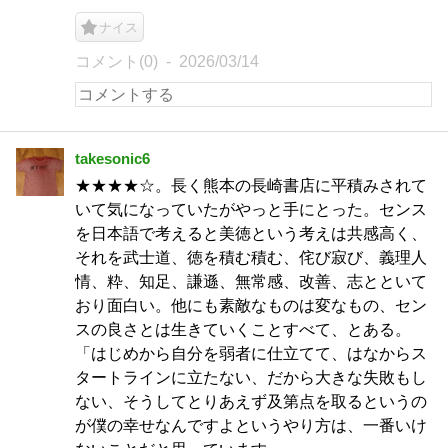
ナイス
コメント(0)
2026/03/14
takesonic6
★★★★☆。長く熊本の長崎書店に平積みされて
いて気になっていたがやっと手にとった。センス
を日本語で考えると美徳という考えは共感高く、
それを武士道、徳を積む積む、侘び寂び、義理人
情、粋、知足、謙遜、無常感、改善、志とといて
おり面白い。他にも素敵なものは変なもの、セン
スの良さとは生きていくことすべて、とある。
「はじめから自分を弱者に仕立てて、はなからス
タートラインに立たない、だから大きな失敗もし
ない、そうしてとりあえず及第点を取るというの
が僕の幸せなんですよというやり方は、一番いけ