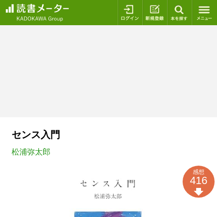
ログイン
新規登録
本を探
センス入門
松浦弥太郎
感想
416