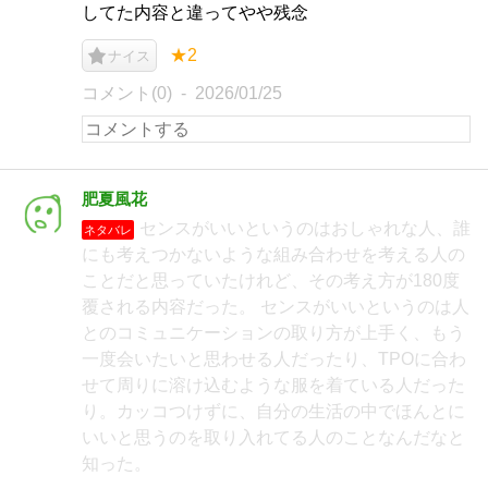
してた内容と違ってやや残念
★2
ナイス
コメント(0)
2026/01/25
肥夏風花
センスがいいというのはおしゃれな人、誰
ネタバレ
にも考えつかないような組み合わせを考える人の
ことだと思っていたけれど、その考え方が180度
覆される内容だった。 センスがいいというのは人
とのコミュニケーションの取り方が上手く、もう
一度会いたいと思わせる人だったり、TPOに合わ
せて周りに溶け込むような服を着ている人だった
り。カッコつけずに、自分の生活の中でほんとに
いいと思うのを取り入れてる人のことなんだなと
知った。