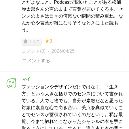
とだよな…と。Podcastで聞いたことがある松浦
弥太郎さんの声のままで言葉が届いてくる本。セ
ンスのよさは日々の何気ない瞬間の積み重ね。な
んか心や言葉が雑になりそうなときにまた読も
う。
★3
ナイス
コメント(0)
2026/04/25
マイ
ファッションやデザインだけではなく、「生き
方」という大きな括りでのセンスについて書かれ
ている。人でも物でも、自分が素敵だなと思った
対象に素直な心で向き合い、美点を真似ていくこ
とでセンスが蓄積されていくのだという。私は最
近、今まで触れてこなかったジャンルの本を手に
取るようにしている。すると、違う本と本の間に