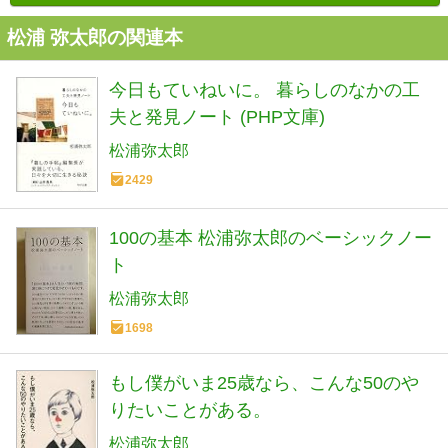
松浦 弥太郎の関連本
今日もていねいに。 暮らしのなかの工
夫と発見ノート (PHP文庫)
松浦弥太郎
2429
100の基本 松浦弥太郎のベーシックノー
ト
松浦弥太郎
1698
もし僕がいま25歳なら、こんな50のや
りたいことがある。
松浦弥太郎