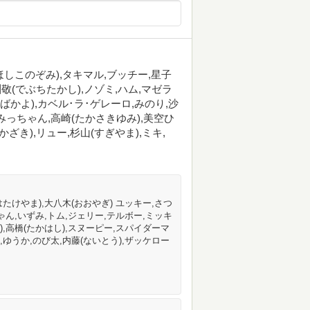
(ほしこのぞみ),タキマル,ブッチー,星子
敬(でぶちたかし),ノゾミ,ハム,マゼラ
ちばかよ),カベル･ラ･ゲレーロ,みのり,沙
ミ,みっちゃん,高崎(たかさきゆみ),美空ひ
かざき),リュー,杉山(すぎやま),ミキ,
はたけやま),大八木(おおやぎ) ユッキー,さつ
ちゃん,いずみ,トム,ジェリー,テルボー,ミッキ
),高橋(たかはし),スヌーピー,スパイダーマ
,ゆうか,のび太,内藤(ないとう),ザッケロー