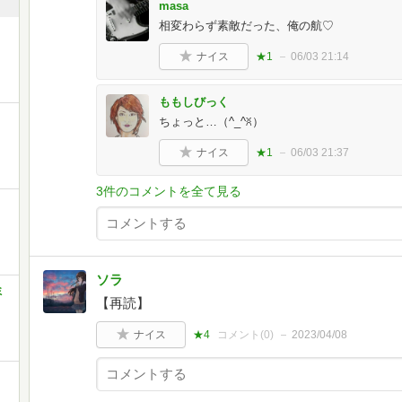
masa
相変わらず素敵だった、俺の航♡
ナイス
★1
06/03 21:14
ももしびっく
ちょっと…（^_^ꐦ）
ナイス
★1
06/03 21:37
3件のコメントを全て見る
ソラ
ミ
【再読】
ナイス
★4
コメント(
0
)
2023/04/08