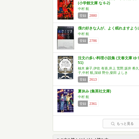
(小学館文庫 な 6-2)
中村 航
登録
2880
僕の好きな人が、よく眠れますよう
中村 航
登録
2786
注文の多い料理小説集 (文春文庫 ゆ 9
51)
柚木 麻子,伊吹 有喜,井上 荒野,坂井 希久
子,中村 航,深緑 野分,柴田 よしき
登録
2613
夏休み (集英社文庫)
中村 航
登録
2361
もっと見る