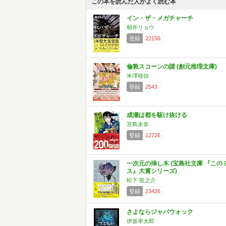
この本を読んだ人がよく読む本
イン・ザ・メガチャーチ
朝井リョウ
登録
22156
倫敦スコーンの謎 (創元推理文庫)
米澤穂信
登録
2543
成瀬は都を駆け抜ける
宮島未奈
登録
12726
一次元の挿し木 (宝島社文庫 『この
ス』大賞シリーズ)
松下 龍之介
登録
23426
さよならジャバウォック
伊坂幸太郎