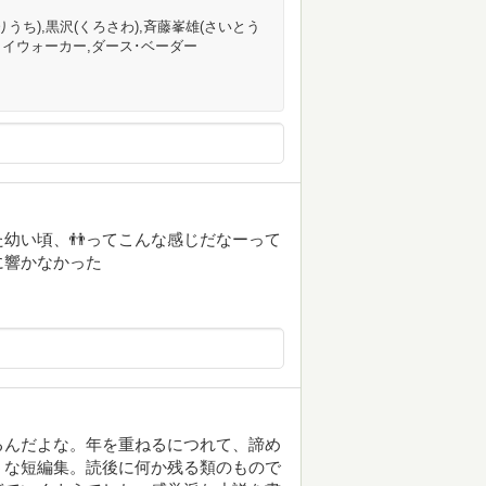
ほりうち),黒沢(くろさわ),斉藤峯雄(さいとう
スカイウォーカー,ダース･ベーダー
幼い頃、👬ってこんな感じだなーって
に響かなかった
るんだよな。年を重ねるにつれて、諦め
うな短編集。読後に何か残る類のもので