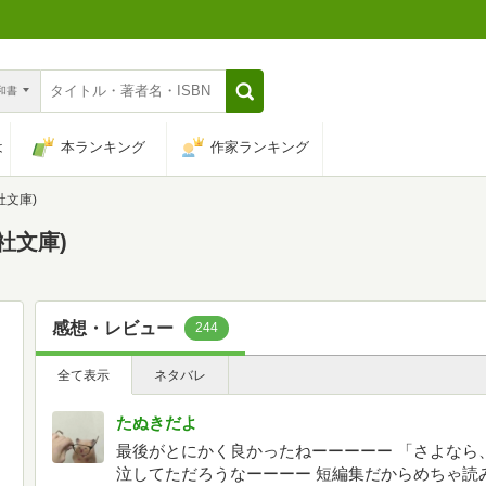
n和書
は
本ランキング
作家ランキング
社文庫)
社文庫)
感想・レビュー
244
全て表示
ネタバレ
たぬきだよ
最後がとにかく良かったねーーーーー 「さよなら
泣してただろうなーーーー 短編集だからめちゃ読みやす