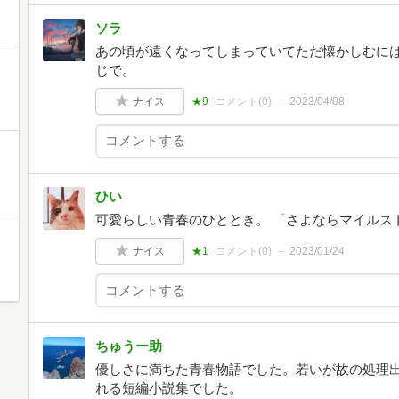
ソラ
あの頃が遠くなってしまっていてただ懐かしむに
じで。
ナイス
★9
コメント(
0
)
2023/04/08
ひい
可愛らしい青春のひととき。 「さよならマイルス
ナイス
★1
コメント(
0
)
2023/01/24
ちゅうー助
優しさに満ちた青春物語でした。若いが故の処理
れる短編小説集でした。