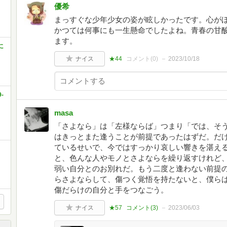
優希
まっすぐな少年少女の姿が眩しかったです。心が
かつては何事にも一生懸命でしたよね。青春の甘
ます。
に
ナイス
★44
コメント(
0
)
2023/10/18
-
masa
「さよなら」は「左様ならば」つまり「では、そ
はきっとまた逢うことが前提であったはずだ。だ
ているせいで、今ではすっかり哀しい響きを湛え
と、色んな人やモノとさよならを繰り返すけれど
弱い自分とのお別れだ。もう二度と逢わない前提
らさよならして、傷つく覚悟を持たないと、僕ら
傷だらけの自分と手をつなごう。
ナイス
★57
コメント(
3
)
2023/06/03