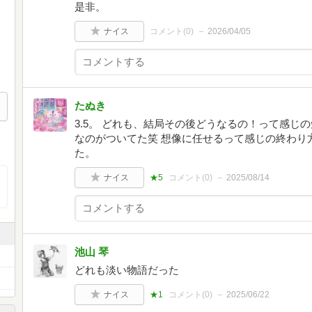
是非。
ナイス
コメント(
0
)
2026/04/05
たぬき
3.5。 どれも、結局その後どうなるの！って感じ
なのがついてた笑 想像に任せるって感じの終わり
た。
ナイス
★5
コメント(
0
)
2025/08/14
池山 琴
どれも淡い物語だった
ナイス
★1
コメント(
0
)
2025/06/22