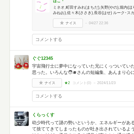
はこ・
ミネオ,町田すみれ(まちだ),矢野(やの),堀内(
みねお),佐々木(ささき),長谷(はせ) ルーク･
ナイス
04/27 22:36
ぐぐ12345
宇宙飛行士に夢中になっていた兄にくっついていた
思った。いろんな🧑‍🎓さんの短編集、あんまり心
ナイス
★2
コメント(
0
)
2024/11/23
くらっくす
幼少時代って謎の勢いというか、エネルギーがあ
て捨ててきてしまったものが吐き出されているよ