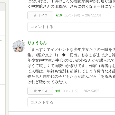
はないけど、子供のころの感覚が爽やかに通り過
く中村航さんの印象が、さらに強くなる一冊にな
ナイス
★10
コメント(
0
)
2024/11/08
に
りょうちん
「まっすぐでイノセントな少年少女たちの一瞬を
集」 (紹介文より) ◆「初出」もさまざまで少
年少女(中学生が中心)の淡い恋心なんかが綴られ
ぱくて眩しくて面映いかぎりです。作家（著者は
て人種は、年齢も性別も超越してしまう稀有な才
物たちと同年代の子どもたちが読んだら「あるあ
けれど確かめてみたい。
川
ナイス
★6
コメント(
0
)
2024/03/02
〕