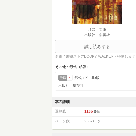
形式：文庫
出版社：集英社
試し読みする
※電子書籍ストアBOOK☆WALKERへ移動します
その他の形式（β版）
形式：Kindle版
登録
4
出版社：集英社
本の詳細
登録数
1106
登録
ページ数
288
ページ