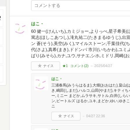
はこ・
60 健一(けんいち),カミジョー,よりっぺ,星子希美
篤志(ほしこあつし),滝丸祐二(たきまるゆうじ),出淵
ン 蒼(そう),美空(みく),マイルストーン,千葉佳代(
代(さよ),真希(まき),ドドンパ 市川(いちかわ),ユ
ばり(みそら),カナ,ユウ,サナエ,シホ,ミドリ,岡崎(お
ナイス
★1
コメント(
2
)
2025/04/27
はこ・
三浦春馬(みうらはるま),大畑(おおはた),畠山(
き,嶋田(しまだ),ハルコ,山田(やまだ),キティ
ー,ミニー まどか,ムラサキ,サトル,白井(しらい
ン,ビートルズ はるか,ユキ,まどか,ゆい,ゆきこ
ニ
ナイス
04/27 22:36