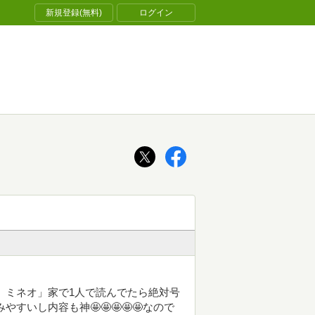
新規登録(無料)
ログイン
、ミネオ」家で1人で読んでたら絶対号
いし内容も神🤩🤩🤩🤩🤩なので