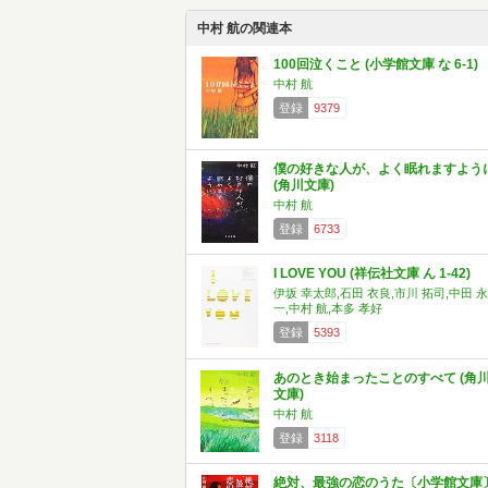
中村 航の関連本
100回泣くこと (小学館文庫 な 6-1)
中村 航
登録
9379
僕の好きな人が、よく眠れますよう
(角川文庫)
中村 航
登録
6733
I LOVE YOU (祥伝社文庫 ん 1-42)
伊坂 幸太郎,石田 衣良,市川 拓司,中田 永
一,中村 航,本多 孝好
登録
5393
あのとき始まったことのすべて (角
文庫)
中村 航
登録
3118
絶対、最強の恋のうた〔小学館文庫