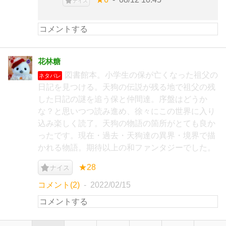
ナイス
花林糖
図書館本。小学生の保が亡くなった祖父の
ネタバレ
日記を見つける。天狗の伝説が残る地で祖父の残
した日記の謎を追う保と仲間達。序盤はどうか
な？と思いつつ読み進め、徐々にこの世界に入り
込み楽しく読了。天狗の物語の箇所がとても良か
ったです。現在・過去・天狗達の異界・境界で描
かれる物語。期待以上の和ファンタジーでした。
★28
ナイス
コメント(2)
2022/02/15