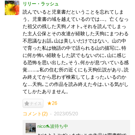
リリー・ラッシュ
読んでいると児童書だということを忘れてしま
う。児童書の域を越えているのでは…。亡くなっ
た祖父の残した天狗ノオト｡それを読んでしまっ
た主人公保とその友達が経験した天狗にまつわる
不思議なお話｡山は美しいだけではない。山の中
で育った私は物語の中で語られる山の描写に､特
に何か怖い経験をした訳でもないのに､山に感じ
る恐怖を思い出した｡そう､何かが息づいている感
覚……｡私の住む所の近くにも天狗伝説があり､読
み終えてから思わず検索してしまった｡いるのか
な…天狗｡この作品を読み終えた今は､いる気がし
てしかたありません。
★26
ナイス
コメント(2)
2023/05/20
nico🐬波待ち中