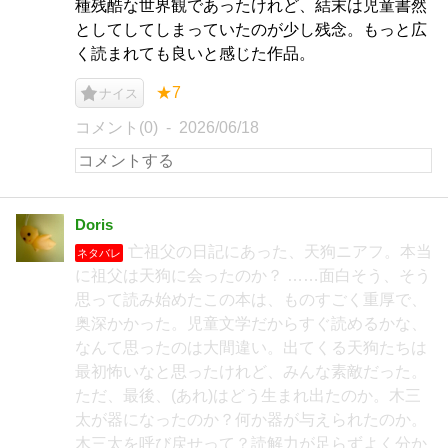
種残酷な世界観であったけれど、結末は児童書然
としてしてしまっていたのが少し残念。もっと広
く読まれても良いと感じた作品。
★7
ナイス
コメント(0)
2026/06/18
Doris
亡祖父の日記にあった、天狗ニアフ。本当
ネタバレ
に祖父は天狗に会ったのか？ ……面白そう、そう
思って読み始めたこの本は、ものすごく重厚で、
奥深かかった。児童文学だからすぐ読めるかな、
なんて思ったのは大間違い。出てくる天狗たちは
最初怖いなと思ったけれど、みんな素敵だった。
ただ、最後、(あれ)はどう生まれ出たのか。木三
太が器になったのか？何か器が与えられたのか。
木三太を呼び戻せって？読解力が足らずよく分か