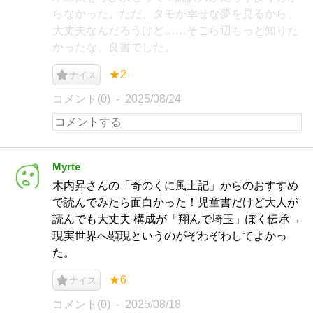
らなかった。ただ、タモが幸せな夢を見るから、
大丈夫なんだろうけど……そこら辺もっと知りた
かったな。良書でした。
★2
ナイス
コメント(0)
2025/08/24
Myrte
木内昇さんの「奇のくに風土記」からのおすすめ
で読んでみたら面白かった！児童書だけど大人が
読んでも大丈夫 構成が「翔んで埼玉」ぽく伝承→
現実世界へ顕現というのがぞわぞわしてよかっ
た。
★6
ナイス
コメント(0)
2025/08/18