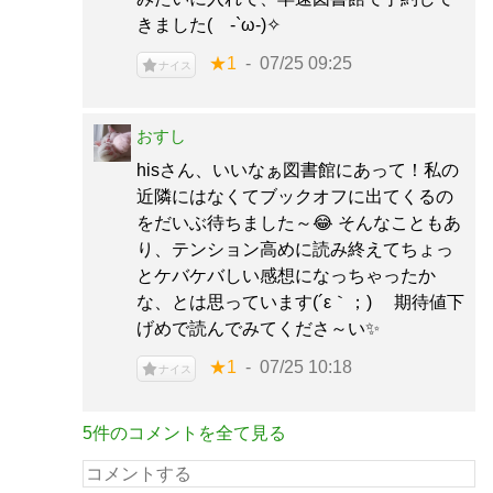
きました( -`ω-)✧
★1
07/25 09:25
ナイス
おすし
hisさん、いいなぁ図書館にあって！私の
近隣にはなくてブックオフに出てくるの
をだいぶ待ちました～😂 そんなこともあ
り、テンション高めに読み終えてちょっ
とケバケバしい感想になっちゃったか
な、とは思っています(´ε｀；)ゞ 期待値下
げめで読んでみてくださ～い✨
★1
07/25 10:18
ナイス
5件のコメントを全て見る