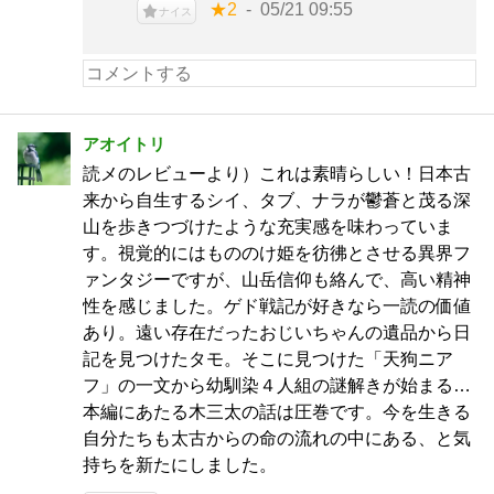
★2
05/21 09:55
ナイス
アオイトリ
読メのレビューより）これは素晴らしい！日本古
来から自生するシイ、タブ、ナラが鬱蒼と茂る深
山を歩きつづけたような充実感を味わっていま
す。視覚的にはもののけ姫を彷彿とさせる異界フ
ァンタジーですが、山岳信仰も絡んで、高い精神
性を感じました。ゲド戦記が好きなら一読の価値
あり。遠い存在だったおじいちゃんの遺品から日
記を見つけたタモ。そこに見つけた「天狗ニア
フ」の一文から幼馴染４人組の謎解きが始まる…
本編にあたる木三太の話は圧巻です。今を生きる
自分たちも太古からの命の流れの中にある、と気
持ちを新たにしました。