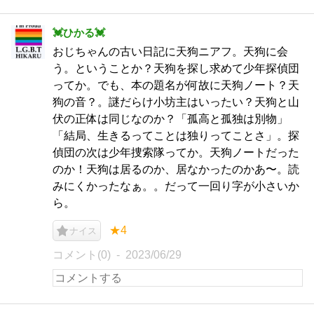
︎💓ひかる💓
おじちゃんの古い日記に天狗ニアフ。天狗に会
う。ということか？天狗を探し求めて少年探偵団
ってか。でも、本の題名が何故に天狗ノート？天
狗の音？。謎だらけ小坊主はいったい？天狗と山
伏の正体は同じなのか？「孤高と孤独は別物」
「結局、生きるってことは独りってことさ」。探
偵団の次は少年捜索隊ってか。天狗ノートだった
のか！天狗は居るのか、居なかったのかあ〜。読
みにくかったなぁ。。だって一回り字が小さいか
ら。
★4
ナイス
コメント(0)
2023/06/29