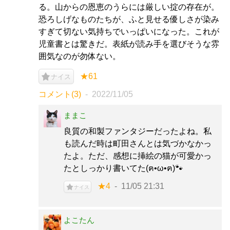
る。山からの恩恵のうらには厳しい掟の存在が。
恐ろしげなものたちが、ふと見せる優しさが染み
すぎて切ない気持ちでいっぱいになった。これが
児童書とは驚きだ。表紙が読み手を選びそうな雰
囲気なのが勿体ない。
★61
ナイス
コメント(3)
2022/11/05
ままこ
良質の和製ファンタジーだったよね。私
も読んだ時は町田さんとは気づかなかっ
たよ。ただ、感想に挿絵の猫が可愛かっ
たとしっかり書いてた(ฅ•ω•ฅ)🐾
★4
11/05 21:31
ナイス
よこたん