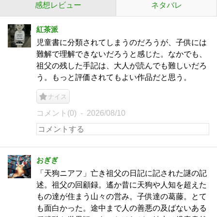
感想レビュー
ネタバレ
紅茶派
児童書に分類されてしまうのだろうが、子供には
難解で理解できないだろうと感じた。なかでも、
祖父の残した手記は、大人が読んでも難しいだろ
う。もっと評価されてもよい作品だと思う。
ナイス
コメント(0)
2026/08/10
おぎぎ
「天狗ニアフ」亡き祖父の日記に記された謎の記
述。祖父の回顧録。遙か昔に天狗や人知を超えた
もの達が住まう山々の営み。子供達の葛藤。とて
も面白かった。途中まで人の善悪の及ばないある