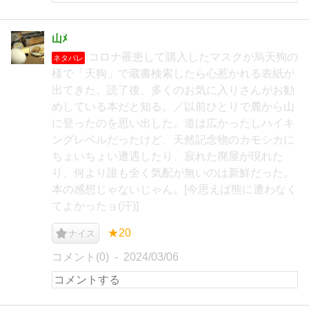
山ﾒ
コロナ罹患して購入したマスクが烏天狗の
ネタバレ
様で「天狗」で蔵書検索したら心惹かれる表紙が
出てきた。読了後、多くのお気に入りさんがお勧
めしている本だと知る。／以前ひとりで麓から山
に登ったのを思い出した。道は広かったしハイキ
ングレベルだったけど、天然記念物のカモシカに
ちょいちょい遭遇したり、寂れた廃屋が現れた
り、何より誰も全く気配が無いのは新鮮だった。
本の感想じゃないじゃん。[今思えば熊に遭わなく
てよかったョ(汗)]
★20
ナイス
コメント(0)
2024/03/06