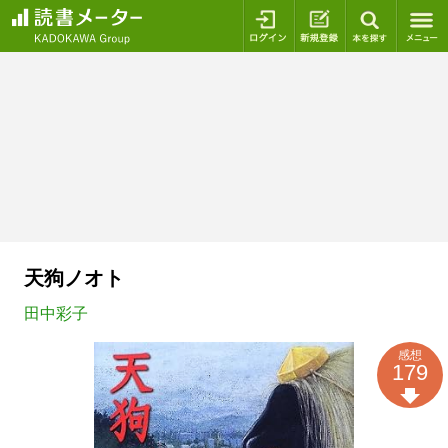
ログイン
新規登録
本を探
天狗ノオト
田中彩子
感想
179