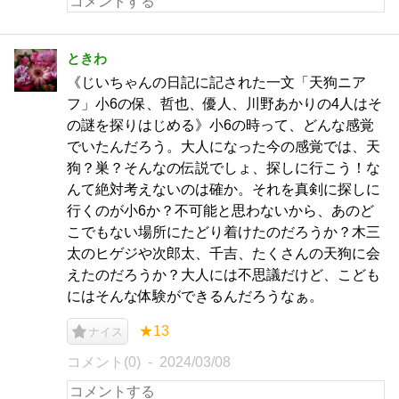
ときわ
《じいちゃんの日記に記された一文「天狗ニア
フ」小6の保、哲也、優人、川野あかりの4人はそ
の謎を探りはじめる》小6の時って、どんな感覚
でいたんだろう。大人になった今の感覚では、天
狗？巣？そんなの伝説でしょ、探しに行こう！な
んて絶対考えないのは確か。それを真剣に探しに
行くのが小6か？不可能と思わないから、あのど
こでもない場所にたどり着けたのだろうか？木三
太のヒゲジや次郎太、千吉、たくさんの天狗に会
えたのだろうか？大人には不思議だけど、こども
にはそんな体験ができるんだろうなぁ。
★13
ナイス
コメント(0)
2024/03/08