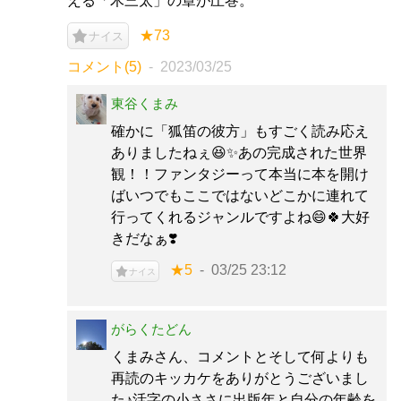
える「木三太」の章が圧巻。
★73
ナイス
コメント(5)
2023/03/25
東谷くまみ
確かに「狐笛の彼方」もすごく読み応え
ありましたねぇ😆✨あの完成された世界
観！！ファンタジーって本当に本を開け
ばいつでもここではないどこかに連れて
行ってくれるジャンルですよね😄🍀大好
きだなぁ❣️
★5
03/25 23:12
ナイス
がらくたどん
くまみさん、コメントとそして何よりも
再読のキッカケをありがとうございまし
た♪活字の小ささに出版年と自分の年齢を