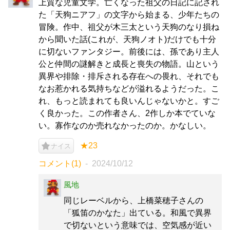
上質な児童文学。亡くなった祖父の日記に記され
た「天狗ニアフ」の文字から始まる、少年たちの
冒険。作中、祖父が木三太という天狗のなり損ね
から聞いた話(これが、天狗ノオト)だけでも十分
に切ないファンタジー。前後には、孫であり主人
公と仲間の謎解きと成長と喪失の物語。山という
異界や排除・排斥される存在への畏れ、それでも
なお惹かれる気持ちなどが溢れるようだった。こ
れ、もっと読まれても良いんじゃないかと。すご
く良かった。この作者さん、2作しか本でていな
い。寡作なのか売れなかったのか。かなしい。
★23
ナイス
コメント(1)
2024/10/12
風地
同じレーベルから、上橋菜穂子さんの
「狐笛のかなた」出ている。和風で異界
で切ないという意味では、空気感が近い