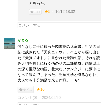
と思った。
★5
10/12 18:32
ナイス
かまる
何となしに手に取った図書館の児童書。祖父の日
記に残された『天狗ニアウ』、そこから探し出し
た『天狗ノオト』に書かれた天狗の話、それを読
み天狗を探しに行く孫の話の二部構成。想像以上
の深く重厚な物語、壮大なファンタジーに夢中に
なって読んでしまった。児童文学と侮るなかれ、
大人でも十分満足で来る作品。 ★4
★10
ナイス
コメント(0)
2024/05/20