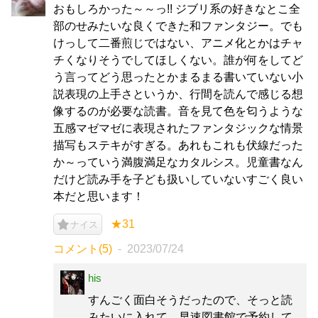
おもしろかった～～っ!! ジブリ系の好きなとこ全
部のせみたいな良くできた和ファンタジー。でも
けっして二番煎じではない、アニメ化とかはチャ
チくなりそうでしてほしくない。誰が何をしてど
う言ってどう思ったとかまるまる書いていない小
説表現の上手さというか、行間を読んで感じる想
像するのが必要な読書。音を見て色を匂うような
五感マゼマゼに表現されたファンタジックな情景
描写もステキがすぎる。あれもこれも伏線だった
か～っていう満腹満足なカタルシス。児童書なん
だけど読み手を子ども扱いしていないすごく良い
本だと思います！
★31
ナイス
コメント(5)
2023/07/24
his
すんごく面白そうだったので、そっと読
みたいに入れて、早速図書館で予約して