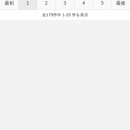
最初
1
2
3
4
5
最後
全179件中 1-20 件を表示
感想レビュー
ネタバレ
あなたも読書メーターに登録して感想を投稿して