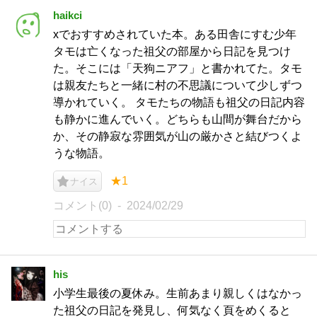
haikci
xでおすすめされていた本。ある田舎にすむ少年
タモは亡くなった祖父の部屋から日記を見つけ
た。そこには「天狗ニアフ」と書かれてた。タモ
は親友たちと一緒に村の不思議について少しずつ
導かれていく。 タモたちの物語も祖父の日記内容
も静かに進んでいく。どちらも山間が舞台だから
か、その静寂な雰囲気が山の厳かさと結びつくよ
うな物語。
★1
ナイス
コメント(0)
2024/02/29
his
小学生最後の夏休み。生前あまり親しくはなかっ
た祖父の日記を発見し、何気なく頁をめくると