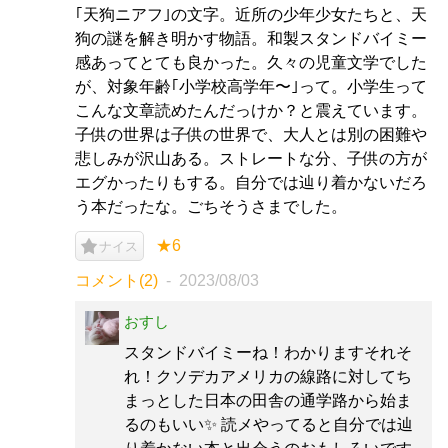
｢天狗ニアフ｣の文字。近所の少年少女たちと、天
狗の謎を解き明かす物語。和製スタンドバイミー
感あってとても良かった。久々の児童文学でした
が、対象年齢｢小学校高学年〜｣って。小学生って
こんな文章読めたんだっけか？と震えています。
子供の世界は子供の世界で、大人とは別の困難や
悲しみが沢山ある。ストレートな分、子供の方が
エグかったりもする。自分では辿り着かないだろ
う本だったな。ごちそうさまでした。
★6
ナイス
コメント(2)
2023/08/03
おすし
スタンドバイミーね！わかりますそれそ
れ！クソデカアメリカの線路に対してち
まっとした日本の田舎の通学路から始ま
るのもいい✨ 読メやってると自分では辿