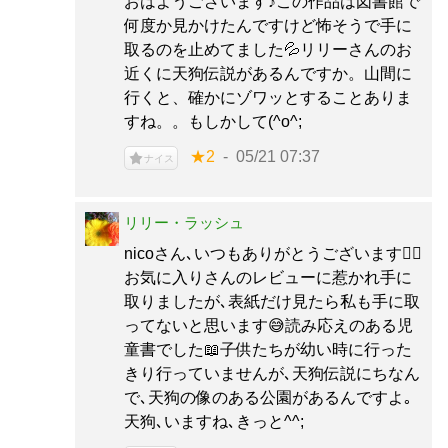
おはようございます♪この作品は図書館で
何度か見かけたんですけど怖そうで手に
取るのを止めてました💦リリーさんのお
近くに天狗伝説があるんですか。山間に
行くと、確かにゾワッとすることありま
すね。。もしかして(^o^;
★2
05/21 07:37
ナイス
リリー・ラッシュ
nicoさん､いつもありがとうございます🙇‍♀️
お気に入りさんのレビューに惹かれ手に
取りましたが､表紙だけ見たら私も手に取
ってないと思います😅読み応えのある児
童書でした📖子供たちが幼い時に行った
きり行っていませんが､天狗伝説にちなん
で､天狗の像のある公園があるんですよ｡
天狗､いますね､きっと^^;