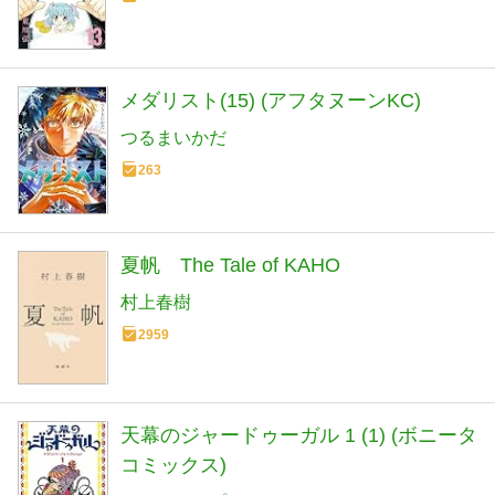
メダリスト(15) (アフタヌーンKC)
つるまいかだ
263
夏帆 The Tale of KAHO
村上春樹
2959
天幕のジャードゥーガル 1 (1) (ボニータ
コミックス)