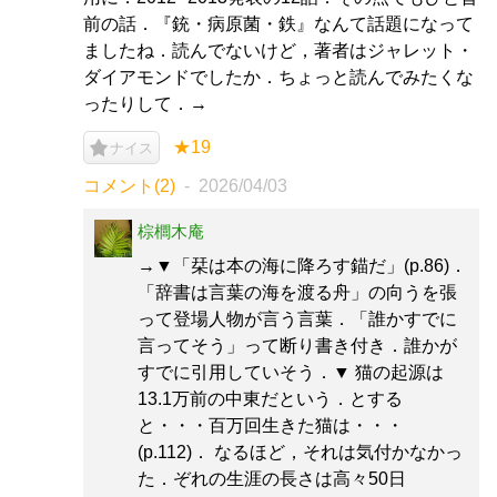
前の話．『銃・病原菌・鉄』なんて話題になって
ましたね．読んでないけど，著者はジャレット・
ダイアモンドでしたか．ちょっと読んでみたくな
ったりして．→
★19
ナイス
コメント(2)
2026/04/03
棕櫚木庵
→▼「栞は本の海に降ろす錨だ」(p.86)．
「辞書は言葉の海を渡る舟」の向うを張
って登場人物が言う言葉．「誰かすでに
言ってそう」って断り書き付き．誰かが
すでに引用していそう．▼ 猫の起源は
13.1万前の中東だという．とする
と・・・百万回生きた猫は・・・
(p.112)． なるほど，それは気付かなかっ
た．ぞれの生涯の長さは高々50日