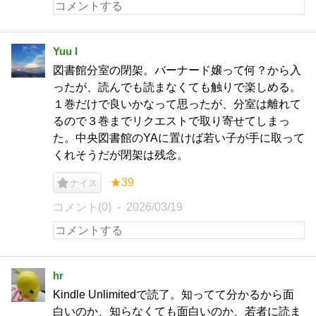
Yuu I
図書館分室の閉架。バーナード嬢って何？から入
ったが、読んでも読まなくても触りで楽しめる。
１巻だけで良いかなって思ったが、分室は離れて
るので３巻までリクエストで取り寄せてしまっ
た。中央図書館のYAに置けば若い子が手に取って
くれそうだが閉架は残念。
★39
ナイス
コメント(0)
2026/03/19
hr
Kindle Unlimitedで読了。知ってて分かるから面
白いのか、知らなくても面白いのか、若者に読ま