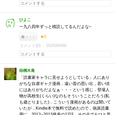
ひよこ
一九八四年ずっと積読してるんだよな~
★6
ナイス
コメント(0)
2026/04/06
棕櫚木庵
「読書家キャラに見せようとしている」人にあり
がちな自虐ギャク漫画．遠い昔の思い出，若い頃
にはありがちだよなぁ・・・という感じ．登場人
物が高校生(くらい)なのもそういうことだろう(私
も歳とりました)．こういう漫画があるのは聞いて
いたが，Kindle本で無料で読めたので，病床読書
用に．2012--2013発表の12話．その点でもひと昔