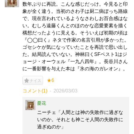
数年ぶりに再読。こんな感じだっけ。今見ると印
象が全く違う。当初のさわ子は厨二病ぼっち路線
で、現在言われているようなさわしお百合感はな
い。むしろ遠藤くんとのほのかな恋愛要素を描く
構想だったように見える。そういえば初期の頃は
『◯◯曰く』ネタで作家の名言引用が多かった。
ゴセシケが気になっていたことを再読で思い出し
た。結局読んでいない。神林曰くSFベスト1はジ
ョージ・オーウェル『一九八四年』。長谷川さん
に一番影響を与えた本は『氷の海のガレオン』。
★6
ナイス
コメント(1)
2026/03/03
憂花
ニーチェ「人間とは神の失敗作に過ぎな
いのか。それとも神こそ人間の失敗作に
過ぎぬのか」