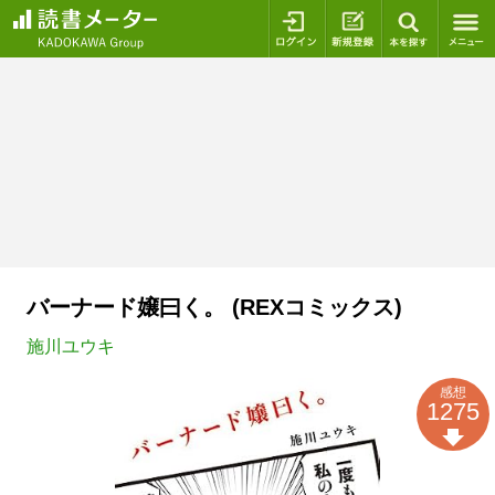
ログイン
新規登録
本を探
バーナード嬢曰く。 (REXコミックス)
施川ユウキ
感想
1275