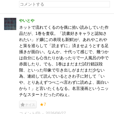
やいとや
ネットで流れてくるのを偶に拾い読みしていた作
品だが、1巻を査収。「読書好きキャラと認知さ
れたい」ド嬢(この表現も新鮮)が、あれやこれや
と策を巡らして「読まずに」済ませようとする足
掻きが面白い。なんか、十代って感じで、幾つか
は自分にも心当たりがあったりで一人風呂の中で
赤面したり。でも、1巻はまだまだ試行錯誤段
階、といった印象で引き出しがまだまだ少ない
為、連続して読んでいるとさわ子に対して「い
や、とりあえずつべこべ言わずに読めよ、面白い
から！」と言いたくもなる。名言漫画というニッ
チなスタートだったのねぇ。
★7
ナイス
コメント(0)
2026/06/27