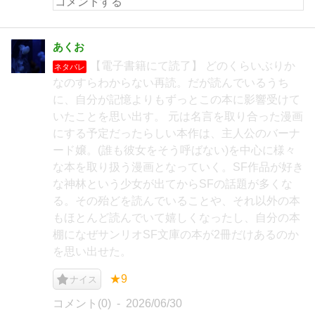
あくお
【電子書籍にて読了】 どのくらいぶりか
ネタバレ
なのすらわからない再読。だが読んでいるうち
に、自分が記憶よりもずっとこの本に影響受けて
いたことを思い出す。 元は名言を取り合った漫画
にする予定だったらしい本作は、主人公のバーナ
ード嬢。(誰も彼女をそう呼ばない)を中心に様々
な本を取り扱う漫画となっていく。SF作品が好き
な神林という少女が出てからSFの話題が多くな
る。その殆どを読んでいることや、それ以外の本
もほとんど読んでいて嬉しくなったし、自分の本
棚になぜサンリオSF文庫の本が2冊だけあるのか
を思い出せた。
★9
ナイス
コメント(0)
2026/06/30