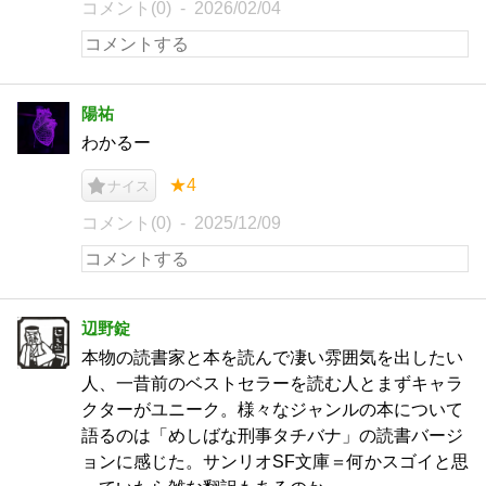
コメント(0)
2026/02/04
陽祐
わかるー
★4
ナイス
コメント(0)
2025/12/09
辺野錠
本物の読書家と本を読んで凄い雰囲気を出したい
人、一昔前のベストセラーを読む人とまずキャラ
クターがユニーク。様々なジャンルの本について
語るのは「めしばな刑事タチバナ」の読書バージ
ョンに感じた。サンリオSF文庫＝何かスゴイと思