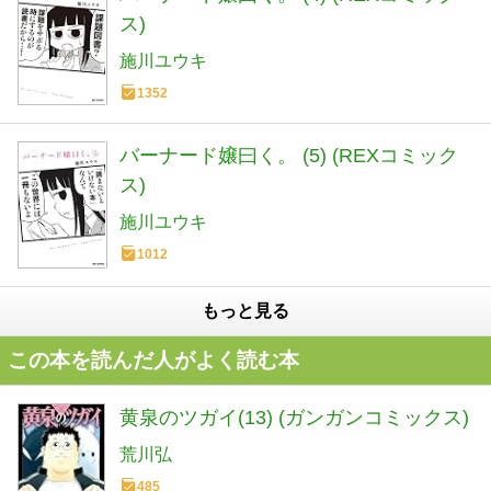
ス)
施川ユウキ
1352
バーナード嬢曰く。 (5) (REXコミック
ス)
施川ユウキ
1012
もっと見る
この本を読んだ人がよく読む本
黄泉のツガイ(13) (ガンガンコミックス)
荒川弘
485