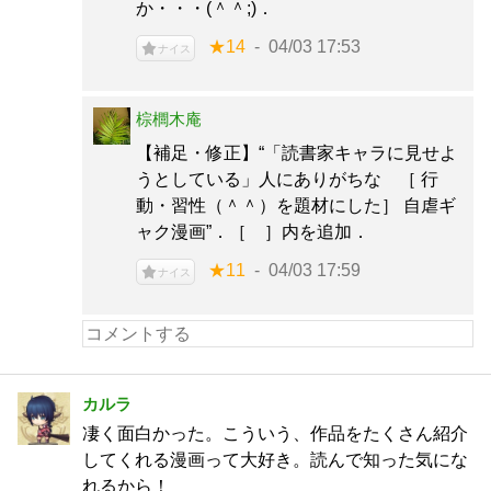
か・・・(＾＾;)．
★14
04/03 17:53
ナイス
棕櫚木庵
【補足・修正】“「読書家キャラに見せよ
うとしている」人にありがちな ［ 行
動・習性（＾＾）を題材にした］ 自虐ギ
ャク漫画”．［ ］内を追加．
★11
04/03 17:59
ナイス
カルラ
凄く面白かった。こういう、作品をたくさん紹介
してくれる漫画って大好き。読んで知った気にな
れるから！