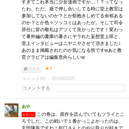
すぎてこれ本当に少女漫画ですか…！？ってなっ
たわ。ただ、盾で押し合いしてる時に堂上教官は
参加してないのか？とか郁抱きしめてる余裕ある
のか？とか色々ツッコミはあったが。そして司令
辞任に皆の敬礼はアツくて良かったです！変わっ
て番外編の書庫の暑さにヤラれた妄想堂上班と、
堂上インタビューはニヤニヤさせて頂きました♪
あのまま掲載されたのか気になる所ですwあと教
官グラビアは編集意向らしいw
★4
ナイス
コメント(0)
2016/05/15
あや
この巻は、原作を読んでいてもツライとこ
ネタバレ
ろでした。この戦いで１番かっこよかったのは、
玄田隊長ですね！折口さんとのやり取りが好きで