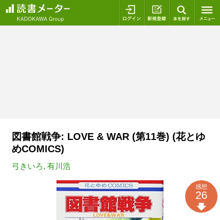
ログイン
新規登録
本を探
図書館戦争: LOVE & WAR (第11巻) (花とゆ
めCOMICS)
弓きいろ
,
有川浩
感想
26