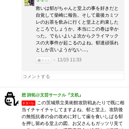
救いは郁がちゃんと堂上の事を好きだと
自覚して柴崎に報告。そして最後カミツ
レのお茶を飲みに行くと堂上と約束した
ところでしょうか。本当にこの巻は辛か
った。でもいよいよ次からクライマック
スの大事件が起こるのよね。郁達頑張れ
としか言いようがない…。
11/15 11:33
ナイス
想 詩拓@文芸サークル『文机』
この茨城県立美術館攻防戦あたりで既に相
ネタバレ
当イチャイチャしてますよね、郁と堂上。攻防後
の無抵抗者の会の攻めに対して歯を食いしばる郁
を押し留める堂上の図、お父さんもガッツリ見て