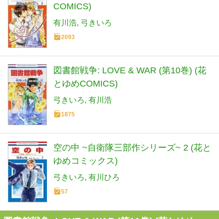
COMICS)
有川浩
弓きいろ
2093
図書館戦争: LOVE & WAR (第10巻) (花
とゆめCOMICS)
弓きいろ
有川浩
1875
空の中 ~自衛隊三部作シリーズ~ 2 (花と
ゆめコミックス)
弓きいろ
有川ひろ
57