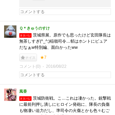
Ｑ＊きゅうのすけ
茨城県展。原作でも思ったけど玄田隊長は
ネタバレ
無茶しすぎ(^_^;)稲嶺司令…郁はホントにピュア
だなぁw特別編、面白かったww
★7
ナイス
コメント(0)
2016/08/22
風香
茨城防衛戦。こ…これは凄かった。銃撃戦
ネタバレ
に最前列押し潰しにヒロイン発砲に、隊長の負傷
も物凄い迫力だし、準司令の火傷とかも色々むご