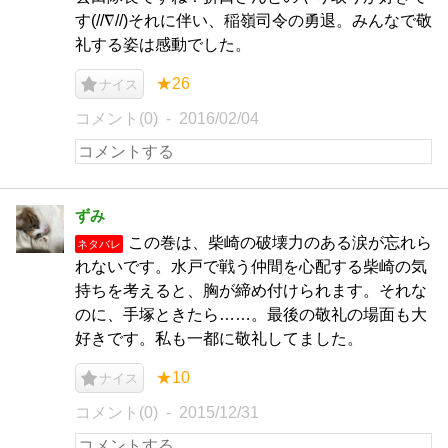
す(//∇//)それに伴い、稲嶺司令の勇退。みんなで敬
礼する姿は感動でした。
★26
ナイス
コメント(0)
2016/02/04
ずみ
この巻は、柴崎の破壊力のある涙が忘れら
ネタバレ
れないです。水戸で戦う仲間を心配する柴崎の気
持ちを考えると、胸が締め付けられます。それな
のに、手塚ときたら……。最後の敬礼の場面も大
好きです。私も一都に敬礼してました。
★10
ナイス
コメント(0)
2015/12/31