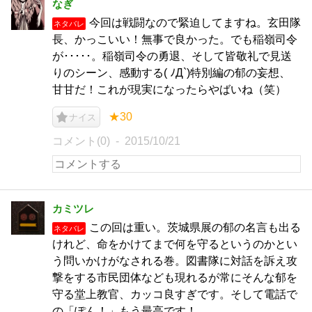
なぎ
今回は戦闘なので緊迫してますね。玄田隊
ネタバレ
長、かっこいい！無事で良かった。でも稲嶺司令
が･････。稲嶺司令の勇退、そして皆敬礼で見送
りのシーン、感動する( ﾉД`)特別編の郁の妄想、
甘甘だ！これが現実になったらやばいね（笑）
★30
ナイス
コメント(0)
2015/10/21
カミツレ
この回は重い。茨城県展の郁の名言も出る
ネタバレ
けれど、命をかけてまで何を守るというのかとい
う問いかけがなされる巻。図書隊に対話を訴え攻
撃をする市民団体なども現れるが常にそんな郁を
守る堂上教官、カッコ良すぎです。そして電話で
の「ぽん！」もう最高です！