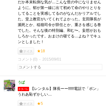
だか本末転倒な気が…こんな世の中になりません
ように。郁が第一線に出て初めて命のやりとりを
してることを実感してるのがなんだかリアルでし
た。堂上教官がいてくれてよかった。玄田隊長が
瀕死とか、稲嶺司令が辞任とか、重さを感じる巻
でした。そんな後の特別編、和む〜。妄想がおも
しろかったです。おまけの寝てる…よね？でキュ
ンとしました！
★18
ナイス
コメント(0)
2015/09/01
うぱ
【レンタル】隊長ーー!!!!!!電話で「ポン」
ネタバレ
うわあ恥ずかしい…
★5
ナイス