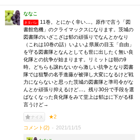
ななこ
11巻。とにかく辛い…。原作で言う「図
ネタバレ
書館危機」のクライマックスになります。茨城の
図書隊のいざこざは郁の頑張りでなんとかなり
（これは10巻の話）いよいよ県展の目玉「自由」
を守る図書隊となんとしても世に出したく無い良
化隊との抗争が始まります。リミットは朝の9
時。どちらも譲れないから激しい抗争となり図書
隊では狙撃の名手進藤が被弾し大変になるけど戦
力にならないと思った茨城の図書隊と準司令がな
んとか頑張り抑えるけど…。残り30分で手段を選
ばなくなった良化隊をみて堂上は郁はに下がる様
言うけど→
★2
ナイス
コメント(2)
2021/11/15