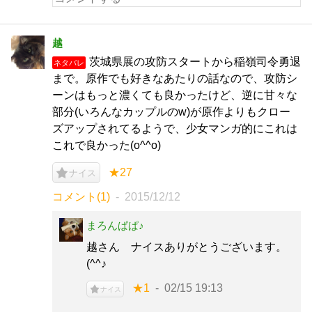
越
茨城県展の攻防スタートから稲嶺司令勇退
ネタバレ
まで。原作でも好きなあたりの話なので、攻防シ
ーンはもっと濃くても良かったけど、逆に甘々な
部分(いろんなカップルのw)が原作よりもクロー
ズアップされてるようで、少女マンガ的にこれは
これで良かった(o^^o)
★27
ナイス
コメント(1)
2015/12/12
まろんぱぱ♪
越さん ナイスありがとうございます。
(^^♪
★1
02/15 19:13
ナイス