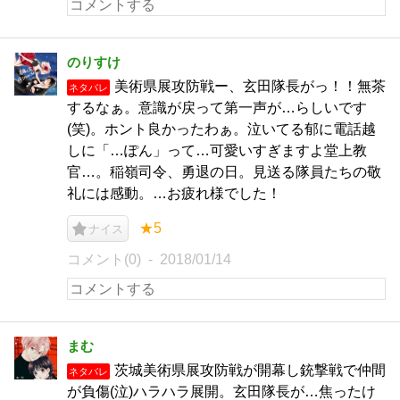
のりすけ
美術県展攻防戦ー、玄田隊長がっ！！無茶
ネタバレ
するなぁ。意識が戻って第一声が…らしいです
(笑)。ホント良かったわぁ。泣いてる郁に電話越
しに「…ぽん」って…可愛いすぎますよ堂上教
官…。稲嶺司令、勇退の日。見送る隊員たちの敬
礼には感動。…お疲れ様でした！
★5
ナイス
コメント(0)
2018/01/14
まむ
茨城美術県展攻防戦が開幕し銃撃戦で仲間
ネタバレ
が負傷(泣)ハラハラ展開。玄田隊長が…焦ったけ