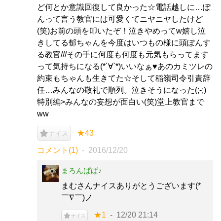
ど何とか意識回復して良かった☆電話越しに…ぽ
んって言う教官には可愛くてニヤニヤしたけど
(笑)お前の頭を叩いたぞ！泣きやめってw嬉し泣
きしてる郁ちゃんを今度はいつもの様に頭ぽんす
る教官///その手に何度も何度も元気もらってます
って気持ちになる(*´∀`*)いいなぁ♥あのカミツレの
約束もちゃんも生きてた☆そして稲嶺司令引責辞
任…みんなの敬礼で順列。泣きそうになった(;-;)
特別編>みんなの妄想が面白い(笑)堂上教官まで
ww
★43
ナイス
コメント(1)
2016/12/20
まろんぱぱ♪
まむさんナイスありがとうございます(*
￣∇￣)ノ
★1
12/20 21:14
ナイス