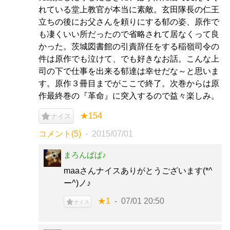
れている堂上教官が本当に素敵。玄田隊長の仁王
立ちの後にお父さんを頼りにする郁の姿、原作で
も凄くいい所だったので省略されて居なくって良
かった。茨城図書館の引責辞任をする稲嶺司令の
件は原作でも泣けて、でも好きなお話。こんな上
司の下で仕事を出来る郁達は幸せだな～と思いま
す。原作３冊目までがここで終了。次巻からは原
作最終巻の『革命』に突入するので益々楽しみ。
★154
ナイス
コメント(5)
2015/07/01
まろんぱぱ♪
maaさんナイスありがとうございます(*^
ー^)ノ♪
★1
07/01 20:50
ナイス