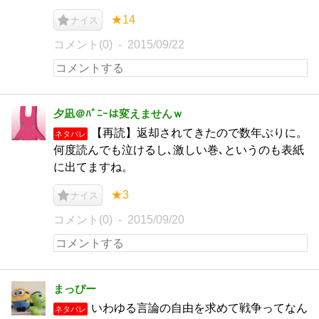
★14
ナイス
コメント(0)
2015/09/22
夕凪＠ﾊﾞﾆｰは変えませんｗ
【再読】返却されてきたので数年ぶりに。
ネタバレ
何度読んでも泣けるし､激しい巻､というのも表紙
に出てますね。
★3
ナイス
コメント(0)
2015/09/20
まっぴー
いわゆる言論の自由を求めて戦争ってなん
ネタバレ