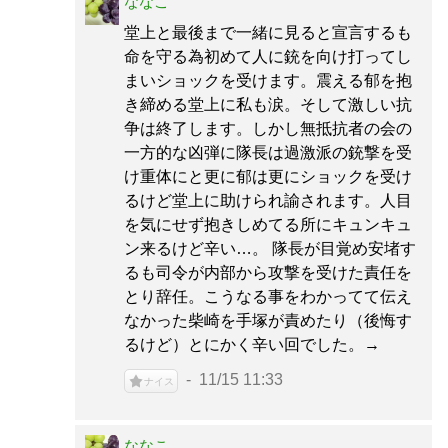
ななこ
堂上と最後まで一緒に見ると宣言するも
命を守る為初めて人に銃を向け打ってし
まいショックを受けます。震える郁を抱
き締める堂上に私も涙。そして激しい抗
争は終了します。しかし無抵抗者の会の
一方的な凶弾に隊長は過激派の銃撃を受
け重体にと更に郁は更にショックを受け
るけど堂上に助けられ諭されます。人目
を気にせず抱きしめてる所にキュンキュ
ン来るけど辛い…。 隊長が目覚め安堵す
るも司令が内部から攻撃を受けた責任を
とり辞任。こうなる事をわかってて伝え
なかった柴崎を手塚が責めたり（後悔す
るけど）とにかく辛い回でした。→
11/15 11:33
ナイス
ななこ