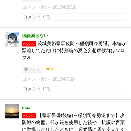
コメント(0)
2015/08/11
積読減らない
茨城美術県展攻防～稲嶺司令勇退。本編が
ネタバレ
緊迫してただけに特別編の夏色妄想症候群はワロ
タw
★5
ナイス
コメント(0)
2015/07/24
maa
【県展警備(後編)～稲嶺司令勇退まで】攻
ネタバレ
防戦の終盤。郁が銃を使用した後や、抗議の言葉
に動揺したりしたときに、必ず隣に居て支えてく