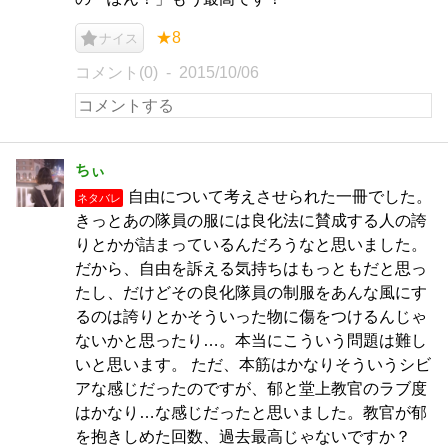
★8
ナイス
コメント(0)
2015/10/06
ちぃ
自由について考えさせられた一冊でした。
ネタバレ
きっとあの隊員の服には良化法に賛成する人の誇
りとかが詰まっているんだろうなと思いました。
だから、自由を訴える気持ちはもっともだと思っ
たし、だけどその良化隊員の制服をあんな風にす
るのは誇りとかそういった物に傷をつけるんじゃ
ないかと思ったり…。本当にこういう問題は難し
いと思います。 ただ、本筋はかなりそういうシビ
アな感じだったのですが、郁と堂上教官のラブ度
はかなり…な感じだったと思いました。教官が郁
を抱きしめた回数、過去最高じゃないですか？