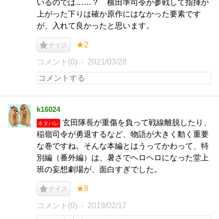
いるのでは……？ 横田準司令が参戦して指揮が
上がった下りは確か原作にはなかった要素です
が、入れて良かったと思います。
★2
ナイス
コメント(0)
2021/03/28
k16024
玄田隊長が重傷を負って戦線離脱したり、
ネタバレ
稲嶺司令が勇退するなど、物語が大きく動く重要
な巻ですね。そんな本編とはうってかわって、特
別編（番外編）は、暑さでヘロヘロになった堂上
班の妄想劇場が、面白すぎでした。
★8
ナイス
コメント(0)
2019/02/17