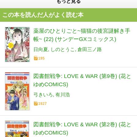
もっと見る
この本を読んだ人がよく読む本
薬屋のひとりごと~猫猫の後宮謎解き手
帳~ (22) (サンデーGXコミックス)
日向夏
しのとうこ
倉田三ノ路
195
図書館戦争: LOVE & WAR (第9巻) (花と
ゆめCOMICS)
弓きいろ
有川浩
1927
図書館戦争: LOVE & WAR (第2巻) (花と
ゆめCOMICS)