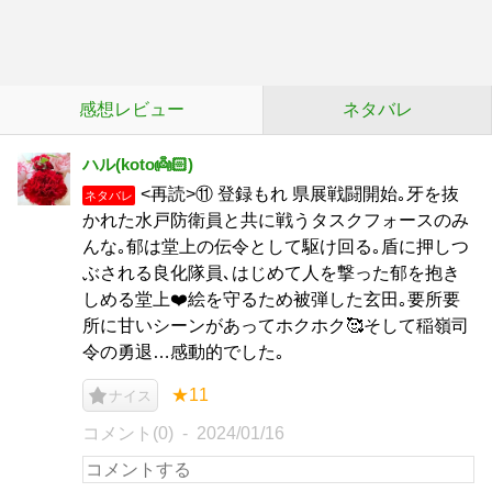
感想レビュー
ネタバレ
ハル(koto👼🏻‎)
<再読>⑪ 登録もれ 県展戦闘開始｡牙を抜
ネタバレ
かれた水戸防衛員と共に戦うタスクフォースのみ
んな｡郁は堂上の伝令として駆け回る｡盾に押しつ
ぶされる良化隊員､はじめて人を撃った郁を抱き
しめる堂上❤️絵を守るため被弾した玄田｡要所要
所に甘いシーンがあってホクホク🥰そして稲嶺司
令の勇退…感動的でした｡
★11
ナイス
コメント(0)
2024/01/16