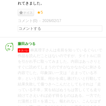
れてきました。
★5
ナイス
コメント(0)
2026/02/17
藤田みつる
林真理子さんは名前を知っているぐらいで
ネタバレ
作品を読んだことはないのですが、タイトルに目
を引かれ手に取ってみました。内容はあっさりと
すぐに読めてしまうのですがなかなか心に刺さる
内容でした。印象深い一文は「止まっている不
幸」という言葉。何かを成し遂げたいと行動して
結果失敗して傷つきへこんだとしてもそれは「走
っている不幸」実を結ばぬうちは苦しくても走り
続けてさえいれば必ず得るものはある。一方でた
だ漫然と日々を過ごし、報われない、こんなはず