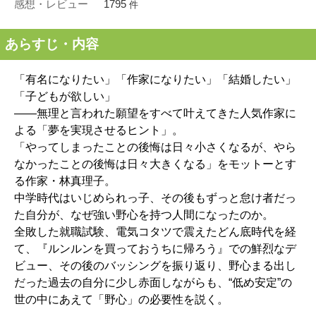
感想・レビュー
1795
件
あらすじ・内容
「有名になりたい」「作家になりたい」「結婚したい」
「子どもが欲しい」
――無理と言われた願望をすべて叶えてきた人気作家に
よる「夢を実現させるヒント」。
「やってしまったことの後悔は日々小さくなるが、やら
なかったことの後悔は日々大きくなる」をモットーとす
る作家・林真理子。
中学時代はいじめられっ子、その後もずっと怠け者だっ
た自分が、なぜ強い野心を持つ人間になったのか。
全敗した就職試験、電気コタツで震えたどん底時代を経
て、『ルンルンを買っておうちに帰ろう』での鮮烈なデ
ビュー、その後のバッシングを振り返り、野心まる出し
だった過去の自分に少し赤面しながらも、“低め安定”の
世の中にあえて「野心」の必要性を説く。