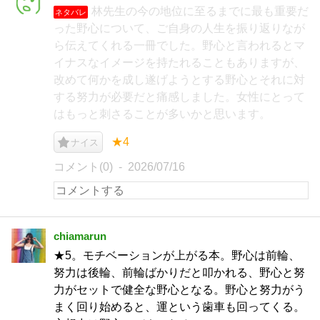
林先生の今の地位に至るまでに最も重要だ
ネタバレ
った野心について、ご自身の人生を振り返りなが
ら伝えてくれる一冊でした。野心と言われるとマ
イナスなイメージを持たれることもありますが、
改めて何かを成し遂げようとする野心とそれに対
する努力が必要だと痛感しました。女性にとって
はもっと刺さることが多いかと思います。
★4
ナイス
コメント(0)
2026/07/16
chiamarun
★5。モチベーションが上がる本。野心は前輪、
努力は後輪、前輪ばかりだと叩かれる、野心と努
力がセットで健全な野心となる。野心と努力がう
まく回り始めると、運という歯車も回ってくる。