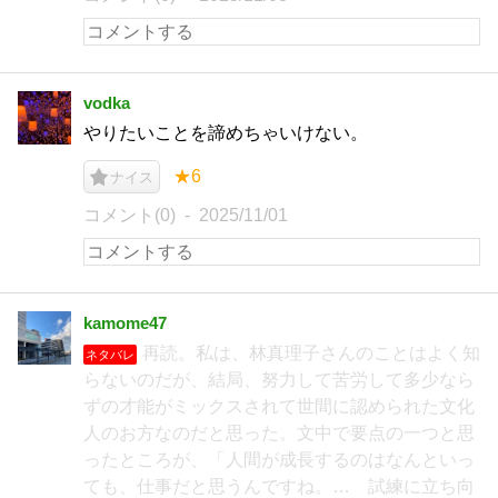
vodka
やりたいことを諦めちゃいけない。
★6
ナイス
コメント(0)
2025/11/01
kamome47
再読。私は、林真理子さんのことはよく知
ネタバレ
らないのだが、結局、努力して苦労して多少なら
ずの才能がミックスされて世間に認められた文化
人のお方なのだと思った。文中で要点の一つと思
ったところが、「人間が成長するのはなんといっ
ても、仕事だと思うんですね。… 試練に立ち向