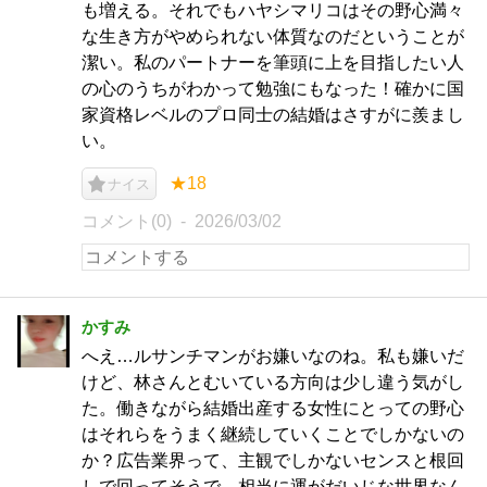
も増える。それでもハヤシマリコはその野心満々
な生き方がやめられない体質なのだということが
潔い。私のパートナーを筆頭に上を目指したい人
の心のうちがわかって勉強にもなった！確かに国
家資格レベルのプロ同士の結婚はさすがに羨まし
い。
★18
ナイス
コメント(0)
2026/03/02
かすみ
へえ…ルサンチマンがお嫌いなのね。私も嫌いだ
けど、林さんとむいている方向は少し違う気がし
た。働きながら結婚出産する女性にとっての野心
はそれらをうまく継続していくことでしかないの
か？広告業界って、主観でしかないセンスと根回
しで回ってそうで、相当に運がだいじな世界なん