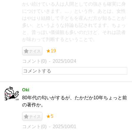
かい続けている人は人間としての強さも確実に身
につけていきます。…」という件。あとは、女性
はやはり結婚して子どもを産んだ方が知ることが
多い、というような持論も記されてます。ちょっ
と、昔っぽい価値観も多いのだけど、それは読者
が味わって判断するということで。
★19
ナイス
コメント(0)
2025/10/24
Oki
80年代の匂いがするが、たかだか10年ちょっと前
の著作か。
★5
ナイス
コメント(0)
2025/10/01