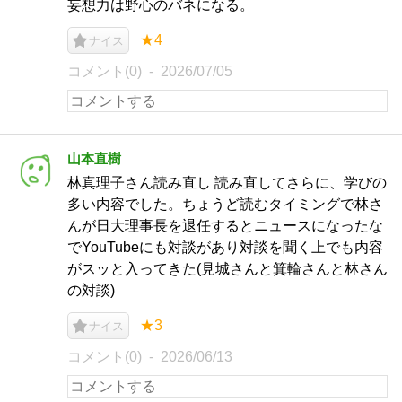
妄想力は野心のバネになる。
★4
ナイス
コメント(0)
2026/07/05
山本直樹
林真理子さん読み直し 読み直してさらに、学びの
多い内容でした。ちょうど読むタイミングで林さ
んが日大理事長を退任するとニュースになったな
でYouTubeにも対談があり対談を聞く上でも内容
がスッと入ってきた(見城さんと箕輪さんと林さん
の対談)
★3
ナイス
コメント(0)
2026/06/13