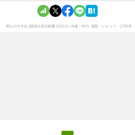
野心のすすめ (講談社現代新書 2201)
の
評価
64
％
感想・レビュー
1795
件