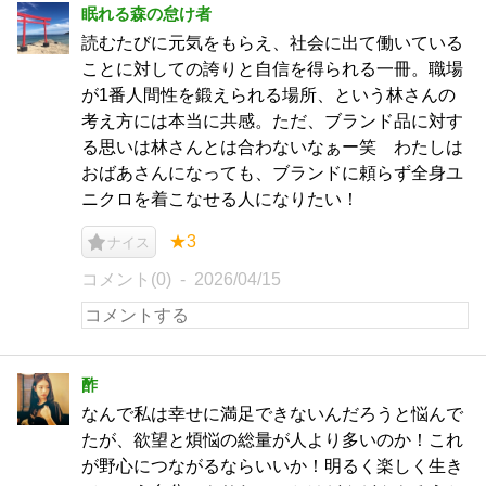
眠れる森の怠け者
読むたびに元気をもらえ、社会に出て働いている
ことに対しての誇りと自信を得られる一冊。職場
が1番人間性を鍛えられる場所、という林さんの
考え方には本当に共感。ただ、ブランド品に対す
る思いは林さんとは合わないなぁー笑 わたしは
おばあさんになっても、ブランドに頼らず全身ユ
ニクロを着こなせる人になりたい！
★3
ナイス
コメント(0)
2026/04/15
酢
なんで私は幸せに満足できないんだろうと悩んで
たが、欲望と煩悩の総量が人より多いのか！これ
が野心につながるならいいか！明るく楽しく生き