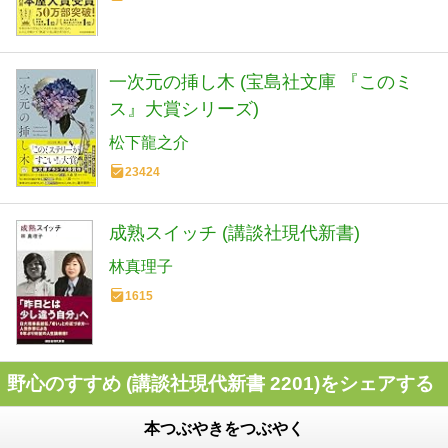
一次元の挿し木 (宝島社文庫 『このミ
ス』大賞シリーズ)
松下龍之介
23424
成熟スイッチ (講談社現代新書)
林真理子
1615
野心のすすめ (講談社現代新書 2201)をシェアする
本つぶやきをつぶやく