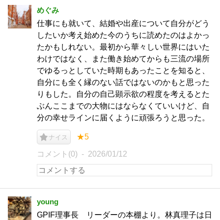
めぐみ
仕事にも就いて、結婚や出産について自分がどう
したいか考え始めた今のうちに読めたのはよかっ
たかもしれない。最初から華々しい世界にはいた
わけではなく、また働き始めてからも三流の場所
でゆるっとしていた時期もあったことを知ると、
自分にも全く縁のない話ではないのかもと思った
りもした。自分の自己顕示欲の程度を考えるとた
ぶんここまでの大物にはならなくていいけど、自
分の幸せラインに届くように頑張ろうと思った。
★5
ナイス
コメント(0)
2026/01/12
young
GPIF理事長 リーダーの本棚より。林真理子は日