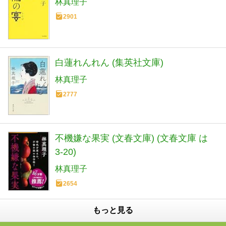
林真理子
2901
白蓮れんれん (集英社文庫)
林真理子
2777
不機嫌な果実 (文春文庫) (文春文庫 は
3-20)
林真理子
2654
もっと見る