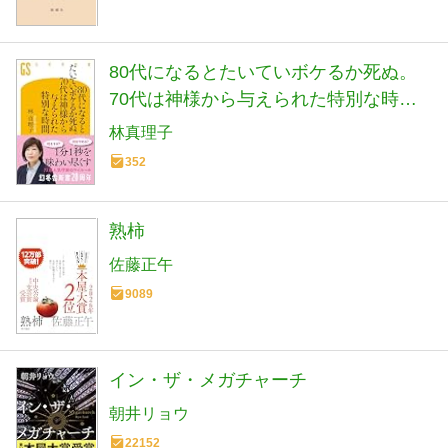
80代になるとたいていボケるか死ぬ。
70代は神様から与えられた特別な時間
(幻冬舎新書 803)
林真理子
352
熟柿
佐藤正午
9089
イン・ザ・メガチャーチ
朝井リョウ
22152