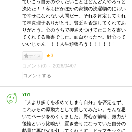
ていこう自分のやりたいことはどんどんやろうと
決めた！！私もぽかぽかの家族の洗濯物のにおい
で幸せになれない人間だー。それを肯定してくれ
て林真理子ありがとう。貧乏を否定してくれてあ
りがとう。心のうちで押さえつけてたことを書い
てくれてる新書でした。面白かった〜。野心って
いいじゃん！！！人生頑張ろう！！！！！！
★3
ナイス
コメント(0)
2026/04/07
YIYI
「人より多くを求めてしまう自分」を否定せず、
これからの原動力として愛してみたい。そんな思
いでページをめくりました。野心が前輪、努力が
後輪という比喩が、置き去りになっていた自分の
熱量に再び火を灯してくれます。ドラマチックに