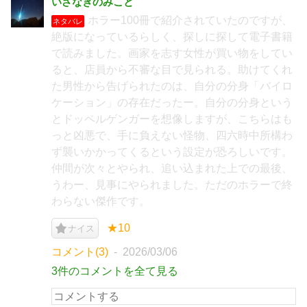
いざなぎのみこと
ホラー100冊で紹介されていたのですが、
ネタバレ
絶版になっているらしく、探しに探して電子書籍
で読みました。画家を志す女性が買い物をしてい
ると、店員から不審な目で見られる。助けてくれ
た男性から告げられたのは、自分の分身「バイロ
ケーション」の存在だったー。自分の分身という
とドッペルゲンガーを想像しますが、こちらはも
っと凶悪で、手に負えない怪物、四六時中所構わ
ず襲いかかってくるという設定が恐ろしいです。
仲間が次々とやられ、追い込まれた上での最後、
うわー、見事にやられました。ただのホラーで終
わらない傑作です。
★10
ナイス
コメント(3)
2026/03/06
3件のコメントを全て見る