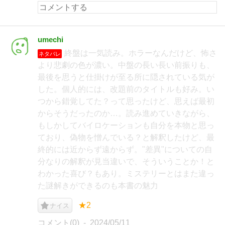
umechi
終盤は一気読み。ホラーなんだけど、怖さ
ネタバレ
より悲劇の色が濃い。中盤の長い長い前振りも、
最後を思うと仕掛けが至る所に隠されている気が
した。個人的には、改題前のタイトルも好み。い
つから錯覚してた？って思ったけど、思えば最初
からそうだったのか…。読み進めていきながら、
もしかしてバイロケーションも自分を本物と思っ
ており、偽物を憎んでいる？と解釈したけど、最
終的には近からず遠からず。"差異"についての自
分なりの解釈が見当違いで、そういうことか！と
わかった喜び？もあり。ミステリーとはまた違っ
た謎解きができるのも本書の魅力
★2
ナイス
コメント(0)
2024/05/11