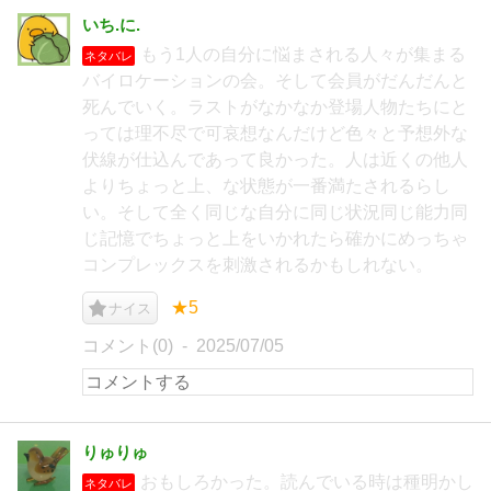
いち.に.
もう1人の自分に悩まされる人々が集まる
ネタバレ
バイロケーションの会。そして会員がだんだんと
死んでいく。ラストがなかなか登場人物たちにと
っては理不尽で可哀想なんだけど色々と予想外な
伏線が仕込んであって良かった。人は近くの他人
よりちょっと上、な状態が一番満たされるらし
い。そして全く同じな自分に同じ状況同じ能力同
じ記憶でちょっと上をいかれたら確かにめっちゃ
コンプレックスを刺激されるかもしれない。
★5
ナイス
コメント(0)
2025/07/05
りゅりゅ
おもしろかった。読んでいる時は種明かし
ネタバレ