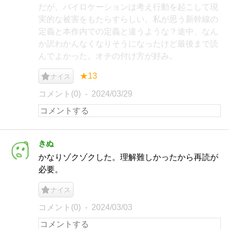
だが、バイロケーションは考え行動を起こして現
実的な被害をもたらすらしい。私が思う新幹線の
定義と本作内での定義と違うような？途中、なん
か訳わかんなくなりそうになったけど最後まで読
んでよかった。オチの付け方が好み。
★13
ナイス
コメント(0)
2024/03/29
きぬ
かなりゾクゾクした。理解難しかったから再読が
必要。
ナイス
コメント(0)
2024/03/03