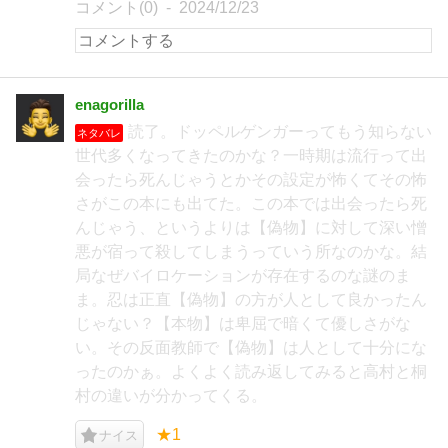
コメント(0)
2024/12/23
enagorilla
読了。ドッペルゲンガーってもう知らない
ネタバレ
世代多くなってきたのかな？一時期は流行って出
会ったら死んじゃうとかその設定が怖くてその怖
さがこの本にも出てた。この本では出会ったら死
んじゃう、というよりは【偽物】に対して深い憎
悪が宿って殺してしまうっていう所なのかな。結
局なぜバイロケーションが存在するのな謎のま
ま。忍は正直【偽物】の方が人として良かったん
じゃない？【本物】は卑屈で暗くて優しさがな
い。その反面教師で【偽物】は人として十分にな
ったのかぁ。よくよく読み返してみると高村と桐
村の違いが分かってくる。
★1
ナイス