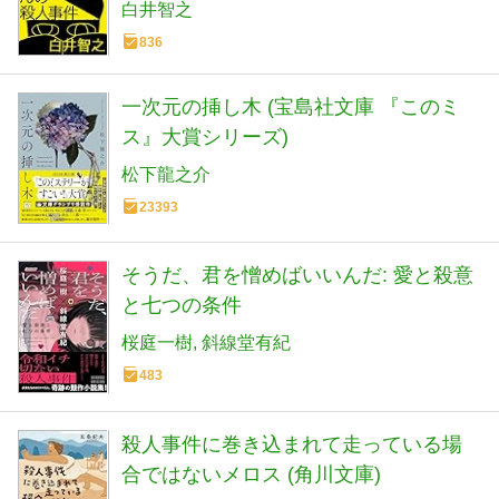
白井智之
836
一次元の挿し木 (宝島社文庫 『このミ
ス』大賞シリーズ)
松下龍之介
23393
そうだ、君を憎めばいいんだ: 愛と殺意
と七つの条件
桜庭一樹
斜線堂有紀
483
殺人事件に巻き込まれて走っている場
合ではないメロス (角川文庫)