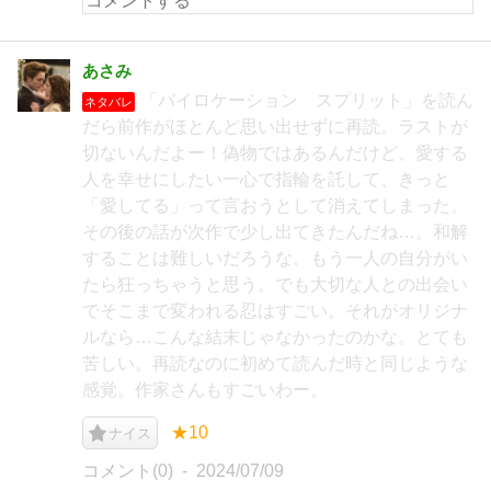
あさみ
「バイロケーション スプリット」を読ん
ネタバレ
だら前作がほとんど思い出せずに再読。ラストが
切ないんだよー！偽物ではあるんだけど、愛する
人を幸せにしたい一心で指輪を託して、きっと
「愛してる」って言おうとして消えてしまった。
その後の話が次作で少し出てきたんだね…。和解
することは難しいだろうな。もう一人の自分がい
たら狂っちゃうと思う。でも大切な人との出会い
でそこまで変われる忍はすごい。それがオリジナ
ルなら…こんな結末じゃなかったのかな。とても
苦しい。再読なのに初めて読んだ時と同じような
感覚。作家さんもすごいわー。
★10
ナイス
コメント(0)
2024/07/09