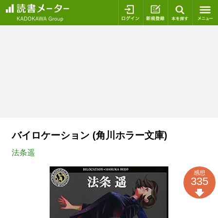
ログイン
新規登録
本を探
バイロケーション (角川ホラー文庫)
法条遥
感想
335