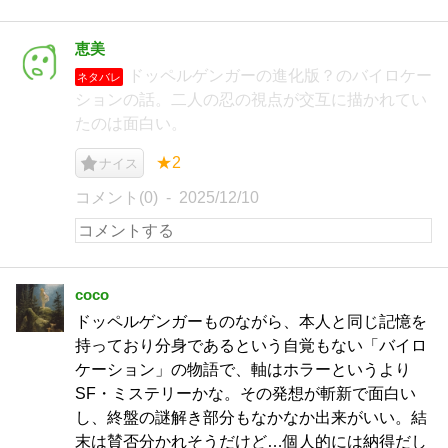
恵美
ドッペルゲンガーの進化版？のバイロケー
ネタバレ
ションの話。二人の忍の視点が交互に描かれてい
たのは面白い。
★2
ナイス
コメント(0)
2025/12/10
coco
ドッペルゲンガーものながら、本人と同じ記憶を
持っており分身であるという自覚もない「バイロ
ケーション」の物語で、軸はホラーというより
SF・ミステリーかな。その発想が斬新で面白い
し、終盤の謎解き部分もなかなか出来がいい。結
末は賛否分かれそうだけど…個人的には納得だし