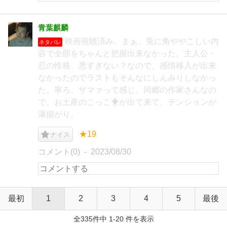
青葉麒麟
映画視聴済み。まぁ、兎に角ややこしい内
ネタバレ
容で全部をちゃんと把握出来なかった。主人公・
忍の性格、悪すぎない？なので、感情移入が出来
なかったのでラストもそんなにしんみりしなかっ
た。寧ろ、ザマァって感じ。同郷の作家さんなの
で、お土産のこっこ🐥が出て来て、テンションが
瀑揚がり。
★19
ナイス
コメント(0)
2023/08/30
最初
1
2
3
4
5
最後
全335件中 1-20 件を表示