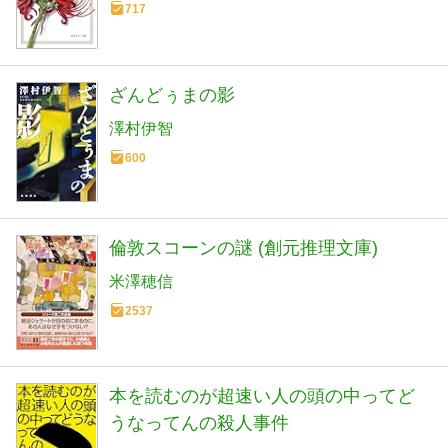
717
ざんどぅまの影
澤村伊智
600
倫敦スコーンの謎 (創元推理文庫)
米澤穂信
2537
本を読むのが超速い人の頭の中ってど
うなってんの殺人事件