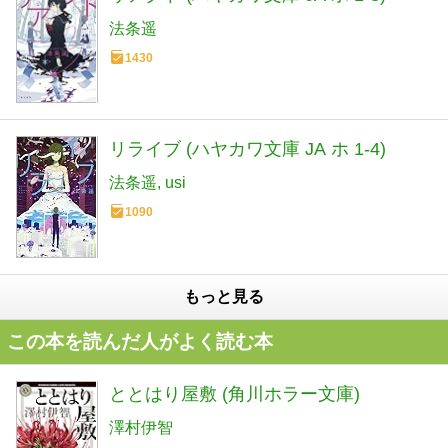
法条遥
1430
リライブ (ハヤカワ文庫 JA ホ 1-4)
法条遥
usi
1090
もっと見る
この本を読んだ人がよく読む本
ととはり屋敷 (角川ホラー文庫)
澤村伊智