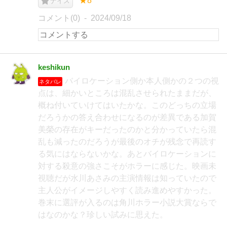
★8
ナイス
コメント(0)
2024/09/18
keshikun
バイロケーション側か本人側かの２つの視
ネタバレ
点は、細かいところは混乱させられたままだが、
概ね付いていけてはいたかな。このどっちの立場
だろうかの答え合わせになるのが差異である加賀
美榮の存在がキーだったのかと分かっていたら混
乱も減ったのだろうが最後のオチが残念で再読す
る気にはならないかな。あとバイロケーションに
対する殺意の強さこそがホラーに感じた。映画未
視聴だが水川あさみの主演情報は知っていたので
主人公がイメージしやすく読み進めやすかった。
巻末に選評が入るのは角川ホラー小説大賞ならで
はなのかな？珍しい試みに思えた。