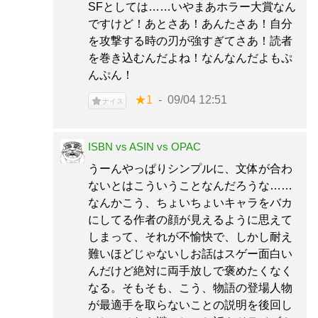
SFとしては……いやまあホラー大賞なん
ですけど！あとさあ！あんたさあ！自分
を攻撃する時の刃が強すぎてさあ！読者
を巻き込むんだよね！なんなんだよもぷ
んぷん！
★1
09/04 12:51
ナイス
ISBN vs ASIN vs OPAC
うーんやっぱりシンプルに、文体が合わ
ないとはこういうことなんだろうな……
なんかこう、ちょいちょいキャラをバカ
にしてる作者の顔が見えるように思えて
しまって、それが不愉快で、しかし耐え
難いほどじゃないしお話はスゲー面白い
んだけど絶対に両手放しで褒めたくなく
なる。そもそも、こう、物語の登場人物
が最適手を取らないことの説明を後回し