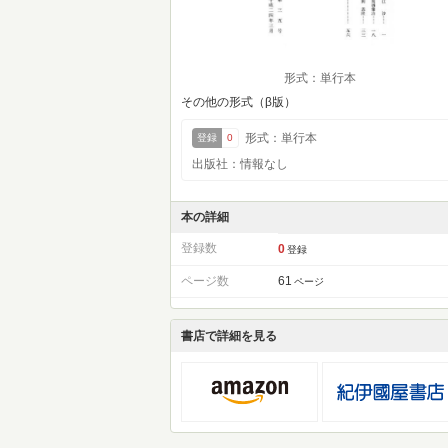
形式：単行本
その他の形式（β版）
形式：単行本
登録
0
出版社：情報なし
本の詳細
登録数
0
登録
ページ数
61
ページ
書店で詳細を見る