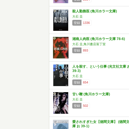
殺人勤務医 (角川ホラー文庫)
大石 圭
登録
1336
湘南人肉医 (角川ホラー文庫 78-6)
大石 圭,角川書店装丁室
登録
893
人を殺す、という仕事 (光文社文庫 
39-3)
大石 圭
登録
654
甘い鞭 (角川ホラー文庫)
大石 圭
登録
502
愛されすぎた女【徳間文庫】 (徳間
庫 お 39-1)