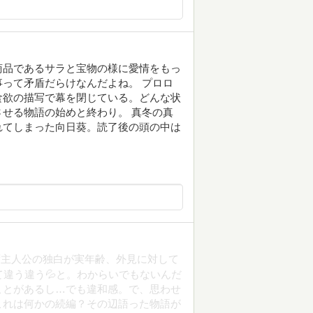
商品であるサラと宝物の様に愛情をもっ
って矛盾だらけなんだよね。 プロロ
食欲の描写で幕を閉じている。どんな状
せる物語の始めと終わり。 真冬の真
れてしまった向日葵。読了後の頭の中は
ず主人公の独白が実年齢、外見に対して
て違う違う💦と。わからいでもないんだ
ことがあるし…でも違和感。で、思わせ
これは何かの続編？その辺語った物語が