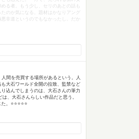
諦める者。もう少し、セリのあとの話も
ったのか気になる。題材はかなりアング
極悪非道というのでもなかったし。だか
、人間を売買する場所があるという。人
品も大石ワールド全開の拉致、監禁など
入り込んでしまうのは、大石さんの筆力
どは、大石さんらしい作品だと思う。
た。⭐⭐⭐⭐⭐