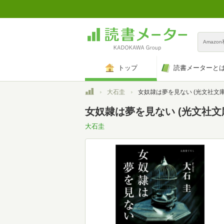
Amazo
トップ
読書メーターと
トップ
大石圭
女奴隷は夢を見ない (光文社文庫 お 39
女奴隷は夢を見ない (光文社文庫 
大石圭