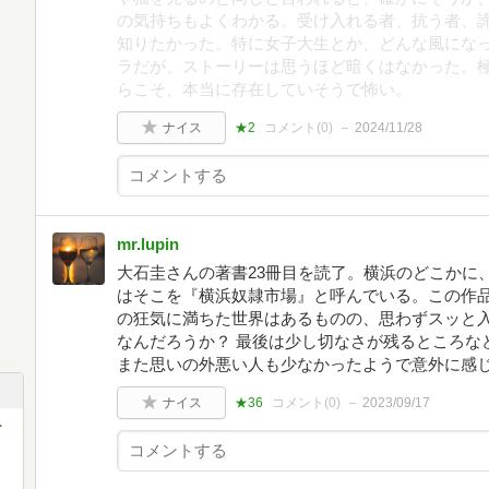
の気持ちもよくわかる。受け入れる者、抗う者、
知りたかった。特に女子大生とか、どんな風にな
ラだが、ストーリーは思うほど暗くはなかった。
らこそ、本当に存在していそうで怖い。
ナイス
★2
コメント(
0
)
2024/11/28
mr.lupin
大石圭さんの著書23冊目を読了。横浜のどこかに
はそこを『横浜奴隷市場』と呼んでいる。この作
の狂気に満ちた世界はあるものの、思わずスッと
なんだろうか？ 最後は少し切なさが残るところな
また思いの外悪い人も少なかったようで意外に感じ
ナイス
★36
コメント(
0
)
2023/09/17
ー