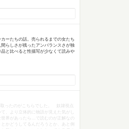
ーカーたちの話。売られるまでの女たち
人間らしさが残ったアンバランスさが独
作品と比べると性描写が少なくて読みや
に取ったのがこちらでした。 奴隷視点
いて、より立体的に物語が見えた気がし
な世界があったら…で読むのが正解なの
きとかどうしてるんだろうとか、あと例