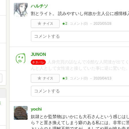
ハルチソ
割とライト。 読みやすいし何故か主人公に感情移
ナイス
★2
コメント(
0
)
2020/05/28
JUNON
人身売買の話なんで冷酷な人間達が出て
ネタバレ
んと人として女性達と接していた事に逆に驚いた
ナイス
★3
コメント(
0
)
2020/04/13
ミ
yochi
奴隷とか監禁物はいかにも大石さんという感じは
ら？と置き換えてしまう癖のある私には、非常に
というのも理解不能ですが、ましてや親が娘を売