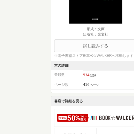
形式：文庫
出版社：光文社
試し読みする
※電子書籍ストアBOOK☆WALKERへ移動します
本の詳細
登録数
534
登録
ページ数
416
ページ
書店で詳細を見る