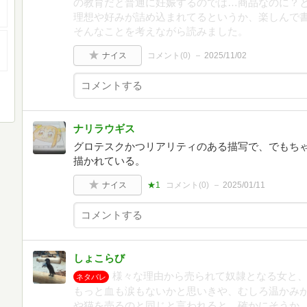
の教育だと普通に妊娠するのでは…商品なのに？
理想や好みが詰め込まれてるというか、楽しんで
そんなことを考えながら読みました。
ナイス
コメント(
0
)
2025/11/02
ナリラウギス
グロテスクかつリアリティのある描写で、でもち
描かれている。
ナイス
★1
コメント(
0
)
2025/01/11
しょこらび
様々な理由から売られて奴隷となる女と
ネタバレ
もっと血も涙もないかと思いきや、むしろ温かみ
や猫を売るのと同じと言われると、確かにそうか