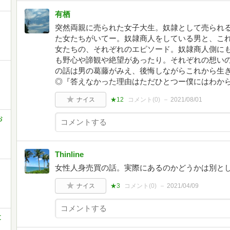
有栖
突然両親に売られた女子大生。奴隷として売られ
た女たちがいてー。奴隷商人をしている男と、こ
女たちの、それぞれのエピソード。奴隷商人側に
も野心や諦観や絶望があったり。それぞれの想い
の話は男の葛藤がみえ、後悔しながらこれから生
◎『答えなかった理由はただひとつー僕にはわからな
ナイス
★12
コメント(
0
)
2021/08/01
お
Thinline
女性人身売買の話。実際にあるのかどうかは別と
ナイス
★3
コメント(
0
)
2021/04/09
文