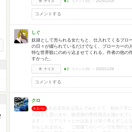
ナイス
★1
コメント(
0
)
2025/12/19
しぐ
奴隷として売られる女たちと、仕入れてくるブロ
の日々が綴られているだけでなく、ブローカーの
特な世界観にのめり込ませてくれる。作者の他の
すかった。
ナイス
★2
コメント(
0
)
2025/11/28
クロ
大石圭先生を読んでみたくて、初めて手
ネタバレ
のみかと思いきや、販売側の男性視点も描かれて
ます。 リアリティとかはあまり深く考えずこん
かもしれません。 三階建てのシーンで生理のと