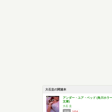
大石圭の関連本
アンダー・ユア・ベッド (角川ホラ
文庫)
大石 圭
登録
1654