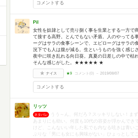
Pil
女性を奴隷として売り捌く事を生業とする一方で
て接する高野。とんでもない矛盾。人のやってる事
ーグはサラの食事シーンで、エピローグはサラの
況下でも人は腹が減る。生というものを強く感じさ
夜中に咲き乱れる向日葵。真夏の日差しの中で枯
そんな感じがした。★★★★★ ★
ナイス
★9
コメント(
0
)
2019/08/07
リッツ
うう～ん、何だろ？スッキリしない！ま
ネタバレ
あまりにも幼い。何度も10代の容姿が浮かんでき
けど、こんないい年した私でも内なる呟きは青い
ぶりな「男にも女にも興味がない」ひょっとして