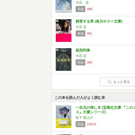
大石 圭
登録
498
飼育する男 (角川ホラー文庫)
大石 圭
登録
481
処刑列車
大石 圭
登録
394
もっと見る
この本を読んだ人がよく読む本
一次元の挿し木 (宝島社文庫 『この
ス』大賞シリーズ)
松下 龍之介
登録
23419