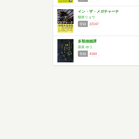
イン・ザ・メガチャーチ
朝井リョウ
登録
22147
多類婚姻譚
凪良 ゆう
登録
4164