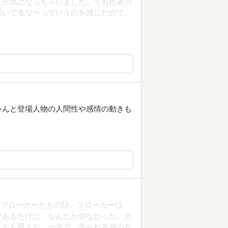
とか気になっちゃいました。でも作者の
書いてるな〜っていうのを感じたので、
ゃんと登場人物の人間性や感情の動きも
、ブローカーたちの話。ブローカーは、
があるだけに、なんだか切なかった。犬
、とも思えた。一方で、売られる側の女