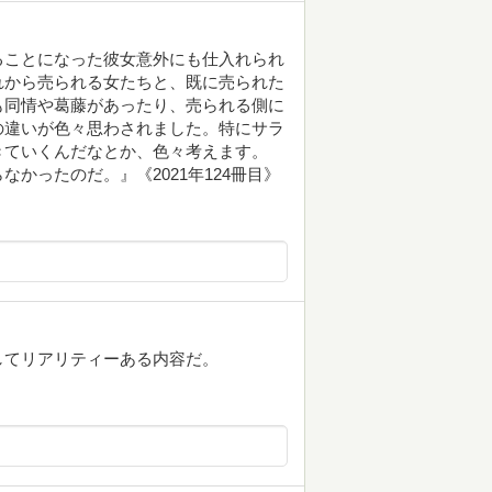
ることになった彼女意外にも仕入れられ
れから売られる女たちと、既に売られた
も同情や葛藤があったり、売られる側に
の違いが色々思わされました。特にサラ
きていくんだなとか、色々考えます。
かったのだ。』《2021年124冊目》
してリアリティーある内容だ。