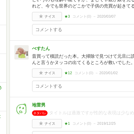
れど、今でも世界のどこかで子供の売買が起きて
ナイス
★3
コメント(
0
)
2020/03/07
べすたん
昔買って積読だった本。大掃除で見つけて元旦に
んと言うかヌッコの出てくるところが救いでした
ナイス
★12
コメント(
0
)
2020/01/02
う
地雷男
タイトルは過激ですが性的な表現は少なめ
ネタバレ
文
ナイス
★1
コメント(
0
)
2019/12/25