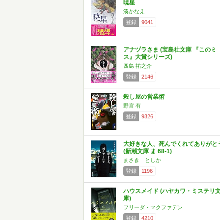
暁星
湊かなえ
登録
9041
アナヅラさま (宝島社文庫 『このミ
ス』大賞シリーズ)
四島 祐之介
登録
2146
殺し屋の営業術
野宮 有
登録
9326
大好きな人、死んでくれてありがと
(新潮文庫 ま 68-1)
まさき としか
登録
1196
ハウスメイド (ハヤカワ・ミステリ
庫)
フリーダ・マクファデン
登録
4210