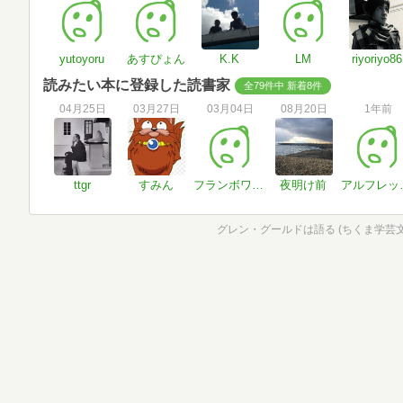
yutoyoru
あすぴょん
K.K
LM
riyoriyo86
読みたい本に登録した読書家
全79件中 新着8件
04月25日
03月27日
03月04日
08月20日
1年前
ttgr
すみん
フランボワーズ
夜明け前
アルフ
グレン・グールドは語る (ちくま学芸文庫 