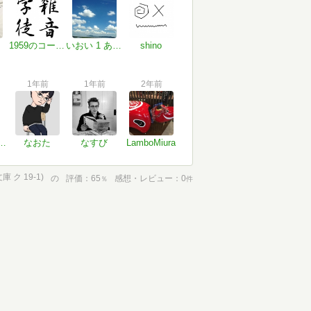
1959のコールマン
いおい 1 あと36日で●キロ痩せる
shino
1年前
1年前
2年前
レッドパーマストン
なおた
なすび
LamboMiura
ク 19-1)
の
評価
65
感想・レビュー
0
％
件