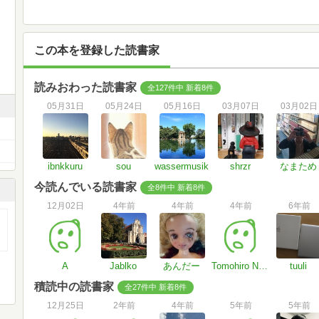
この本を登録した読書家
読みおわった読書家
全127件中 新着8件
05月31日
05月24日
05月16日
03月07日
03月02日
ibnkkuru
sou
wassermusik
shrzr
なまため
今読んでいる読書家
全8件中 新着8件
12月02日
4年前
4年前
4年前
6年前
A
Jablko
あんだー
Tomohiro Nakano
tuuli
積読中の読書家
全27件中 新着8件
12月25日
2年前
4年前
5年前
5年前