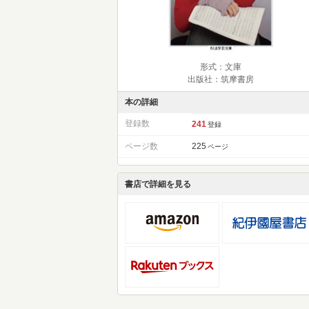
形式：文庫
出版社：筑摩書房
本の詳細
登録数
241
登録
ページ数
225
ページ
書店で詳細を見る