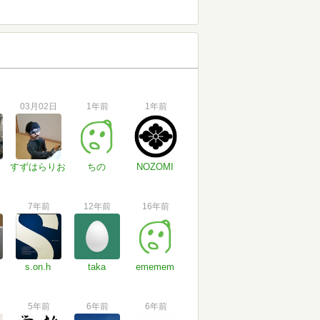
03月02日
1年前
1年前
すずはらりお
ちの
NOZOMI
7年前
12年前
16年前
s.on.h
taka
ememem
5年前
6年前
6年前