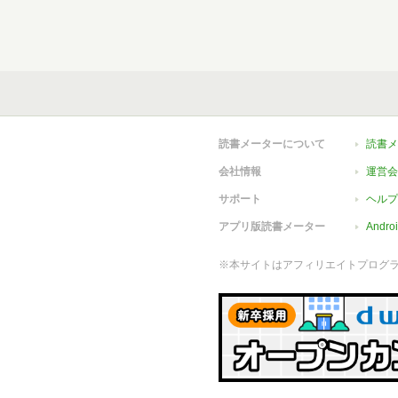
読書メーターについて
読書メ
会社情報
運営会
サポート
ヘルプ
アプリ版読書メーター
Andr
※本サイトはアフィリエイトプログ