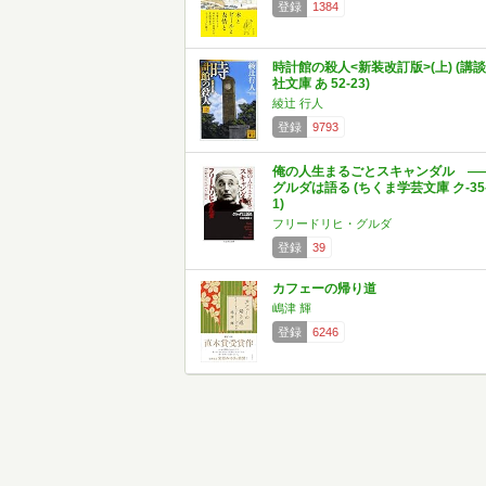
登録
1384
時計館の殺人<新装改訂版>(上) (講談
社文庫 あ 52-23)
綾辻 行人
登録
9793
俺の人生まるごとスキャンダル ―
グルダは語る (ちくま学芸文庫 ク-35
1)
フリードリヒ・グルダ
登録
39
カフェーの帰り道
嶋津 輝
登録
6246