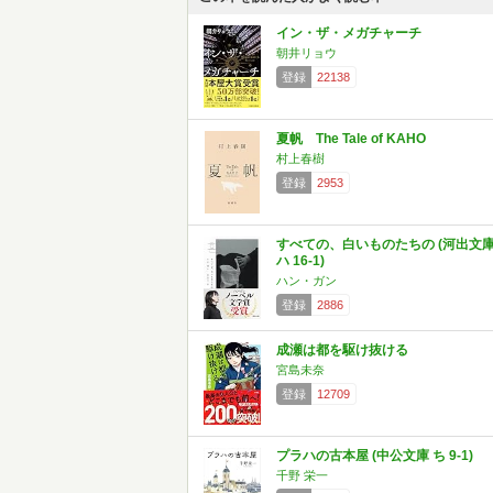
イン・ザ・メガチャーチ
朝井リョウ
登録
22138
夏帆 The Tale of KAHO
村上春樹
登録
2953
すべての、白いものたちの (河出文
ハ 16-1)
ハン・ガン
登録
2886
成瀬は都を駆け抜ける
宮島未奈
登録
12709
プラハの古本屋 (中公文庫 ち 9-1)
千野 栄一