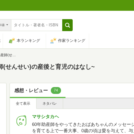
n和書
は
本ランキング
作家ランキング
と育児のはなし~
師(せんせい)の産後と育児のはなし~
感想・レビュー
74
全て表示
ネタバレ
マサシタカヘ
60年助産師をやってきたおばあちゃんのメッセー
を育てる上で一番大事、0歳の頃は愛を与えて、与