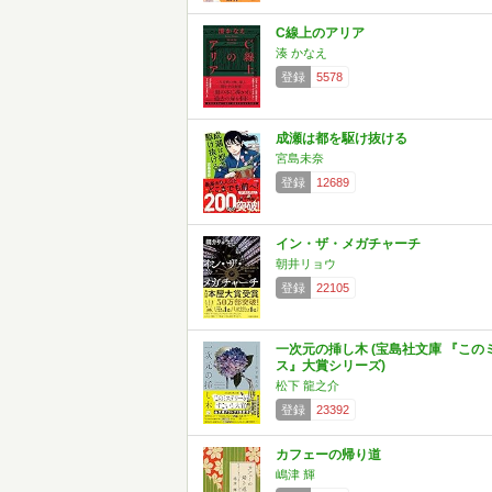
C線上のアリア
湊 かなえ
登録
5578
成瀬は都を駆け抜ける
宮島未奈
登録
12689
イン・ザ・メガチャーチ
朝井リョウ
登録
22105
一次元の挿し木 (宝島社文庫 『この
ス』大賞シリーズ)
松下 龍之介
登録
23392
カフェーの帰り道
嶋津 輝