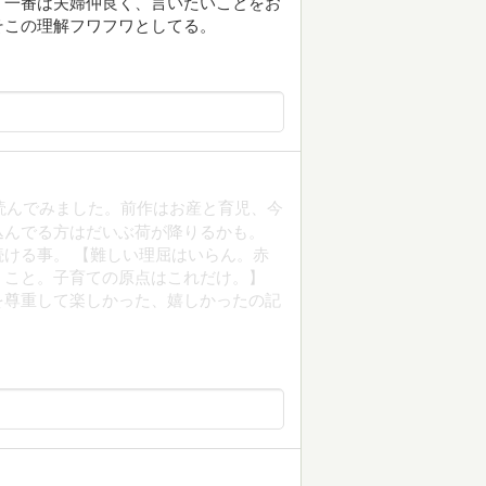
。一番は夫婦仲良く、言いたいことをお
そこの理解フワフワとしてる。
も読んでみました。前作はお産と育児、今
込んでる方はだいぶ荷が降りるかも。
ける事。 【難しい理屈はいらん。赤
うこと。子育ての原点はこれだけ。】
を尊重して楽しかった、嬉しかったの記