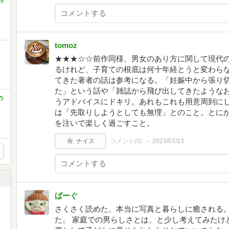
ら
tomoz
★★★☆☆前作同様、男女のあり方に関して現代
るけれど、子育ての根底は何十年経とうと変わらな
てきた著者の話は参考になる。「妊娠中から張り切
た」という話や「雑誌から飛び出してきたような
の
うアドバイスにドキリ。あれもこれも用意周到に
は「先取りしようとしても無理」とのこと。とにか
を注いで楽しく過ごすこと。
ナイス
コメント(
0
)
2023/07/23
ばーぐ
さくさく読めた。本当に写真と暮らしに癒される
た。 家庭での男らしさとは、と少し考えてみたけ