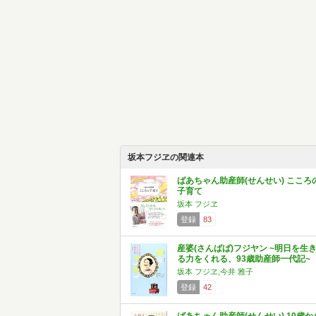
坂本フジヱの関連本
ばあちゃん助産師(せんせい) こころ
子育て
坂本 フジヱ
登録
83
産婆(さんばば)フジヤン ~明日を生
る力をくれる、93歳助産師一代記~
坂本 フジヱ,今井 雅子
登録
42