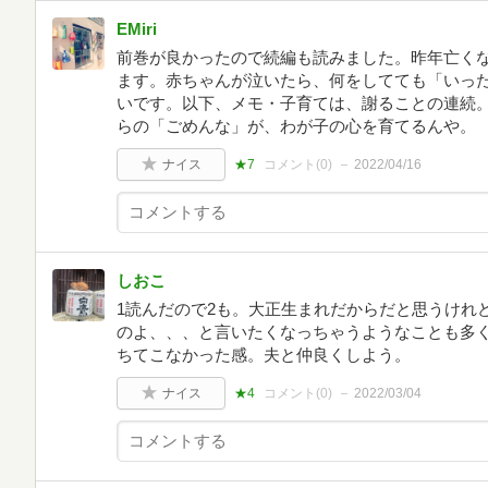
EMiri
前巻が良かったので続編も読みました。昨年亡く
ます。赤ちゃんが泣いたら、何をしてても「いっ
いです。以下、メモ・子育ては、謝ることの連続
らの「ごめんな」が、わが子の心を育てるんや。
ナイス
★7
コメント(
0
)
2022/04/16
しおこ
1読んだので2も。大正生まれだからだと思うけれ
のよ、、、と言いたくなっちゃうようなことも多く
ちてこなかった感。夫と仲良くしよう。
ナイス
★4
コメント(
0
)
2022/03/04