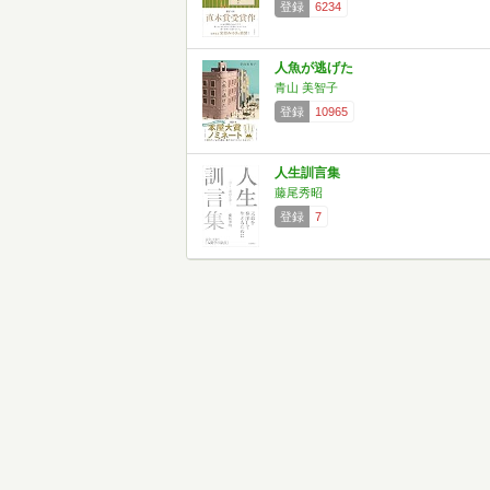
登録
6234
人魚が逃げた
青山 美智子
登録
10965
人生訓言集
藤尾秀昭
登録
7