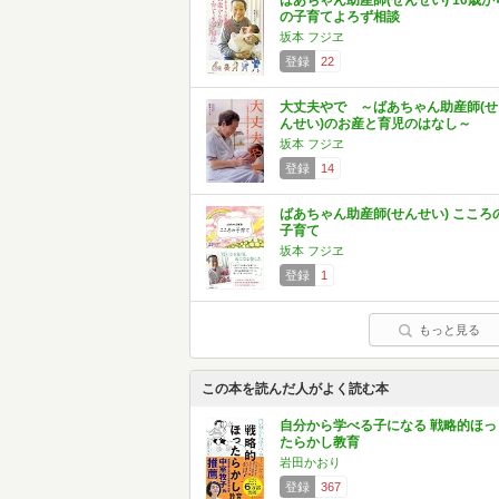
ばあちゃん助産師(せんせい) 10歳か
の子育てよろず相談
坂本 フジヱ
登録
22
大丈夫やで ～ばあちゃん助産師(せ
んせい)のお産と育児のはなし～
坂本 フジヱ
登録
14
ばあちゃん助産師(せんせい) こころ
子育て
坂本 フジヱ
登録
1
もっと見る
この本を読んだ人がよく読む本
自分から学べる子になる 戦略的ほっ
たらかし教育
岩田かおり
登録
367