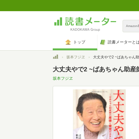
Amazo
トップ
読書メーターと
トップ
坂本フジヱ
大丈夫やで2 ~ばあちゃん助産師(せんせい)の産後
大丈夫やで2 ~ばあちゃん助産
坂本フジヱ