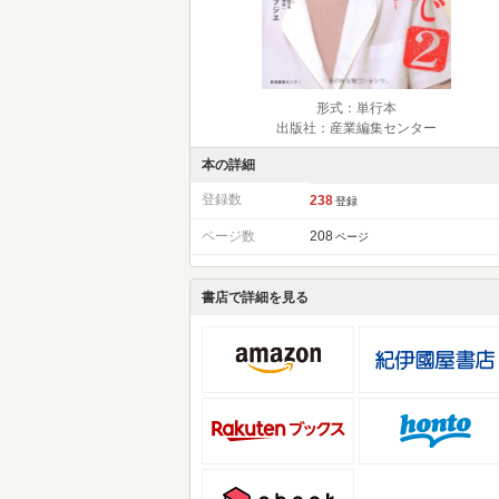
形式：単行本
出版社：産業編集センター
本の詳細
登録数
238
登録
ページ数
208
ページ
書店で詳細を見る