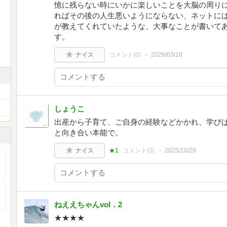
憶に残らない時にいかに楽しいことを大脳の周り
ればその後の人生悪いようにならない、ネットに
が教えてくれていたような、大事なことが書いて
す。
ナイス
コメント(
0
)
2026/03/18
しょうこ
出産から子育て、ご自身の経験などかかれ、学び
と向き合い本能で。
ナイス
★1
コメント(
0
)
2025/10/29
ねええちゃんvol．2
★★★★