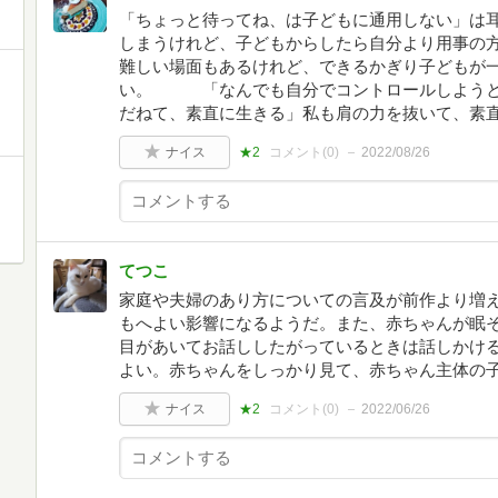
「ちょっと待ってね、は子どもに通用しない」は
しまうけれど、子どもからしたら自分より用事の
難しい場面もあるけれど、できるかぎり子どもが
い。 「なんでも自分でコントロールしようと
だねて、素直に生きる」私も肩の力を抜いて、素
ナイス
★2
コメント(
0
)
2022/08/26
てつこ
家庭や夫婦のあり方についての言及が前作より増
もへよい影響になるようだ。また、赤ちゃんが眠
目があいてお話ししたがっているときは話しかけ
よい。赤ちゃんをしっかり見て、赤ちゃん主体の
ナイス
★2
コメント(
0
)
2022/06/26