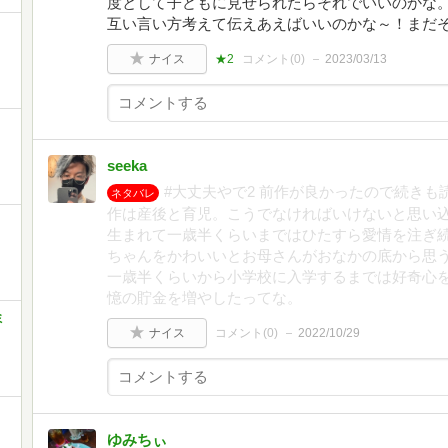
度として子どもに見せられたらそれでいいのかな
互い言い方考えて伝えあえばいいのかな～！まだ
ナイス
★2
コメント(
0
)
2023/03/13
seeka
#大丈夫やで2 前作が良かったので続き
ネタバレ
作は産後と育児。こうでなければいけないと思い
生まれて一歳半くらいまではひたすら愛情を注ぎ続
ちゃんをかわいいとお母さんがおなかの底から思
一歳半くらいから小学校に入学するまでは好奇心
憶の貯金を増やしたってな。
ミ
ナイス
コメント(
0
)
2022/10/29
ゆみちぃ