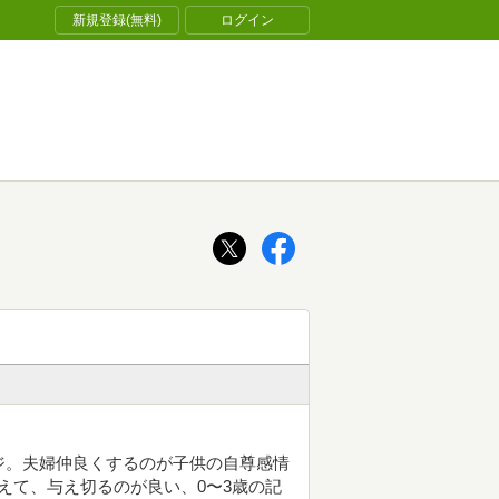
新規登録(無料)
ログイン
ジ。夫婦仲良くするのが子供の自尊感情
えて、与え切るのが良い、0〜3歳の記