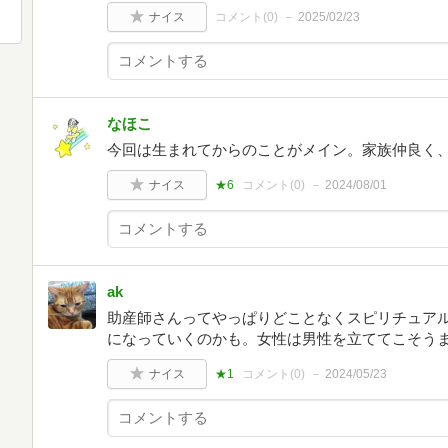
ナイス
コメント(
0
)
2025/02/23
なほこ
今回は生まれてからのことがメイン。家族仲良く
ナイス
★6
コメント(
0
)
2024/08/01
ak
助産師さんってやっぱりどことなくスピリチュア
になっていくのかも。女性は男性を立ててこそう
ナイス
★1
コメント(
0
)
2024/05/23