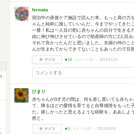
fermata
宿泊中の産後ケア施設で読んだ本。もっと肩の力
ゃんと純粋に接していいんだ、今までやってきた
一冊！私は一人目の割に赤ちゃんの自分で生きる
由に伸び伸びさせているので助産師の方に2人目み
それで良かったんだと思いました。夫婦の仲のこ
んが生まれてからできてないこともあったので旦
ナイス
★10
コメント(
0
)
2023/11/16
の
ひまり
赤ちゃんが0才児の間は、何を差し置いても赤ちゃ
て、降るほどの愛情を育てると自尊感情をもった
き
た。嬉しかったと思えるような経験を。ああしよ
然と。
ナイス
★3
コメント(
0
)
2023/10/26