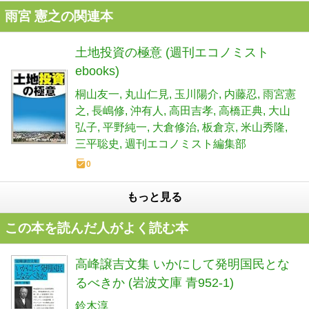
雨宮 憲之の関連本
土地投資の極意 (週刊エコノミスト
ebooks)
桐山友一
丸山仁見
玉川陽介
内藤忍
雨宮憲
之
長嶋修
沖有人
高田吉孝
高橋正典
大山
弘子
平野純一
大倉修治
板倉京
米山秀隆
三平聡史
週刊エコノミスト編集部
0
もっと見る
この本を読んだ人がよく読む本
高峰譲吉文集 いかにして発明国民とな
るべきか (岩波文庫 青952-1)
鈴木淳