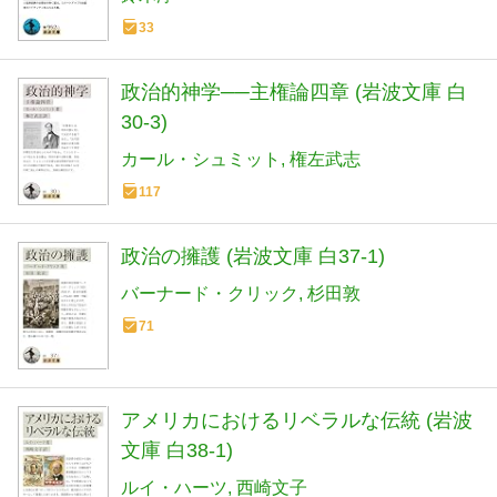
33
政治的神学──主権論四章 (岩波文庫 白
30-3)
カール・シュミット
権左武志
117
政治の擁護 (岩波文庫 白37-1)
バーナード・クリック
杉田敦
71
アメリカにおけるリベラルな伝統 (岩波
文庫 白38-1)
ルイ・ハーツ
西崎文子