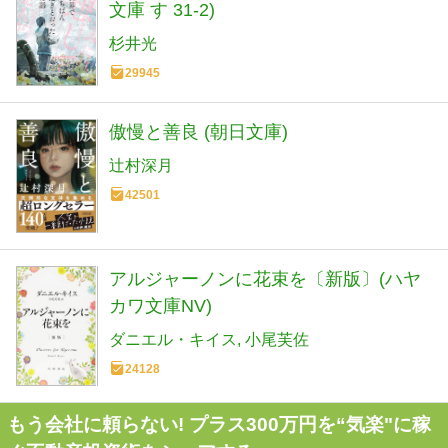
文庫 す 31-2)
杉井光
29945
傲慢と善良 (朝日文庫)
辻村深月
42501
アルジャーノンに花束を〔新版〕(ハヤ
カワ文庫NV)
ダニエル・キイス
小尾芙佐
24128
もう会社に頼らない! プラス300万円を“気楽"に稼