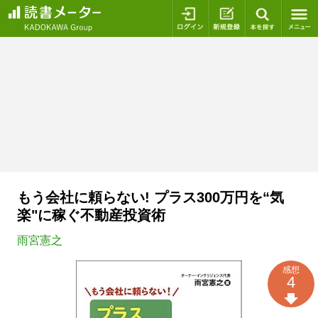
ログイン
新規登録
本を探
もう会社に頼らない! プラス300万円を“気
楽"に稼ぐ不動産投資術
雨宮憲之
感想
4