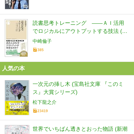
読書思考トレーニング ――ＡＩ活用
でロジカルにアウトプットする技法 (ち
くま新書 １９０１)
中崎倫子
385
人気の本
一次元の挿し木 (宝島社文庫 『このミ
ス』大賞シリーズ)
松下龍之介
23419
世界でいちばん透きとおった物語 (新潮