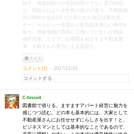
指す。表面利回りや実質利回りでなく実力利回
り。間取りにより女性客の受けが違う。不動産物
件は80mを徒歩1分で計算だから表記は要注意。
オーシャンビュー等後から差別化出来ない物件を
狙う。用途地域の境目に立地していないか確認。
物件自体、エリア、お客様を紹介する不動産業
者、大家さんの努力による賃貸力。
ナイス
コメント(1)
2017/11/10
C-biscuit
図書館で借りる。ますますアパート経営に魅力を
感じつつ読む。どの本も基本的には、大家として
不動産屋さんにお任せせずにらしさを出す！と、
ビジネスマンとしては基本的なことであるので、