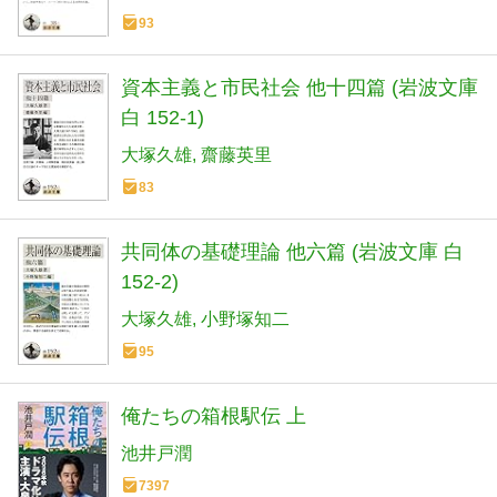
93
資本主義と市民社会 他十四篇 (岩波文庫
白 152-1)
大塚久雄
齋藤英里
83
共同体の基礎理論 他六篇 (岩波文庫 白
152-2)
大塚久雄
小野塚知二
95
俺たちの箱根駅伝 上
池井戸潤
7397