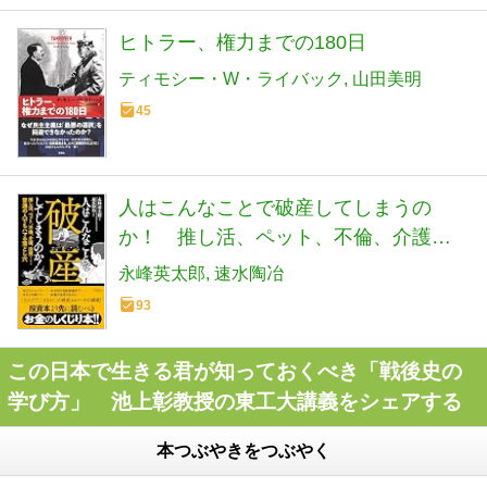
ヒトラー、権力までの180日
ティモシー・W・ライバック
山田美明
45
人はこんなことで破産してしまうの
か！ 推し活、ペット、不倫、介護、
投資……普通の人でもハマる落とし穴
永峰英太郎
速水陶冶
(単行本)
93
この日本で生きる君が知っておくべき「戦後史の
学び方」 池上彰教授の東工大講義をシェアする
本つぶやきをつぶやく