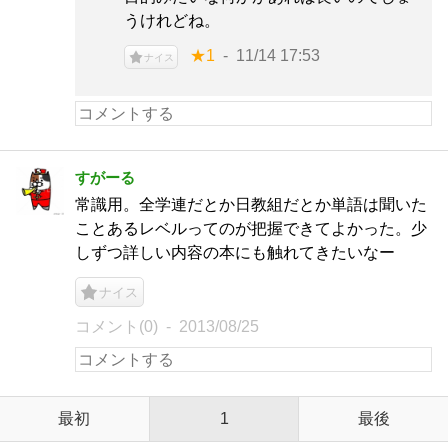
うけれどね。
★1
11/14 17:53
ナイス
すがーる
常識用。全学連だとか日教組だとか単語は聞いた
ことあるレベルってのが把握できてよかった。少
しずつ詳しい内容の本にも触れてきたいなー
ナイス
コメント(0)
2013/08/25
最初
1
最後