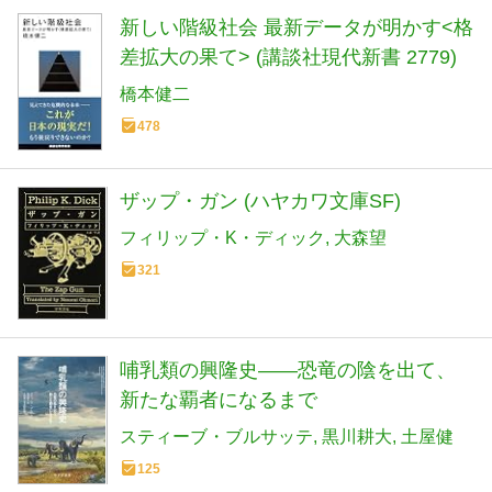
新しい階級社会 最新データが明かす<格
差拡大の果て> (講談社現代新書 2779)
橋本健二
478
ザップ・ガン (ハヤカワ文庫SF)
フィリップ・K・ディック
大森望
321
哺乳類の興隆史――恐竜の陰を出て、
新たな覇者になるまで
スティーブ・ブルサッテ
黒川耕大
土屋健
125