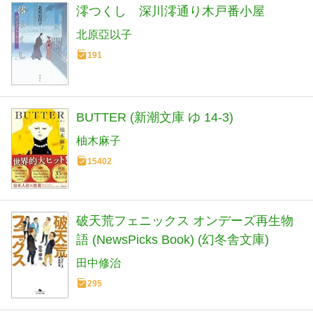
澪つくし 深川澪通り木戸番小屋
北原亞以子
191
BUTTER (新潮文庫 ゆ 14-3)
柚木麻子
15402
破天荒フェニックス オンデーズ再生物
語 (NewsPicks Book) (幻冬舎文庫)
田中修治
295