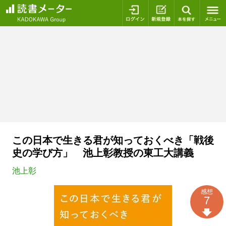
ログイン
新規登録
本を探
この日本で生きる君が知っておくべき「戦後
史の学び方」 池上彰教授の東工大講義
池上彰
感想
7