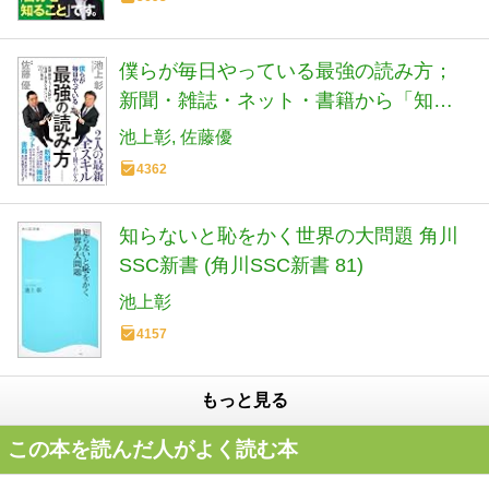
僕らが毎日やっている最強の読み方；
新聞・雑誌・ネット・書籍から「知識
と教養」を身につける70の極意
池上彰
佐藤優
4362
知らないと恥をかく世界の大問題 角川
SSC新書 (角川SSC新書 81)
池上彰
4157
もっと見る
この本を読んだ人がよく読む本