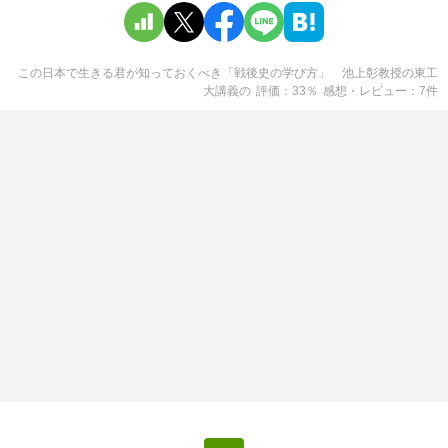
この日本で生きる君が知っておくべき「戦後史の学び方」 池上彰教授の東工
大講義
の
評価
33
％
感想・レビュー
7
件