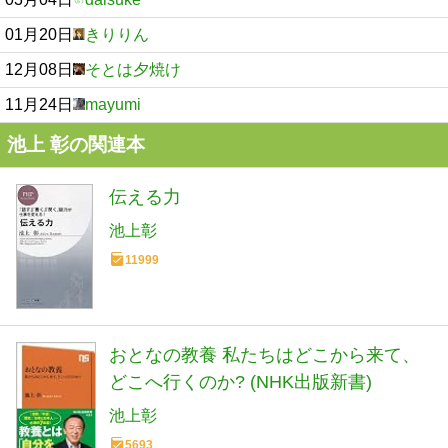
01月20日
きりりん
12月08日
そとは夕焼け
11月24日
mayumi
池上 彰の関連本
伝える力
池上彰
11999
おとなの教養 私たちはどこから来て、
どこへ行くのか? (NHK出版新書)
池上彰
5693