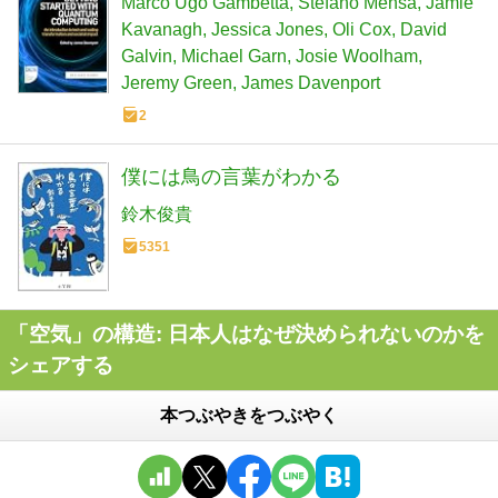
Marco Ugo Gambetta
Stefano Mensa
Jamie
impact (BCS User Guides)
Kavanagh
Jessica Jones
Oli Cox
David
Galvin
Michael Garn
Josie Woolham
Jeremy Green
James Davenport
2
僕には鳥の言葉がわかる
鈴木俊貴
5351
「空気」の構造: 日本人はなぜ決められないのかを
シェアする
本つぶやきをつぶやく