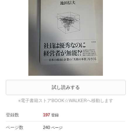
試し読みする
※電子書籍ストアBOOK☆WALKERへ移動します
登録数
197
登録
ページ数
240
ページ