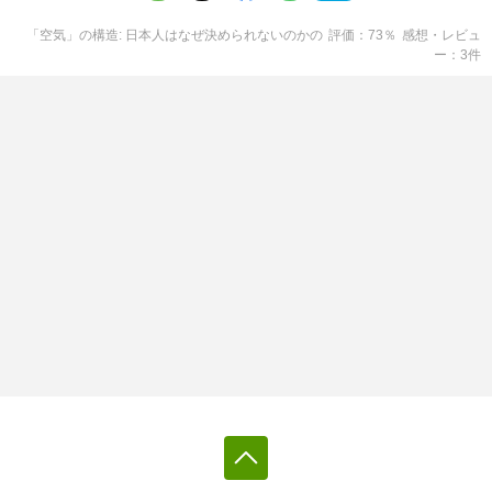
「空気」の構造: 日本人はなぜ決められないのか
の
評価
73
％
感想・レビュ
ー
3
件