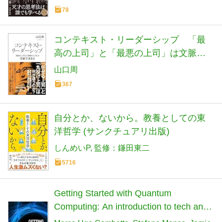
78
コンテキスト・リーダーシップ 「最
高の上司」と「最悪の上司」は文脈で
決まる (光文社新書 1406)
山口周
367
自分とか、ないから。教養としての東
洋哲学 (サンクチュアリ出版)
しんめいP
監修：鎌田東二
5716
Getting Started with Quantum
Computing: An introduction to tech and
coding transformation, and societal