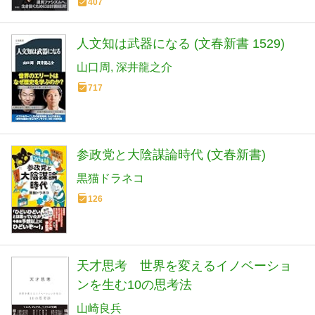
407
人文知は武器になる (文春新書 1529)
山口周
深井龍之介
717
参政党と大陰謀論時代 (文春新書)
黒猫ドラネコ
126
天才思考 世界を変えるイノベーショ
ンを生む10の思考法
山崎良兵