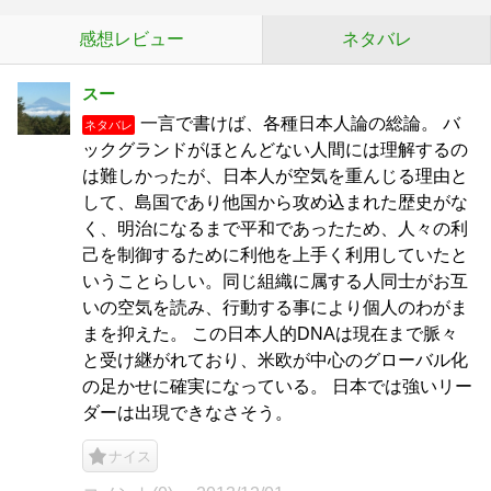
感想レビュー
ネタバレ
スー
一言で書けば、各種日本人論の総論。 バ
ネタバレ
ックグランドがほとんどない人間には理解するの
は難しかったが、日本人が空気を重んじる理由と
して、島国であり他国から攻め込まれた歴史がな
く、明治になるまで平和であったため、人々の利
己を制御するために利他を上手く利用していたと
いうことらしい。同じ組織に属する人同士がお互
いの空気を読み、行動する事により個人のわがま
まを抑えた。 この日本人的DNAは現在まで脈々
と受け継がれており、米欧が中心のグローバル化
の足かせに確実になっている。 日本では強いリー
ダーは出現できなさそう。
ナイス