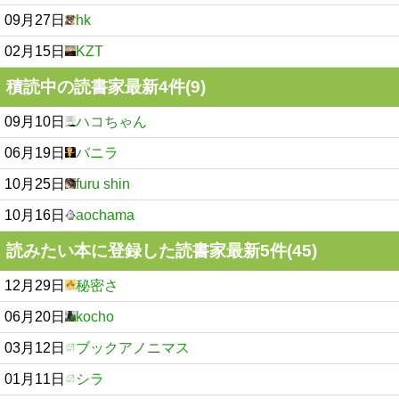
09月27日
hk
02月15日
KZT
積読中の読書家最新4件(9)
09月10日
ハコちゃん
06月19日
バニラ
10月25日
furu shin
10月16日
aochama
読みたい本に登録した読書家最新5件(45)
12月29日
秘密さ
06月20日
kocho
03月12日
ブックアノニマス
01月11日
シラ