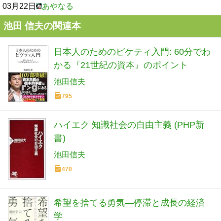
03月22日
あやなる
池田 信夫の関連本
日本人のためのピケティ入門: 60分でわ
かる『21世紀の資本』のポイント
池田信夫
795
ハイエク 知識社会の自由主義 (PHP新
書)
池田信夫
470
希望を捨てる勇気―停滞と成長の経済
学