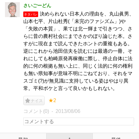
さいごーどん
決められない日本人の理由を、丸山眞男、
ネタバレ
山本七平、片山杜秀(「未完のファシズム」)や
「失敗の本質」、果ては北一輝まで引きつつ、さ
らに昔の農村社会にまでさかのぼり論じた本。さ
すがに現在まで読んできたホントの重複もある。
逆にこれから池田信夫を読むには最適の一冊。そ
れにしても柏崎原発再稼働に際し、停止自体に法
的に何の根拠も無い上に、同じく法的に何の権利
も無い県知事が意味不明にごねており、それをマ
スゴミ(?)が無見識に支持している姿はやはり異
常。平和ボケと言って良いかもしれない。
★2
ナイス
コメント(0)
2013/08/06