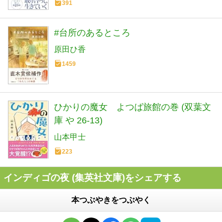
391
#台所のあるところ
原田ひ香
1459
ひかりの魔女 よつば旅館の巻 (双葉文
庫 や 26-13)
山本甲士
223
インディゴの夜 (集英社文庫)をシェアする
本つぶやきをつぶやく