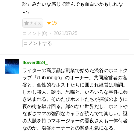
説』みたいな感じで読んでも面白いかもしれな
い。
★15
ナイス
コメント(0)
2021/07/25
flower0824_
ライターの高原晶は副業で始めた渋谷のホストク
ラブ『club indigo』のオーナー。共同経営者の塩
谷と、個性的なホストたちに囲まれ経営は順調。
しかし殺人、誘拐、恐喝と、いろいろな事件に巻
き込まれる。そのたびホストたちが探偵のように
夜の街を駆け回る。縁のない世界だし、ホストや
なぎさママの強烈なキャラが読んでて楽しい。謎
の人脈を持つマネージャーの憂夜さんも一体何者
なのか。塩谷オーナーとの関係も気になる。