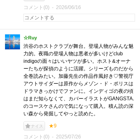
コメント(0)
2026/06/16
☆Ruy
渋谷のホストクラブが舞台。登場人物がみんな魅
力的。夜職の登場人物は悪者が多いけどclub
indigoの面々はいいヤツが多い。ホスト&オーナ
ーたちが探偵のように活躍。シリーズものだから
全巻読みたい。加藤先生の作品作風好き♡警視庁
アウトサイダーは原作からメゾン・ド・ポリスは
ドラマきっかけでファンに。インディゴの夜の頃
はまだ知らなくて、カバーイラストがGANGSTA.
のコースケさんので気になって購入。積ん読の深
い森から発掘してやっと読めた。
★9
ナイス
コメント(0)
2025/07/26