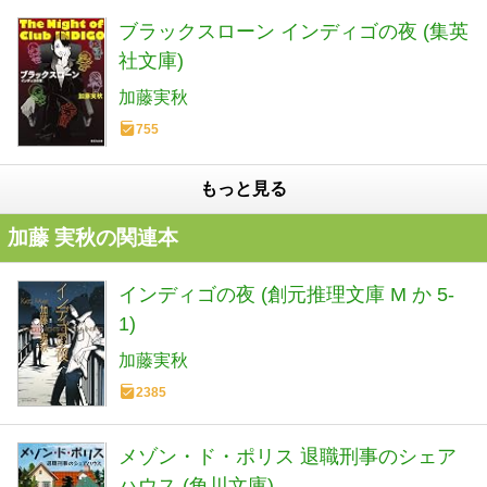
ブラックスローン インディゴの夜 (集英
社文庫)
加藤実秋
755
もっと見る
加藤 実秋の関連本
インディゴの夜 (創元推理文庫 M か 5-
1)
加藤実秋
2385
メゾン・ド・ポリス 退職刑事のシェア
ハウス (角川文庫)