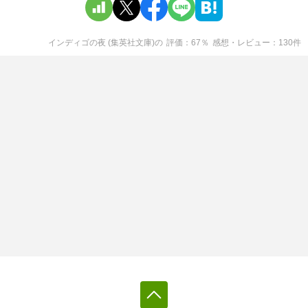
インディゴの夜 (集英社文庫)
の
評価
67
％
感想・レビュー
130
件