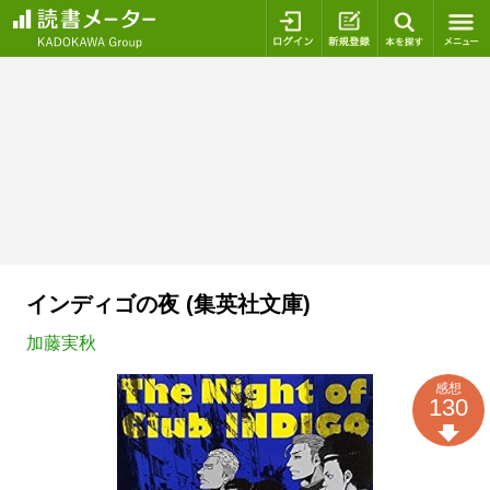
ログイン
新規登録
本を探
インディゴの夜 (集英社文庫)
加藤実秋
感想
130