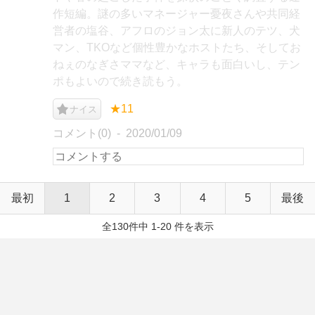
作短編。謎の多いマネージャー憂夜さんや共同経
営者の塩谷、アフロのジョン太に新人のテツ、犬
マン、TKOなど個性豊かなホストたち、そしてお
ねぇのなぎさママなど、キャラも面白いし、テン
ポもよいので続き読もう。
★11
ナイス
コメント(0)
2020/01/09
最初
1
2
3
4
5
最後
全130件中 1-20 件を表示