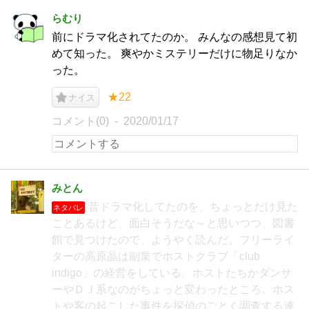
らむり
前にドラマ化されてたのか。 みんなの感想見て初
めて知った。 爽やかミステリーだけに物足りなか
った。
★22
ナイス
コメント(0)
2020/01/17
みとん
昔ドラマ化してたのを、ちょっとだけ見た
ネタバレ
ことあるけど、面白そうだな～と思いつつ、図書
館で見つけたので、ようやく読んだ。フリーライ
ターの高原晶は副業でホストクラブ「club
indigo」の経営をしている。ホストたちかダンサ
ーやＤＪ系なのがちょっと変わったところ。ホス
トや客の起こした事件を探偵のごとく調査する連