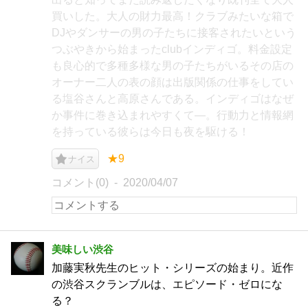
買いした。大人の財力最高！クラブみたいな箱で
DJやダンサーの男の子たちに接客されたいという
つぶやきから始まったclubインディゴ。料金設定
も良心的で多種多様な男の子たちがいるその店の
オーナー二人の表の顔は出版関係の仕事をしてい
る塩谷さんと高原さんである。インディゴはなぜ
か事件に巻き込まれやすくて―。行動力と情報網
を持っている彼らは今日も夜を駆ける！
★9
ナイス
コメント(0)
2020/04/07
美味しい渋谷
加藤実秋先生のヒット・シリーズの始まり。近作
の渋谷スクランブルは、エピソード・ゼロにな
る？