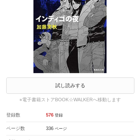
試し読みする
※電子書籍ストアBOOK☆WALKERへ移動します
登録数
576
登録
ページ数
336
ページ