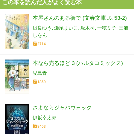
この本を読んだ人がよく読む本
本屋さんのある街で (文春文庫 ふ 53-2)
凪良ゆう
瀬尾まいこ
坂木司
一穂ミチ
三浦
しをん
2714
本なら売るほど 3 (ハルタコミックス)
児島青
1869
さよならジャバウォック
伊坂幸太郎
8403