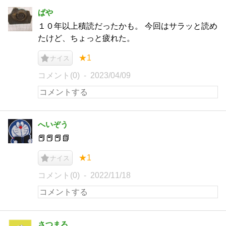
ぱや
１０年以上積読だったかも。 今回はサラッと読め
たけど、ちょっと疲れた。
★1
ナイス
コメント(0)
2023/04/09
へいぞう
📕📕📕📗
★1
ナイス
コメント(0)
2022/11/18
さつまろ