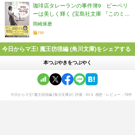
珈琲店タレーランの事件簿9 ピーベリ
ーは美しく輝く (宝島社文庫 『このミ
ス』大賞シリーズ)
岡崎琢磨
790
今日からマ王! 魔王彷徨編 (角川文庫)をシェアする
本つぶやきをつぶやく
今日からマ王! 魔王彷徨編 (角川文庫)
の
評価
61
％
感想・レビュー
78
件