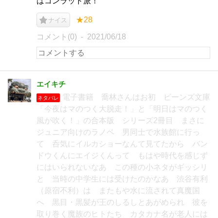
はコンラッド派！
★28
ナイス
コメント(0)
2021/06/18
エイキチ
電子書籍 喬林さんはお初 ビーンズ文庫
ネタバレ
「今夜はマのつく大脱走！」と「明日はマのつく
風が吹く！」の合本版 シリーズ2冊目 まさに
ジュニア向けのラノベ 男同士で水族館に行っ
て 呑気にイルカショーなんて見てたから バン
ドウくんにエイジくんって もはや時代を感じず
にはいられないなあ この種の小ネタがギッシリ
と 当時の中学生には受けたのかなあ 渋谷有利
（原宿不利）は またもや水に流されて真魔国
へ 黒目・黒髪が王のしるしとあがめられ 彼を
取り巻く魔族のヒトたち カタカナ名が老人には