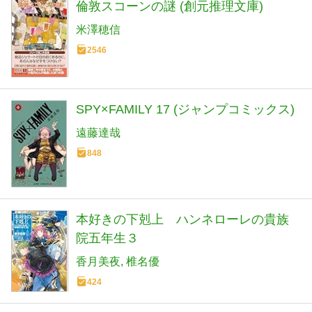
倫敦スコーンの謎 (創元推理文庫)
米澤穂信
2546
SPY×FAMILY 17 (ジャンプコミックス)
遠藤達哉
848
本好きの下剋上 ハンネローレの貴族
院五年生３
香月美夜
椎名優
424