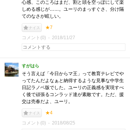
心感、このころはまだ、割と頭を空っぽにして楽
しめる感じが……。ユーリのまっすぐさ、分け隔
てのなさが眩しい。
★7
ナイス
コメント(0)
2018/11/27
すがはら
そう言えば「今日からマ王」って教育テレビでや
ってたんだよなぁと納得するような見事な中学生
日記ラノベ版でした。ユーリの正義感を実現すべ
く後で頑張るコンラッド達が素敵です。ただ、援
交は売春だよ、ユーリ。
★4
ナイス
コメント(0)
2018/08/25