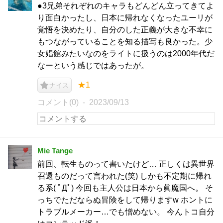
●3兄弟それぞれのキャラもどんどん立ってきてよ
り面白かったし、日本に帰れなくなったユーリが
覚悟を決めたり、自分のした正義が大きな不幸に
もつながっていることを知る描写も良かった。少
女娼館みたいなのをライトに扱うのは2000年代だ
なーという感じではあったが。
★1
ナイス
コメント(0)
2023/09/13
Mie Tange
前回、転生ものって書いたけど… 正しくは異世界
召還ものだって言われた(笑) しかも不定期に帰れ
る系( ﾟДﾟ) 今回も主人公は日本から眞魔国へ。 そ
っちでただならぬ冒険をして帰りますw ホントに
トラブルメーカー…でも憎めない。 今んトコ自分