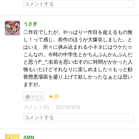
うさぎ
二作目でしたが、やっぱり一作目を超えるもの無
し！って感じ。前作のほうが大爆笑しました。と
はいえ、所々に挟み込まれる小ネタにはウケた☆
こんなの、今時の中学生とかちんぷんかんぷんだ
と思うf^_^;名前を思い出すのに時間がかかった人
物もいたけどそれなりに楽しめました☆もっと勧
善懲悪場面を盛り上げて欲しかったなぁとは思い
ますが。
★18
ナイス
コメント(0)
2017/03/28
AMN