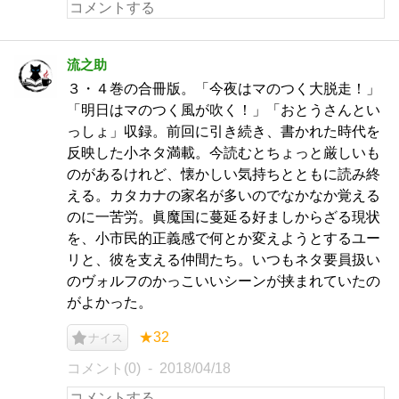
流之助
３・４巻の合冊版。「今夜はマのつく大脱走！」
「明日はマのつく風が吹く！」「おとうさんとい
っしょ」収録。前回に引き続き、書かれた時代を
反映した小ネタ満載。今読むとちょっと厳しいも
のがあるけれど、懐かしい気持ちとともに読み終
える。カタカナの家名が多いのでなかなか覚える
のに一苦労。眞魔国に蔓延る好ましからざる現状
を、小市民的正義感で何とか変えようとするユー
リと、彼を支える仲間たち。いつもネタ要員扱い
のヴォルフのかっこいいシーンが挟まれていたの
がよかった。
★32
ナイス
コメント(0)
2018/04/18