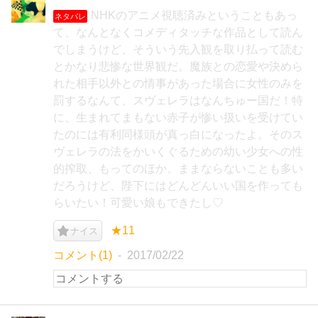
NHKのアニメ視聴済みということもあっ
ネタバレ
て、なんとなくコメディタッチな作品として読ん
でしまうけど、そういう先入観を取り払って読む
とかなり悲惨な世界観だ。魔族との恋愛や決めら
れた相手以外との情事があった場合に女性のみを
罰するなんて、スヴェレラはなんちゅー国だ！特
に、生まれてまもない赤子が惨い扱いを受けてい
たのには有利同様頭が真っ白になったよ。そのス
ヴェレラの法をかいくぐるための幼い少女への性
的搾取、もってのほか。ままならないことも多い
だろうけど、陛下にはどんどんいい国を作っても
らいたい！可愛い娘もできたし♡
★11
ナイス
コメント(1)
2017/02/22