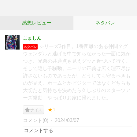
感想レビュー
ネタバレ
こましん
シリーズ2作目。1番距離のある仲間？グ
ネタバレ
ウェンダルと逃げる中で知らなかった一面に気が
つき、兄弟の共通点も見えグッと近づいて行く。
そして隠し子騒動。ユーリの正義は広く理不尽は
許さないものであったが、どうしても守るべきも
のが見え、ホームとかビジターではなくどちらも
大切だと気持ちを決めたら久しぶりのスターツア
ーズ発動！やっぱりお家に帰れました。
★1
ナイス
コメント(0)
2024/03/07