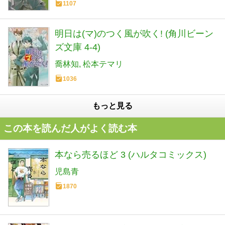
1107
明日は(マ)のつく風が吹く! (角川ビーン
ズ文庫 4-4)
喬林知
松本テマリ
1036
もっと見る
この本を読んだ人がよく読む本
本なら売るほど 3 (ハルタコミックス)
児島青
1870