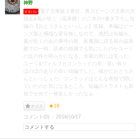
神野
電子文庫版２巻目。角川ビーンズ文庫の大
ネタバレ
脱走&風が吹く（温泉郷）の二本分+書き下ろし短
編の【おとうさんといっしょ】収録。本編はビー
ンズ版と極端な変化無しなので、感想は短編を。
風が吹くのあの事件の後、眞魔国に戻る前の温泉
郷での一時。読者の指摘でも気にしたのかユーリ
の足の件が明らかになる。水着の所には笑った。
ユーリ&ヴォルフとコンラッドの差。笑い有り、
ほのぼのありの良い短編でした。確かにおとうさ
んといっしょだ。コンラッドはどんな表情で聞い
ていたのか気になるところ。短編のイラストも新
規でせめて一枚欲しかったなぁ
★18
ナイス
コメント(0)
2016/10/17