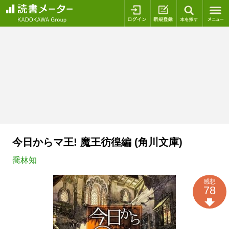
ログイン
新規登録
本を探
今日からマ王! 魔王彷徨編 (角川文庫)
喬林知
感想
78