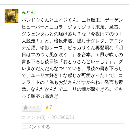
みとん
バンドウくんとエイジくん、ニセ魔王、ゲーゲン
ヒューバーとニコラ、ジャリジャリ末弟、魔笛、
グウェンダルとの駆け落ち？な『今夜はマのつく
大脱走！』と、暗殺未遂、隠し子グレタ、アニシ
ナ活躍、珍獣レース、ピッカリくん再登場な『明
日はマのつく風が吹く！』を合本。＋風が吹くの
書き下ろし後日談『おとうさんといっしょ』。グ
レタがだんだんなついていき、最後の書き下ろし
で、ユーリ大好き！な感じが可愛かった！で、コ
ンラートの「俺もお父さんですからね」発言も素
敵。なんだかんだでユーリの懐が深すぎる。でも
って順応力高過ぎ。
★7
ナイス
コメント(0)
2015/06/11