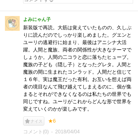
よみにゃん子
新装版で再読。大筋は覚えていたものの、久しぶ
りに読んだのでしっかり楽しめました。グエンと
ユーリの逃避行に始まり、最後はアニシナ大活
躍。人間と魔族、両者の関係性が大きなテーマで
しょうか。人間の二コラと恋に落ちたヒューブ。
魔族の子ども（隠し子）となったグレタ。人間と
魔族の間に生まれたコンラッド。人間だと信じて
１６年、実は魔王だった有利。お互いを想えば両
者の境目なんて飛び越えてしまえるのに、個が集
まるとそれができなくなるのは私たちの世界でも
同じですね。ユーリがこれからどんな形で世界を
変えていくのかが楽しみです。
★6
ナイス
コメント(0)
2018/04/04