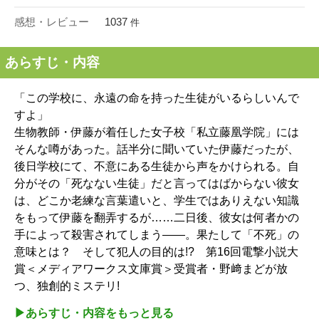
感想・レビュー
1037
件
あらすじ・内容
「この学校に、永遠の命を持った生徒がいるらしいんで
すよ」
生物教師・伊藤が着任した女子校「私立藤凰学院」には
そんな噂があった。話半分に聞いていた伊藤だったが、
後日学校にて、不意にある生徒から声をかけられる。自
分がその「死なない生徒」だと言ってはばからない彼女
は、どこか老練な言葉遣いと、学生ではありえない知識
をもって伊藤を翻弄するが……二日後、彼女は何者かの
手によって殺害されてしまう――。果たして「不死」の
意味とは？ そして犯人の目的は!? 第16回電撃小説大
賞＜メディアワークス文庫賞＞受賞者・野﨑まどが放
つ、独創的ミステリ!
▶︎あらすじ・内容をもっと見る