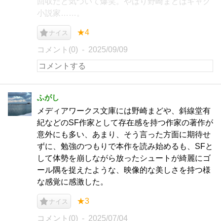
回収だと気づいて爆笑。やはり野崎まどはギャグ
小説家……。
★4
ナイス
コメント(0)
2025/09/09
ふがし
メディアワークス文庫には野崎まどや、斜線堂有
紀などのSF作家として存在感を持つ作家の著作が
意外にも多い、あまり、そう言った方面に期待せ
ずに、勉強のつもりで本作を読み始めるも、SFと
して体勢を崩しながら放ったシュートが綺麗にゴ
ール隅を捉えたような、映像的な美しさを持つ様
な感覚に感激した。
★3
ナイス
コメント(0)
2025/07/04