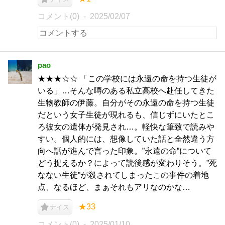
コメント(0)
2025/02/07
pao
★★★☆☆ 「この学校には永遠の命を持つ生徒が
いる」…そんな噂のある私立高校へ赴任してきた
生物教師の伊藤。自分がその永遠の命を持つ生徒
だという女子生徒が現れるも、信じずにいたとこ
ろ彼女の遺体が発見され…。軽快な筆致で読みや
すい。個人的には、想像していた話と全然違う方
向へ話が進んで言った印象。”永遠の命”について
どう捉えるか？によって読後感が変わりそう。”死
なない生徒”が殺されてしまったこの事件の着地
点、なるほど、まぁそれもアリなのかな…
★33
ナイス
コメント(0)
2025/01/10