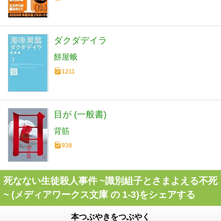
ダクダデイラ
餅屋蛾
1211
目が (一般書)
背筋
938
死なない生徒殺人事件 ~識別組子とさまよえる不死
~ (メディアワークス文庫 の 1-3)をシェアする
本つぶやきをつぶやく