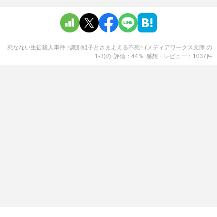
死なない生徒殺人事件 ~識別組子とさまよえる不死~ (メディアワークス文庫 の
1-3)
の
評価
44
％
感想・レビュー
1037
件