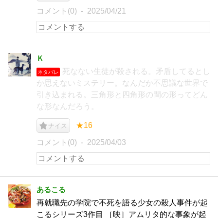
コメント(0)
2025/04/21
Ｋ
死なない生徒が殺される。矛盾してるとし
ネタバレ
か思えないミステリー。なんだか不思議な世界で
引き込まれる。三角形と四角形の間の形ってどん
な形なんだろう。
★16
ナイス
コメント(0)
2025/04/03
あるこる
再就職先の学院で不死を語る少女の殺人事件が起
こるシリーズ3作目 ［映］アムリタ的な事象が起