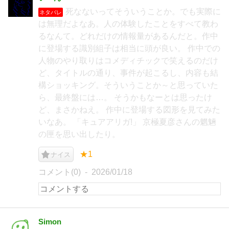
死なないってそういうことか。でも実際に
ネタバレ
は無理だよなあ。人の体験したことをすべて教わ
るなんて。どれだけの情報量があるんだと。作中
に登場する識別組子は相当に頭が良い。 作中での
人物のやり取りはコメディチックで笑えるのだけ
ど、タイトルの通り、事件が起こるし、内容も結
構ショッキング。そういうことか～と思っていた
ら、最終盤には…。 そうかもなーとは思ったけ
ど、まさかねえ。 作中に登場する図形を見てみた
いなあ。 「キュアアリガ!」 京極夏彦さんの魍魎
の匣を思い出したり。
★1
ナイス
コメント(0)
2026/01/18
Simon