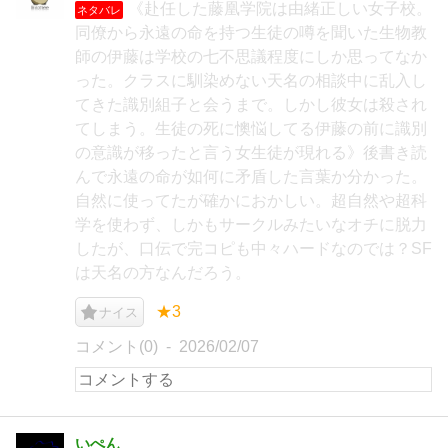
《赴任した藤凰学院は由緒正しい女子校。
ネタバレ
同僚から永遠の命を持つ生徒の噂を聞いた生物教
師の伊藤は学校の七不思議程度にしか思ってなか
った。クラスに馴染めない天名の相談中に乱入し
てきた識別組子と会うまで。しかし彼女は殺され
てしまう。生徒の死に懊悩してる伊藤の前に識別
の意識が移ったと言う女生徒が現れる》後書き読
んで永遠の命が如何に矛盾した言葉か分かった。
自然に使ってたが確かにおかしい。超自然や超科
学を使わず、しかもサークルみたいなオチに脱力
したが、口伝で完コピも中々ハードなのでは？SF
は天名の方なんだろう。
★3
ナイス
コメント(0)
2026/02/07
いぺん