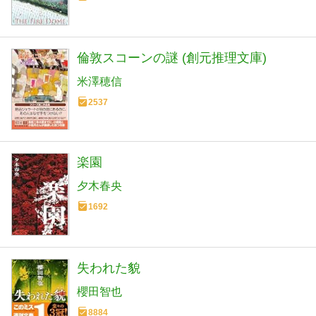
倫敦スコーンの謎 (創元推理文庫)
米澤穂信
2537
楽園
夕木春央
1692
失われた貌
櫻田智也
8884