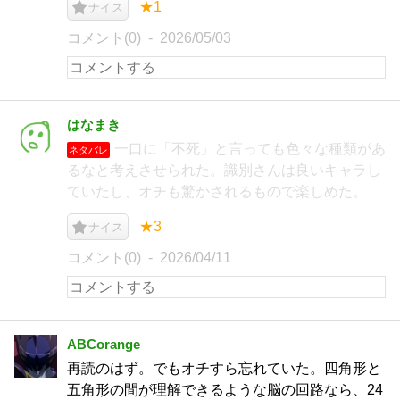
★1
ナイス
コメント(0)
2026/05/03
はなまき
一口に「不死」と言っても色々な種類があ
ネタバレ
るなと考えさせられた。識別さんは良いキャラし
ていたし、オチも驚かされるもので楽しめた。
★3
ナイス
コメント(0)
2026/04/11
ABCorange
再読のはず。でもオチすら忘れていた。四角形と
五角形の間が理解できるような脳の回路なら、24