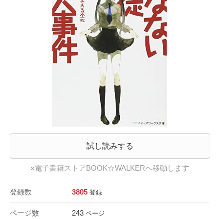
試し読みする
※電子書籍ストアBOOK☆WALKERへ移動します
登録数
3805
登録
ページ数
243
ページ