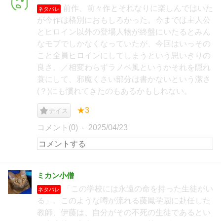
前作、前々作とそれなりに楽しんではいた
ネタバレ
が今作は格別におもしろかった。今までは主人公
とヒロイン以外の登場人物が終盤にいたるとみん
なモブでしかなくなっていたが、今回はいっその
こと全員ヒロインにしてしまうという思いきりの
良さ。／相変わらずラノベ風というかそれを隠れ
蓑にして、邪魔くさい部分は書かないという潔さ
(？)にも慣れてきたのもあるかもしれない。
★3
ナイス
コメント(0)
2025/04/23
ミカン小僧
「この学校には永遠の命を持った生徒がい
ネタバレ
る」。このような噂が流れる藤鳳学園に赴任した
教師、伊藤は、自分がその不死の生徒であるとい