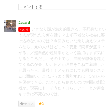
Jacard
いきなり謎が魅力的過ぎる。不死身だとい
ネタバレ
う人が現れたら何を話す？まず不老なら社会に溶
け込めないのでは？今回みたいな乗り換えシステ
ムなら、元の人格はどこへ？妄想で問答が盛り上
がる。／超自然か超科学かという論点はまず気に
なるところだし、その上でも、展開が想像を超え
てくるのが楽しい。何とか理屈をこねて着地した
と思ったら、最後！！／それにしても同期システ
ムは面白い。これがうまく機能すれば一定の人格
を保存できる。だとしたら創めたのは学園の創設
者か。現実にも、そうだ！ほら、アニーとか舞台
キャラは不死なのでは。
★3
ナイス