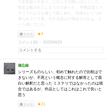
う女生徒と出会う。しかしその後しばらくして、
彼女は殺されてしまうのであった。 特殊設定ミス
テリ？のような感じで楽しめた。伏線もいくつか
張られていて良。オチを読んだ時はマジかぁ…と
いう感じでした。
★4
ナイス
コメント(0)
2025/04/23
備忘録
シリーズものらしい、初めて触れたので比較はで
きないが、不死という概念に対する解答として面
白い解釈だと思った ミステリではなかったのは残
念ではあるが、作品としてはこれはこれで良いと
思う
★21
ナイス