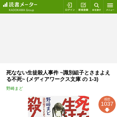
ログイン
新規登録
本を探
死なない生徒殺人事件 ~識別組子とさまよえ
る不死~ (メディアワークス文庫 の 1-3)
野崎まど
感想
1037