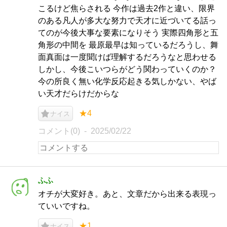
こるけど焦らされる 今作は過去2作と違い、限界
のある凡人が多大な努力で天才に近づいてる話っ
てのが今後大事な要素になりそう 実際四角形と五
角形の中間を 最原最早は知っているだろうし、舞
面真面は一度聞けば理解するだろうなと思わせる
しかし、今後こいつらがどう関わっていくのか？
今の所良く無い化学反応起きる気しかない、やば
い天才だらけだからな
★4
ナイス
コメント(0)
2025/02/22
ふふ
オチが大変好き。あと、文章だから出来る表現っ
ていいですね。
★1
ナイス