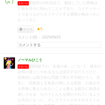
6部作の3作目読了。期待していた野崎ま
ネタバレ
ど節を存分に味わうことができた。コメディチッ
クでありながらもゾクゾクする展開が病みつきに
なってきた。
★5
ナイス
コメント(0)
2025/09/25
ノーマルひこう
識別組子の「永遠の命」について、彼女の
ネタバレ
説明の通りにやれるならば成立するだろうけど、
現実的には能力的な問題で実行不可能だろう。先
生に「四角形と五角形の間に入る図形」の描き方
を即座に教えられないことも教える能力に疑惑を
感じさせる。なのでとんちを聞かされているよう
な気分になった。そしてラストのオチがタイトル