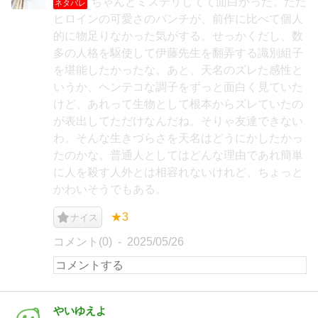
ちゃんとミステリしてて面白かった。ただ
ネタバレ
ヒロインの可愛さのパンチが、前作に比べて個人
的に物足りなかった気がする。せっかくだし、数
多の人格を駆使して伊藤先生を翻弄する識別組子
を堪能したかったな。あと、天名のズレた感性と
いうか、ヘンテコな調子をずっと面白く見ていた
けど、あれって生物として根本からズレていたの
が表出してただけなんだね。そりゃ友達できない
わ。そんな生きづらさを天名はどうにかしたかっ
たのかな。普通人としてはどんな理由であれ簡単
に人を殺す人外とは相容れないけれど、ちょっと
かわいそうでもある。
★3
ナイス
コメント(0)
2025/05/26
やいゆえよ