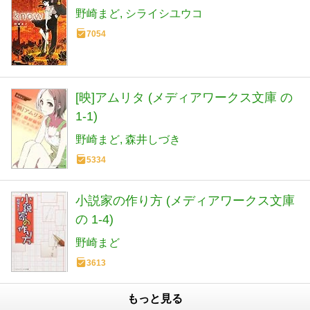
野崎まど
シライシユウコ
7054
[映]アムリタ (メディアワークス文庫 の
1-1)
野崎まど
森井しづき
5334
小説家の作り方 (メディアワークス文庫
の 1-4)
野崎まど
3613
もっと見る