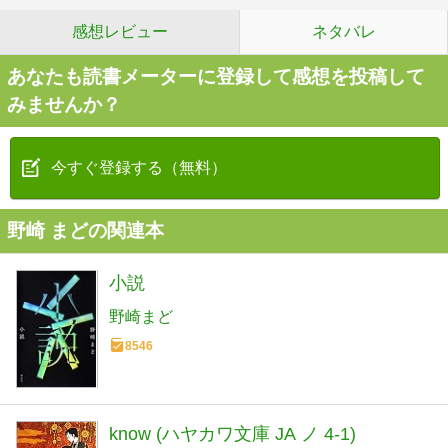
感想レビュー
ネタバレ
あなたも読書メーターに登録して感想を投稿して
みませんか？
今すぐ登録する（無料）
野崎 まどの関連本
小説
野崎まど
8546
know (ハヤカワ文庫 JA ノ 4-1)