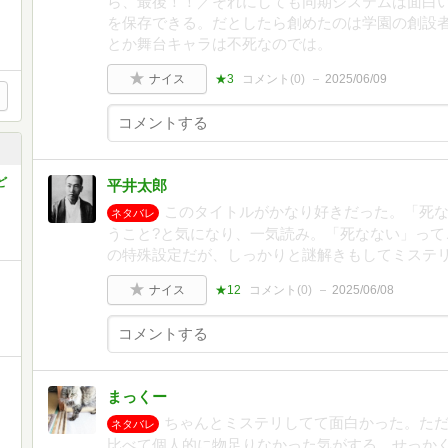
ら、最後！！／それにしても同期システムは面白
を保存できる。だとしたら創めたのは学園の創設
とか舞台キャラは不死なのでは。
ナイス
★3
コメント(
0
)
2025/06/09
ど
平井太郎
このタイトルがかなり好きだった。「死
ネタバレ
うこと?と気になり、一気読み。「死なない」って
の特殊設定だが、しっかりと謎解きもしてミステ
ナイス
★12
コメント(
0
)
2025/06/08
まっくー
ちゃんとミステリしてて面白かった。た
ネタバレ
比べて個人的に物足りなかった気がする。せっか