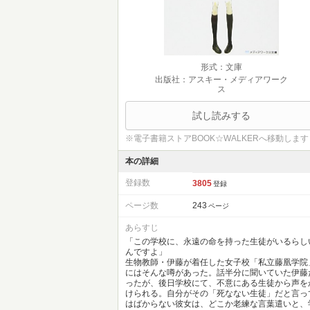
形式：文庫
出版社：アスキー・メディアワーク
ス
試し読みする
※電子書籍ストアBOOK☆WALKERへ移動します
本の詳細
登録数
3805
登録
ページ数
243
ページ
あらすじ
「この学校に、永遠の命を持った生徒がいるらし
んですよ」
生物教師・伊藤が着任した女子校「私立藤凰学院
にはそんな噂があった。話半分に聞いていた伊藤
ったが、後日学校にて、不意にある生徒から声を
けられる。自分がその「死なない生徒」だと言っ
はばからない彼女は、どこか老練な言葉遣いと、