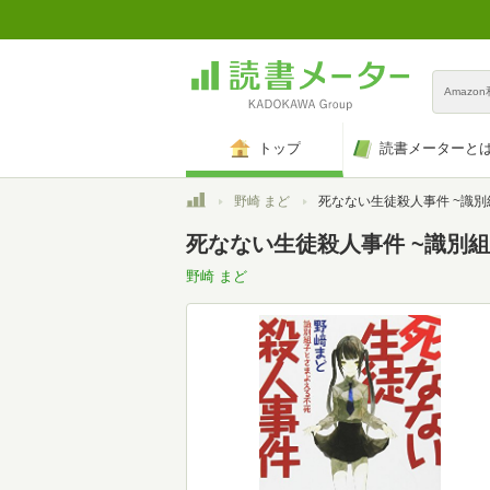
Amazo
トップ
読書メーターと
トップ
野崎 まど
死なない生徒殺人事件 ~識別組子とさまよえる不死~ (メディアワークス文
死なない生徒殺人事件 ~識別組子
野崎 まど