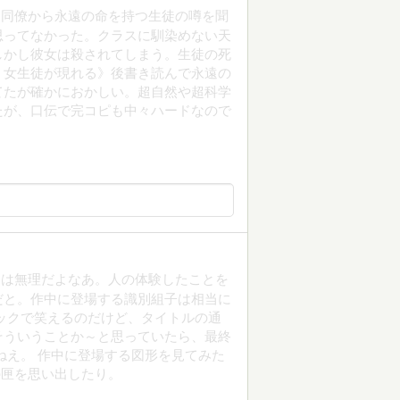
。同僚から永遠の命を持つ生徒の噂を聞
思ってなかった。クラスに馴染めない天
しかし彼女は殺されてしまう。生徒の死
う女生徒が現れる》後書き読んで永遠の
てたが確かにおかしい。超自然や超科学
たが、口伝で完コピも中々ハードなので
には無理だよなあ。人の体験したことを
だと。作中に登場する識別組子は相当に
ックで笑えるのだけど、タイトルの通
そういうことか～と思っていたら、最終
ねえ。 作中に登場する図形を見てみた
の匣を思い出したり。