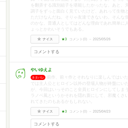
を翻弄する識別組子を堪能したかったな。あと、
調子をずっと面白く見ていたけど、あれって生物
ただけなんだね。そりゃ友達できないわ。そんな
のかな。普通人としてはどんな理由であれ簡単に
ょっとかわいそうでもある。
ナイス
★3
コメント(
0
)
2025/05/26
やいゆえよ
前作、前々作とそれなりに楽しんではい
ネタバレ
では主人公とヒロイン以外の登場人物が終盤にい
が、今回はいっそのこと全員ヒロインにしてしま
ラノベ風というかそれを隠れ蓑にして、邪魔くさい
れてきたのもあるかもしれない。
ナイス
★3
コメント(
0
)
2025/04/23