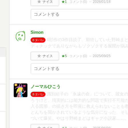
ナイス
★1
コメント(
0
)
2026/01/18
Simon
6部作の3作目読了。期待していた野崎ま
ネタバレ
ディチックでありながらもゾクゾクする展開が病
ナイス
★5
コメント(
0
)
2025/09/25
ノーマルひこう
識別組子の「永遠の命」について、彼女
ネタバレ
ろうけど、現実的には能力的な問題で実行不可能
入る図形」の描き方を即座に教えられないことも
とんちを聞かされているような気分になった。そ
づいて爆笑。やはり野崎まどはギャグ小説家……