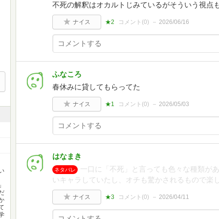
不死の解釈はオカルトじみているがそういう視点
ナイス
★2
コメント(
0
)
2026/06/16
ふなころ
春休みに貸してもらってた
ナイス
★1
コメント(
0
)
2026/05/03
はなまき
一口に「不死」と言っても色々な種類が
ネタバレ
い
いキャラしていたし、オチも驚かされるもので楽
」
だ
ナイス
★3
コメント(
0
)
2026/04/11
か
て
学