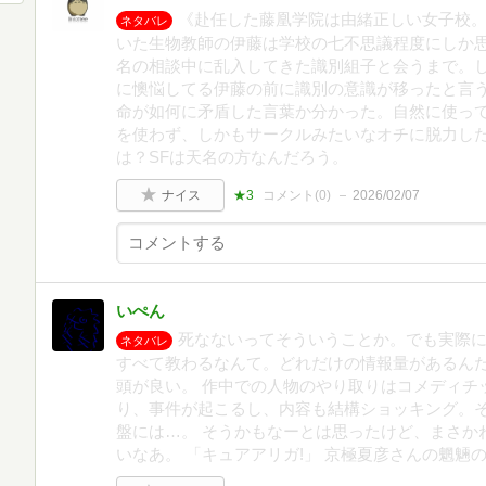
《赴任した藤凰学院は由緒正しい女子校
ネタバレ
いた生物教師の伊藤は学校の七不思議程度にしか
名の相談中に乱入してきた識別組子と会うまで。
に懊悩してる伊藤の前に識別の意識が移ったと言
命が如何に矛盾した言葉か分かった。自然に使っ
を使わず、しかもサークルみたいなオチに脱力し
は？SFは天名の方なんだろう。
ナイス
★3
コメント(
0
)
2026/02/07
いぺん
死なないってそういうことか。でも実際
ネタバレ
すべて教わるなんて。どれだけの情報量があるん
頭が良い。 作中での人物のやり取りはコメディチ
り、事件が起こるし、内容も結構ショッキング。
盤には…。 そうかもなーとは思ったけど、まさか
いなあ。 「キュアアリガ!」 京極夏彦さんの魍魎