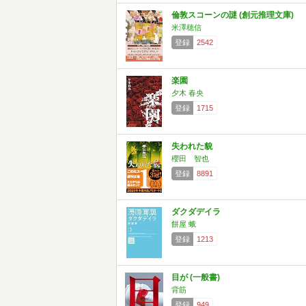
倫敦スコーンの謎 (創元推理文庫)
米澤穂信
登録
2542
楽園
夕木 春央
登録
1715
失われた貌
櫻田 智也
登録
8891
ダクダデイラ
餅屋 蛾
登録
1213
目が (一般書)
背筋
登録
949