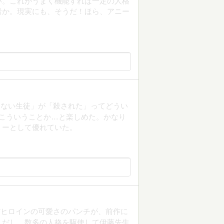
い。これがうまく機能すれば一定の人格
者か。現実にも、そうだ！ほら、アニー
なない生徒」が「殺された」ってどうい
こういうことか…と楽しめた。かなり
リーとして優れていた。
だヒロインの可愛さのパンチが、前作に
くだし、数多の人格を駆使して伊藤先生