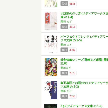
登録
5335
小説家の作り方 (メディアワークス
庫 の 1-4)
野崎 まど
登録
3613
パーフェクトフレンド (メディアワ
クス文庫 の 1-5)
野崎 まど
登録
3207
独創短編シリーズ 野崎まど劇場 (電
文庫)
野崎まど
登録
2970
舞面真面とお面の女 (メディアワー
ス文庫 の 1-2)
野崎 まど
登録
2858
2 (メディアワークス文庫 の 1-6)