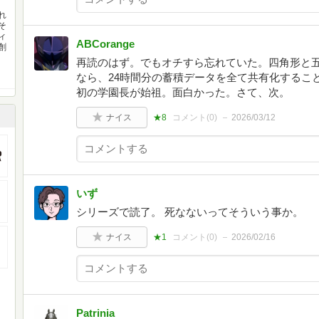
れ
そ
ィ
ABCorange
創
再読のはず。でもオチすら忘れていた。四角形と
なら、24時間分の蓄積データを全て共有化するこ
初の学園長が始祖。面白かった。さて、次。
ナイス
★8
コメント(
0
)
2026/03/12
いず
シリーズで読了。 死なないってそういう事か。
ナイス
★1
コメント(
0
)
2026/02/16
Patrinia