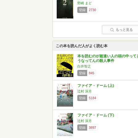
野崎 まど
登録
2730
もっと見る
この本を読んだ人がよく読む本
本を読むのが超速い人の頭の中って
うなってんの殺人事件
白井智之
登録
845
ファイア・ドーム (上)
辻村 深月
登録
5184
ファイア・ドーム (下)
辻村 深月
登録
3897