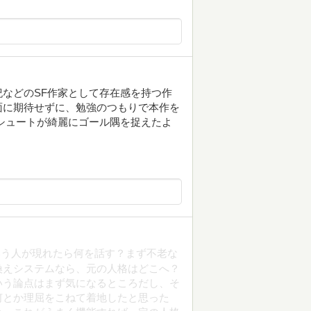
などのSF作家として存在感を持つ作
面に期待せずに、勉強のつもりで本作を
シュートが綺麗にゴール隅を捉えたよ
。
いう人が現れたら何を話す？まず不老な
換えシステムなら、元の人格はどこへ？
いう論点はまず気になるところだし、そ
何とか理屈をこねて着地したと思った