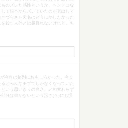
天名のズレた感性というか、ヘンテコな
として根本からズレていたのが表出して
生きづらさを天名はどうにかしたかった
人を殺す人外とは相容れないけれど、ち
たが今作は格別におもしろかった。今ま
たるとみんなモブでしかなくなっていた
うという思いきりの良さ。／相変わらず
部分は書かないという潔さ(？)にも慣