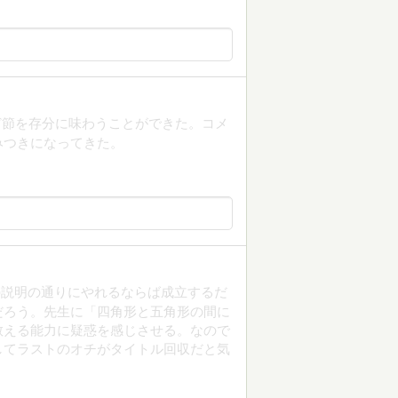
ど節を存分に味わうことができた。コメ
みつきになってきた。
の説明の通りにやれるならば成立するだ
だろう。先生に「四角形と五角形の間に
教える能力に疑惑を感じさせる。なので
してラストのオチがタイトル回収だと気
。