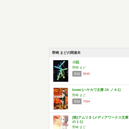
野崎 まどの関連本
小説
野崎 まど
登録
8545
know (ハヤカワ文庫 JA ノ 4-1)
野崎 まど
登録
7054
[映]アムリタ (メディアワークス文庫
の 1-1)
野崎 まど