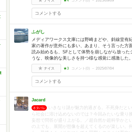
ナイス
★4
コメント(
0
)
2025/09/09
文
ふがし
メディアワークス文庫には野崎まどや、斜線堂有紀
ー
家の著作が意外にも多い、あまり、そう言った方
読み始めるも、SFとして体勢を崩しながら放った
うな、映像的な美しさを持つ様な感覚に感激した
ナイス
★3
コメント(
0
)
2025/07/04
撃
Jacard
ク
いきなり謎が魅力的過ぎる。不死身だと
ネタバレ
ら社会に溶け込めないのでは？今回みたいな乗り
妄想で問答が盛り上がる。／超自然か超科学かと
の上でも、展開が想像を超えてくるのが楽しい。