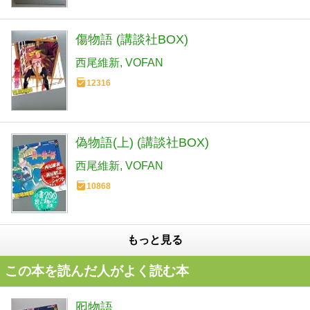
傷物語 (講談社BOX)
西尾維新
VOFAN
12316
偽物語(上) (講談社BOX)
西尾維新
VOFAN
10868
もっと見る
この本を読んだ人がよく読む本
囮物語