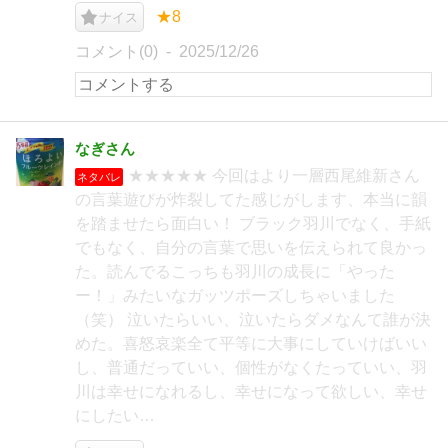
★8
ナイス
コメント(0)
2025/12/26
なぎさん
★★★★★ 今回はより一層西尾維新さん
ネタバレ
の言葉遊びが炸裂してた感じがします、本当に韻
を踏ませたら面白い！ ブラック羽川でなく、手紙
でもなく、自分の言葉で思いを伝えられて良かっ
た。読んでるこっちも羽川の成長に「やった
ー！」みたいなガッツポーズしちゃいました
（笑） 泣いたらいい、泣いたらダメなんて誰が決
めた。喜怒哀楽全て平等に大事にしていけばいい
し、普通だっていい、個性がなくたっていい、羽
川は幸せになれるし、幸せになって欲しい、幸せ
にしたい…