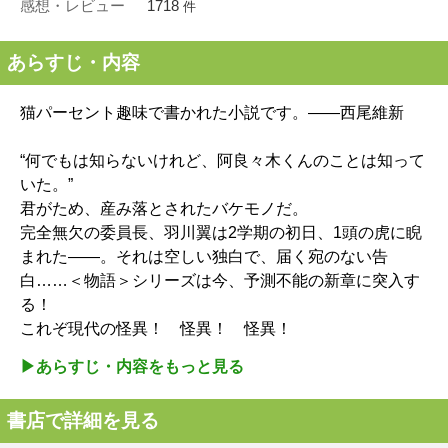
感想・レビュー
1718
件
あらすじ・内容
猫パーセント趣味で書かれた小説です。――西尾維新
“何でもは知らないけれど、阿良々木くんのことは知って
いた。”
君がため、産み落とされたバケモノだ。
完全無欠の委員長、羽川翼は2学期の初日、1頭の虎に睨
まれた――。それは空しい独白で、届く宛のない告
白……＜物語＞シリーズは今、予測不能の新章に突入す
る！
これぞ現代の怪異！ 怪異！ 怪異！
▶︎あらすじ・内容をもっと見る
書店で詳細を見る