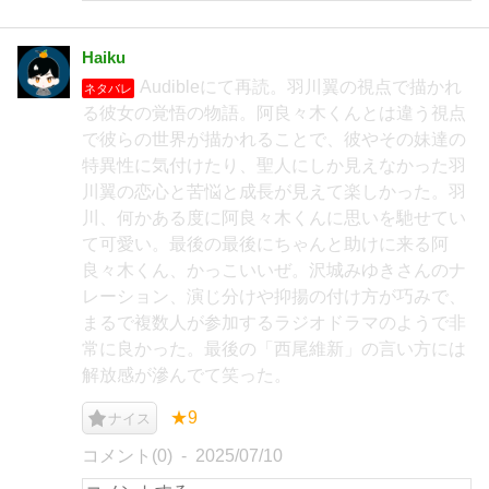
Haiku
Audibleにて再読。羽川翼の視点で描かれ
ネタバレ
る彼女の覚悟の物語。阿良々木くんとは違う視点
で彼らの世界が描かれることで、彼やその妹達の
特異性に気付けたり、聖人にしか見えなかった羽
川翼の恋心と苦悩と成長が見えて楽しかった。羽
川、何かある度に阿良々木くんに思いを馳せてい
て可愛い。最後の最後にちゃんと助けに来る阿
良々木くん、かっこいいぜ。沢城みゆきさんのナ
レーション、演じ分けや抑揚の付け方が巧みで、
まるで複数人が参加するラジオドラマのようで非
常に良かった。最後の「西尾維新」の言い方には
解放感が滲んでて笑った。
★9
ナイス
コメント(0)
2025/07/10