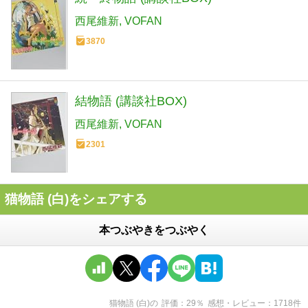
西尾維新
VOFAN
3870
結物語 (講談社BOX)
西尾維新
VOFAN
2301
猫物語 (白)をシェアする
本つぶやきをつぶやく
猫物語 (白)
の
評価
29
％
感想・レビュー
1718
件