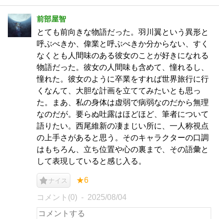
前部屋智
とても前向きな物語だった。羽川翼という異形と
呼ぶべきか、偉業と呼ぶべきか分からない、すく
なくとも人間味のある彼女のことが好きになれる
物語だった。彼女の人間味も含めて、憧れるし、
憧れた。彼女のように卒業をすれば世界旅行に行
くなんて、大胆な計画を立ててみたいとも思っ
た。まあ、私の身体は虚弱で病弱なのだから無理
なのだが。要らぬ吐露はほどほど、筆者について
語りたい。西尾維新の凄まじい所に、一人称視点
の上手さがあると思う。そのキャラクターの口調
はもちろん、立ち位置や心の裏まで、その語彙と
して表現していると感じ入る。
★6
ナイス
コメント(0)
2025/08/04