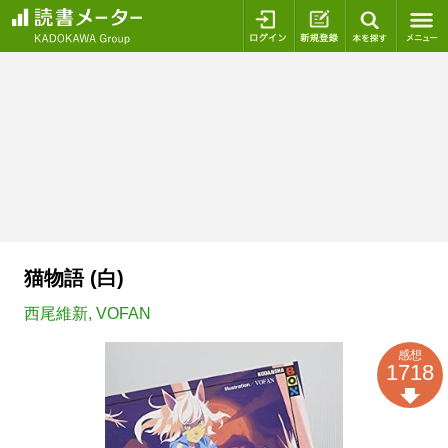
ログイン
新規登録
本を探
猫物語 (白)
西尾維新
,
VOFAN
感想
1718