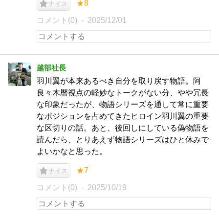
★8
ナイス
コメント(0)
2025/12/01
越部社長
羽川翼が本来あるべき自分を取り戻す物語。阿
良々木暦視点の軽妙なトークがない分、やや冗長
な印象だったが、物語シリーズを通して常に重要
なポジションを占めてきたヒロイン羽川翼の重要
な区切りの話。あと、後回しにしている偽物語を
読んだら、とりあえず物語シリーズはひと休みで
よいかなと思った。
★7
ナイス
コメント(0)
2025/10/19