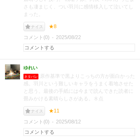
さも凄まじく、つい羽川に感情移入して泣いてし
まった。
★8
ナイス
コメント(0)
2025/08/22
ゆれい
原作基準で黒よりこっちの方が面白かった
ネタバレ
感。羽川という難しいキャラをうまく着地させた
と思う。最後の手紙には今まで読んできた読者に
畳みかける素晴らしさがある。８点
★11
ナイス
コメント(0)
2025/08/12