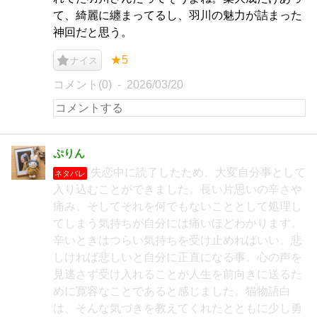
て、綺麗に纏まってるし、羽川の魅力が詰まった
神回だと思う。
★5
ナイス
コメント(0)
2026/03/20
ぷりん
失恋中に読了したため、大変自分事として
ネタバレ
入り込むことができました。長い片思いの辛さや
痛み、そしてそれを何でもないこととして処理し
てしまう気持ちが自分には痛いほどわかります。
辛いときはつらい気持ちを受け止めればいい。悲
しければ悲しいと自分に正直になる事。心の声を
見逃さず受け入れることが人生を前向きに送るた
めに寛容なことであると感じました。猫物語白
は、そんな気づきを教えてくれたとともに少し勇