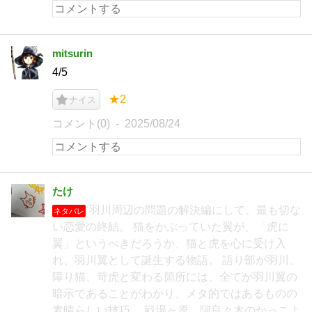
mitsurin
4/5
★2
ナイス
コメント(0)
2025/08/24
たけ
羽川周辺の問題の解決編にして、最も切な
ネタバレ
い恋愛の終結。 猫をかぶっていた翼が、「虎に
翼」というべきだろうか、猫と虎を心に受け入
れ、羽川翼として誕生する物語。 語り部が羽川、
障り猫、苛虎と変わる箇所には、全てが羽川翼の
暗示であることがわかり、メタ的ではあるものの
素晴らしい技巧。 戦場ヶ原、阿良々木のかっこよ