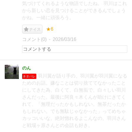
気づけてくれるような物語でしたね。 羽川はこれ
から新しい恋を見つけることができるんでしょう
かね。一緒に頑張ろう。
★6
ナイス
コメント(0)
2026/03/16
のん
羽川翼が語り手の、羽川翼が羽川翼になる
ネタバレ
ためのお話。嫌なことは切り捨ててなかったこと
にしてきた為、白くて、白無垢で、白々しい羽川
さんだった。最後に阿良々木くんが助けにきてく
れて、「無理だったかもしれない。無茶だったか
もしれない。でも無駄じゃなかった」ってめちゃ
カッコいいな。絶対惚れるよこんなの。羽川さん
と戦場ヶ原さんとの会話も好き。