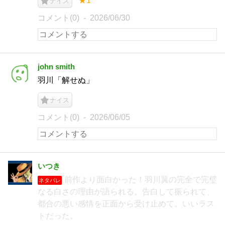
★1
ナイス
コメント(0)
2026/06/30
john smith
羽川「解せぬ」
ナイス
コメント(0)
2026/06/05
いつき
前作より面白かった！羽川翼の完全で完璧
ネタバレ
なる白さの理由が語られる。告白して振られて、
都合の悪い感情を正面から受け止めて。いいラス
トだった。