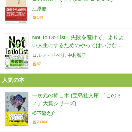
江原慶
143
Not To Do List 失敗を避けて、よりよ
い人生にするためのやってはいけない
ことリスト
ロルフ・ドベリ
中村智子
87
人気の本
一次元の挿し木 (宝島社文庫 『このミ
ス』大賞シリーズ)
松下龍之介
23364