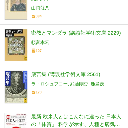
山岡荘八
384
密教とマンダラ (講談社学術文庫 2229)
頼富本宏
107
箴言集 (講談社学術文庫 2561)
ラ・ロシュフコー
武藤剛史
鹿島茂
173
最新 欧米人とはこんなに違った 日本人
の「体質」 科学が示す、人種と病気の