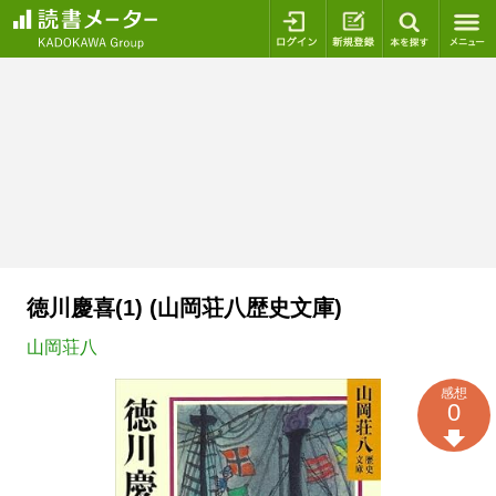
ログイン
新規登録
本を探
徳川慶喜(1) (山岡荘八歴史文庫)
山岡荘八
感想
0