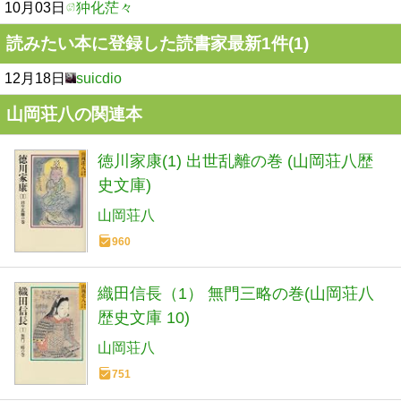
10月03日
狆化茫々
読みたい本に登録した読書家最新1件(1)
12月18日
suicdio
山岡荘八の関連本
徳川家康(1) 出世乱離の巻 (山岡荘八歴
史文庫)
山岡荘八
960
織田信長（1） 無門三略の巻(山岡荘八
歴史文庫 10)
山岡荘八
751