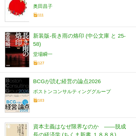
新常識 (ブルーバックス)
奥田昌子
111
新装版-長き雨の烙印 (中公文庫 と 25-
58)
堂場瞬一
127
BCGが読む経営の論点2026
ボストンコンサルティンググループ
103
資本主義はなぜ限界なのか ――脱成
長の経済学 (ちくま新書 １８８８)