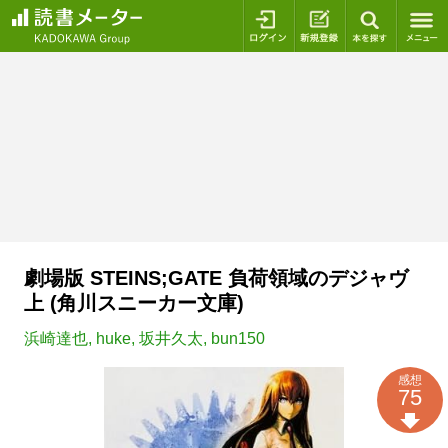
ログイン
新規登録
本を探
劇場版 STEINS;GATE 負荷領域のデジャヴ
上 (角川スニーカー文庫)
浜崎達也
,
huke
,
坂井久太
,
bun150
感想
75