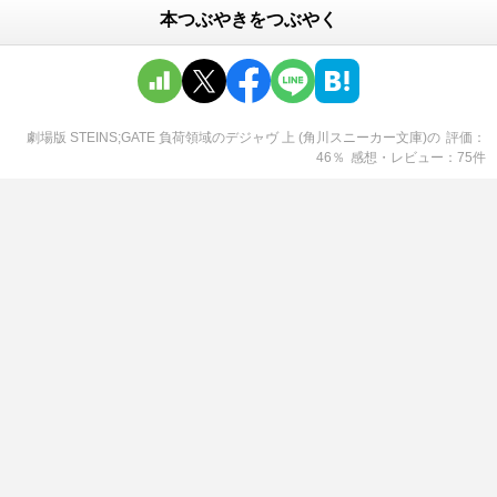
本つぶやきをつぶやく
劇場版 STEINS;GATE 負荷領域のデジャヴ 上 (角川スニーカー文庫)
の
評価
46
％
感想・レビュー
75
件