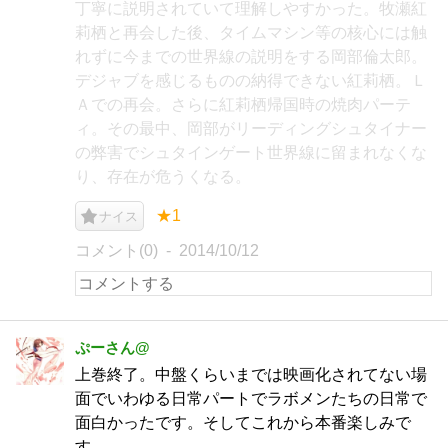
丁寧に説明されていて理解しやすかった。牧瀬紅
莉栖と再会した後、タイムマシン等の核心には触
れずに今までの世界線の説明をする岡部倫太郎。
デジャブを感じるものの納得できない紅莉栖。Ｌ
Ａでの再会。さらに紅莉栖帰国時の焼肉パーテ
ィ。その最中、岡部がリーディングシュタイナー
の弊害でシュタインゲート世界線に留まれなくな
り、存在が危うくなる。
★1
ナイス
コメント(0)
2014/10/12
ぷーさん@
上巻終了。中盤くらいまでは映画化されてない場
面でいわゆる日常パートでラボメンたちの日常で
面白かったです。そしてこれから本番楽しみで
す。