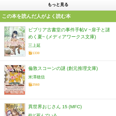
もっと見る
この本を読んだ人がよく読む本
ビブリア古書堂の事件手帖V ~扉子と謎
めく夏~ (メディアワークス文庫)
三上延
1330
倫敦スコーンの謎 (創元推理文庫)
米澤穂信
2560
異世界おじさん 15 (MFC)
殆ど死んでいる