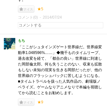
★5
ナイス
コメント(0)
2014/07/24
もち
「ここがシュタインズゲート世界線だ。世界線変
動率1.048596%……」◆幾千ものタイムリープ、
過去改変を経て、「都合の良い」世界線に到達し
た岡部倫太郎。何も失うことのない、収束も拡散
もしない未知の現実を生きる岡部だったが、他の
世界線のフラッシュバックに苦しむようになる。
■タイムトラベルを扱った人気作品の、劇場版ノ
ベライズ。ゲームなりアニメなりで本編を視聴し
てから読むことをお勧めします。
★9
ナイス