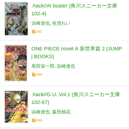
.hack//AI buster (角川スニーカー文庫
102-4)
浜崎達也
依澄れい
193
ONE PIECE novel A 新世界篇 2 (JUMP
j BOOKS)
尾田栄一郎
浜崎達也
164
.hack//G.U. Vol.1 (角川スニーカー文庫
102-67)
浜崎達也
森田柚花
144