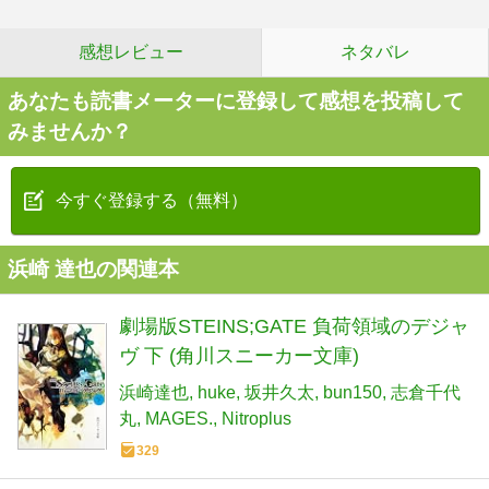
感想レビュー
ネタバレ
あなたも読書メーターに登録して感想を投稿して
みませんか？
今すぐ登録する（無料）
浜崎 達也の関連本
劇場版STEINS;GATE 負荷領域のデジャ
ヴ 下 (角川スニーカー文庫)
浜崎達也
huke
坂井久太
bun150
志倉千代
丸
MAGES.
Nitroplus
329