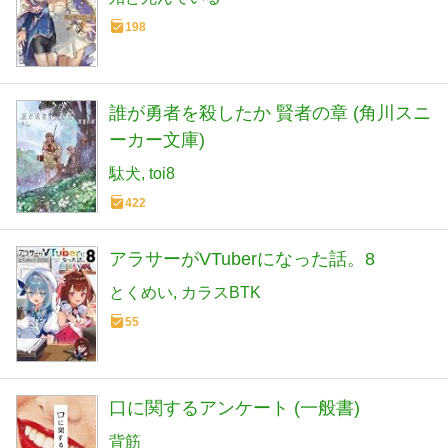
198
誰が勇者を殺したか 賢者の章 (角川スニ
ーカー文庫)
駄犬
toi8
422
アラサーがVTuberになった話。8
とくめい
カラスBTK
55
口に関するアンケート (一般書)
背筋