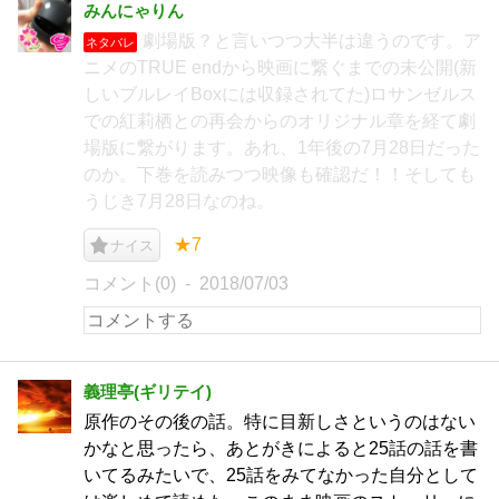
みんにゃりん
劇場版？と言いつつ大半は違うのです。ア
ネタバレ
ニメのTRUE endから映画に繋ぐまでの未公開(新
しいブルレイBoxには収録されてた)ロサンゼルス
での紅莉栖との再会からのオリジナル章を経て劇
場版に繋がります。あれ、1年後の7月28日だった
のか。下巻を読みつつ映像も確認だ！！そしても
うじき7月28日なのね。
★7
ナイス
コメント(0)
2018/07/03
義理亭(ギリテイ)
原作のその後の話。特に目新しさというのはない
かなと思ったら、あとがきによると25話の話を書
いてるみたいで、25話をみてなかった自分として