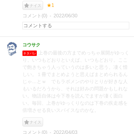
★1
ナイス
コメント(0)
2022/06/30
コウサク
上巻の最後の方までめっちゃ展開がゆっく
ネタバレ
り。いつもどおりといえば、いつもどおり。ここ
で飽きちゃう人っていうのは多いと思う。凄く惜
しい。１冊でまとめようと思えばまとめられるん
じゃ…とｗ でもラボメンのやりとりが好きな人
もいるだろうから、それは好みの問題かもしれな
い。物語自体は今下巻を読んでますが凄く面白
い。毎回、上巻がゆっくりなのは下巻の疾走感を
倍増させる良いスパイスなのかな。
ナイス
コメント(0)
2022/04/03