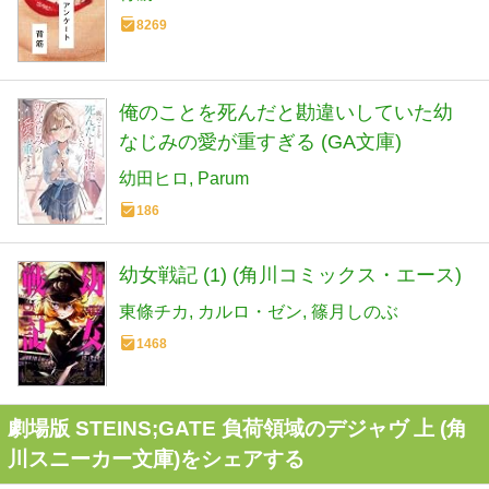
8269
俺のことを死んだと勘違いしていた幼
なじみの愛が重すぎる (GA文庫)
幼田ヒロ
Parum
186
幼女戦記 (1) (角川コミックス・エース)
東條チカ
カルロ・ゼン
篠月しのぶ
1468
劇場版 STEINS;GATE 負荷領域のデジャヴ 上 (角
川スニーカー文庫)をシェアする