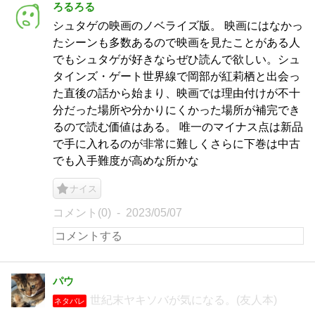
ろるろる
シュタゲの映画のノベライズ版。 映画にはなかっ
たシーンも多数あるので映画を見たことがある人
でもシュタゲが好きならぜひ読んで欲しい。シュ
タインズ・ゲート世界線で岡部が紅莉栖と出会っ
た直後の話から始まり、映画では理由付けが不十
分だった場所や分かりにくかった場所が補完でき
るので読む価値はある。 唯一のマイナス点は新品
で手に入れるのが非常に難しくさらに下巻は中古
でも入手難度が高めな所かな
ナイス
コメント(0)
2023/05/07
パウ
世紀末ヤキソバが気になる。(友人本)
ネタバレ