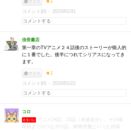
★1
ナイス
コメント(0)
2015/01/31
信長書店
第一章のTVアニメ２４話後のストーリーが個人的
に１番でした。後半につれてシリアスになってき
ます。
★1
ナイス
コメント(0)
2015/01/22
コロ
アニメ24話、25話（未放送分）、その後
ネタバレ
映画までのつなぎの話、映画序盤といった内容。