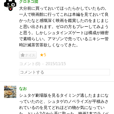
クロネコ団
大分前に買っておいてほったらかしていたもの。
一人で映画館に行ってこれは本編を見ておいて良
かったなと感慨深く映画を鑑賞したのをまじまじ
と思い出されます。ゼロの方もプレーしてみよう
と思う。しかしシュタインズゲートは構成が緻密
で素晴らしい。アマゾンで売っているニキシー管
時計滅茶苦茶欲しくなってきた。
★5
ナイス
コメント(0)
2015/11/15
なお
シュタゲ劇場版を見るタイミング逃したままにな
っていたのと、シュタゲのノベライズが平積みさ
れているのを見てどれほどの物か気になってい
た、という2点から手に取った。映画1本でラノベ