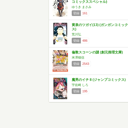
コミックススペシャル)
ゆうき まさみ
登録
161
黄泉のツガイ(13) (ガンガンコミック
ス)
荒川弘
登録
486
倫敦スコーンの謎 (創元推理文庫)
米澤穂信
登録
2543
魔男のイチ 8 (ジャンプコミックス)
宇佐崎 しろ
登録
195