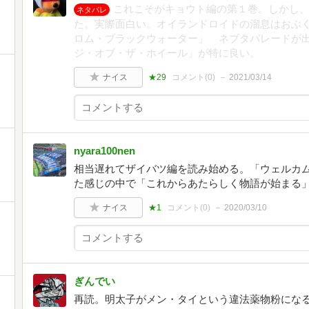
これこそがキョウト編の第１巻。しかし
ネタバレ
・
た。実際面白い。オイランドロイドの溜息はおぶ
ロム・ブラックウォーター」 ネブタパレードが
ジ・オブ・ザ・ホイール」が特に良い。
ナイス
★29
コメント(
0
)
2021/03/14
・
nyara100nen
・
相当遅れてザイバツ編を読み始める。「ウェルカ
た感じの中で「これからあたらしく物語が始まる
ナイス
★1
コメント(
0
)
2020/03/10
・
ぎんでい
再読。明太子がメン・タイという違法薬物粉にな