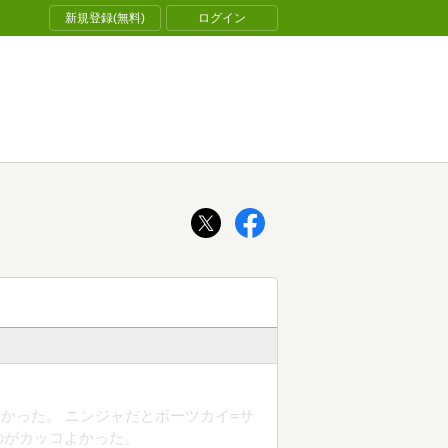
新規登録(無料)
ログイン
かった。 ニンジャだとボーツカイ=サ
のがカッコよかった。