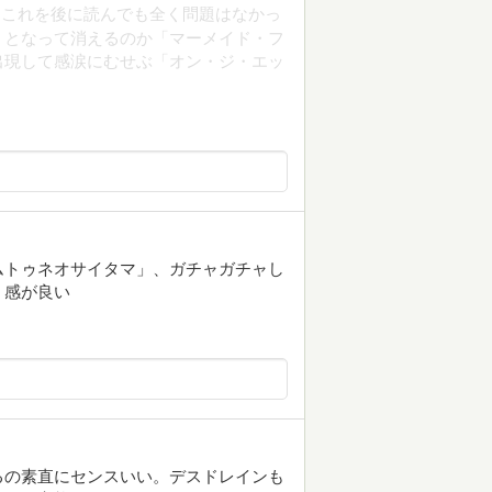
、これを後に読んでも全く問題はなかっ
くとなって消えるのか「マーメイド・フ
出現して感涙にむせぶ「オン・ジ・エッ
ムトゥネオサイタマ」、ガチャガチャし
」感が良い
るの素直にセンスいい。デスドレインも