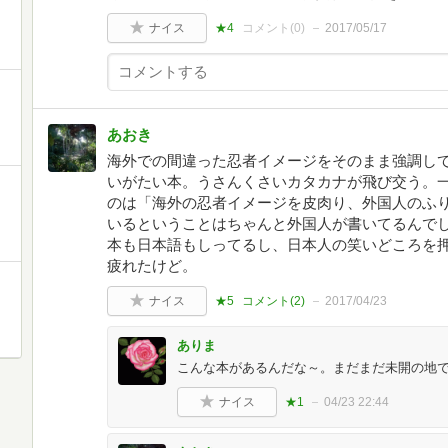
ナイス
★4
コメント(
0
)
2017/05/17
あおき
海外での間違った忍者イメージをそのまま強調し
いがたい本。うさんくさいカタカナが飛び交う。
のは「海外の忍者イメージを皮肉り、外国人のふ
いるということはちゃんと外国人が書いてるんでしょう
本も日本語もしってるし、日本人の笑いどころを
疲れたけど。
ナイス
★5
コメント(
2
)
2017/04/23
ありま
こんな本があるんだな～。まだまだ未開の地
ナイス
★1
04/23 22:44