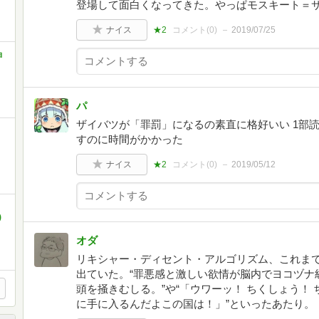
・
登場して面白くなってきた。やっぱモスキート＝
ナイス
★2
コメント(
0
)
2019/07/25
ョ
・
パ
ザイバツが「罪罰」になるの素直に格好いい 1部
すのに時間がかかった
・
ナイス
★2
コメント(
0
)
2019/05/12
)
・
オダ
リキシャー・ディセント・アルゴリズム、これま
出ていた。“罪悪感と激しい欲情が脳内でヨコヅナ
頭を掻きむしる。”や“「ウワーッ！ ちくしょう！
に手に入るんだよこの国は！」”といったあたり。