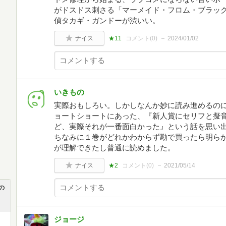
がドスドス刺さる「マーメイド・フロム・ブラッ
偵タカギ・ガンドーが渋いい。
ナイス
★11
コメント(
0
)
2024/01/02
いきもの
実際おもしろい。しかしなんか妙に読み進めるの
ョートショートにあった、『新人賞にセリフと擬
ど、実際それが一番面白かった』という話を思い
ちなみに１巻がどれかわからず勘で買ったら明ら
が理解できたし普通に読めました。
ナイス
★2
コメント(
0
)
2021/05/14
の
ジョージ