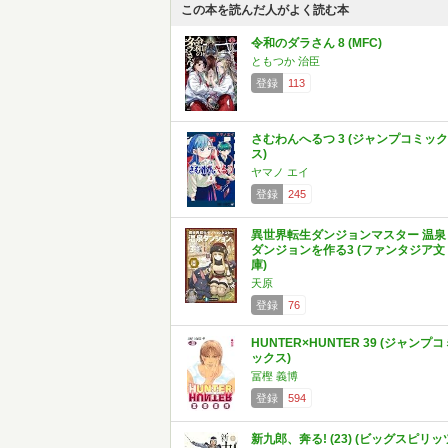
この本を読んだ人がよく読む本
令和のダラさん 8 (MFC)
ともつか 治臣
登録
113
さむわんへるつ 3 (ジャンプコミック
ス)
ヤマノ エイ
登録
245
異世界転生ダンジョンマスター 温泉
ダンジョンを作る3 (ファンタジア文
庫)
天原
登録
76
HUNTER×HUNTER 39 (ジャンプコ
ックス)
冨樫 義博
登録
594
新九郎、奔る! (23) (ビッグスピリッ