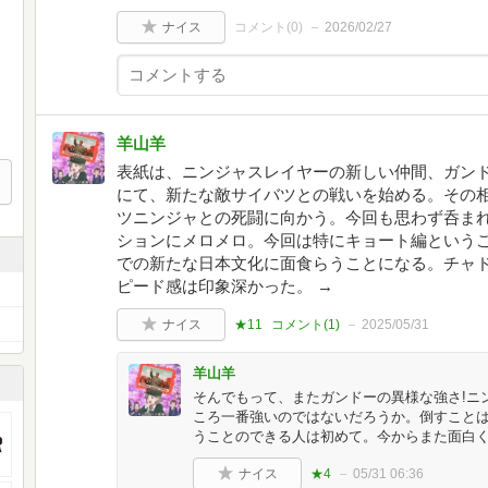
ナイス
コメント(
0
)
2026/02/27
羊山羊
表紙は、ニンジャスレイヤーの新しい仲間、ガン
にて、新たな敵サイバツとの戦いを始める。その
ツニンジャとの死闘に向かう。今回も思わず呑ま
ションにメロメロ。今回は特にキョート編という
での新たな日本文化に面食らうことになる。チャ
ピード感は印象深かった。 →
ナイス
★11
コメント(
1
)
2025/05/31
羊山羊
そんでもって、またガンドーの異様な強さ!ニ
ころ一番強いのではないだろうか。倒すことは
うことのできる人は初めて。今からまた面白
ナイス
★4
05/31 06:36