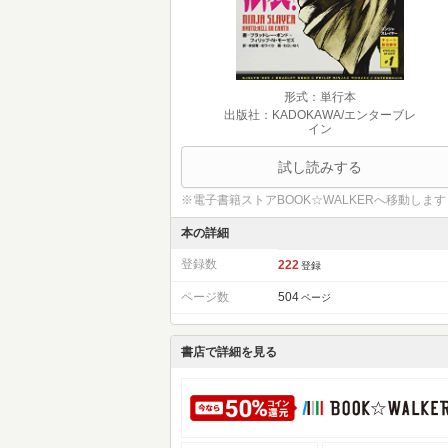
形式：単行本
出版社：KADOKAWA/エンターブレ
イン
試し読みする
※電子書籍ストアBOOK☆WALKERへ移動します
本の詳細
登録数
222
登録
ページ数
504
ページ
書店で詳細を見る