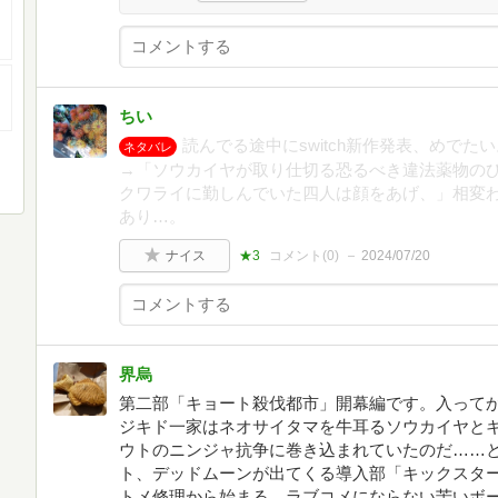
ちい
読んでる途中にswitch新作発表、めで
ネタバレ
→「ソウカイヤが取り仕切る恐るべき違法薬物の
クワライに勤しんでいた四人は顔をあげ、」相変
あり…。
ナイス
★3
コメント(
0
)
2024/07/20
界烏
第二部「キョート殺伐都市」開幕編です。入って
ジキド一家はネオサイタマを牛耳るソウカイヤと
ウトのニンジャ抗争に巻き込まれていたのだ……
ト、デッドムーンが出てくる導入部「キックスタ
トメ修理から始まる、ラブコメにならない苦いボ