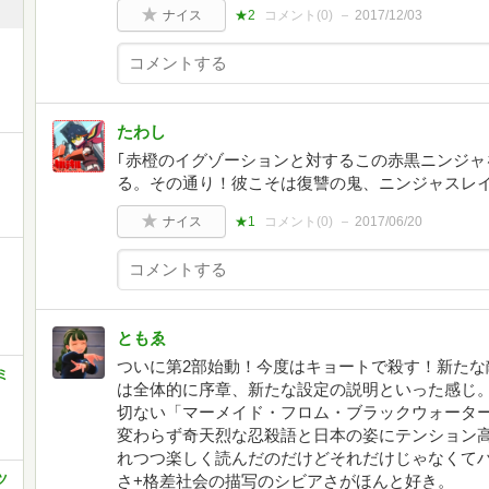
ナイス
★2
コメント(
0
)
2017/12/03
たわし
｢赤橙のイグゾーションと対するこの赤黒ニンジャ
る。その通り！彼こそは復讐の鬼、ニンジャスレイ
ナイス
★1
コメント(
0
)
2017/06/20
ともゑ
ついに第2部始動！今度はキョートで殺す！新たな
ミ
は全体的に序章、新たな設定の説明といった感じ
切ない「マーメイド・フロム・ブラックウォータ
変わらず奇天烈な忍殺語と日本の姿にテンション
れつつ楽しく読んだのだけどそれだけじゃなくて
ツ
さ+格差社会の描写のシビアさがほんと好き。