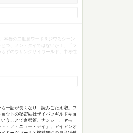
たい。本巻の二度見ワード＆ジワるシーン
ひとつ、メン・タイではないか！」「フ
わらずのウサンクサイワールド、中毒性
から一話が長くなり、読みごたえ増。フ
キョウトの秘密結社ザイバツギルドキョ
ということで京都篇。ナンシー、ヤモ
ート・ア・ニュー・デイ」。アイアンオ
ーイミーツガールと機械知性の自己犠牲