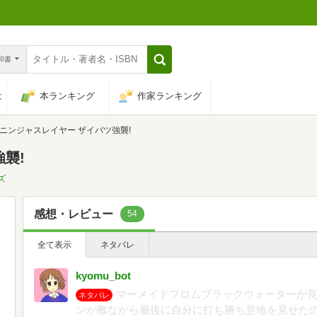
n和書
は
本ランキング
作家ランキング
ニンジャスレイヤー ザイバツ強襲!
襲!
ズ
感想・レビュー
54
全て表示
ネタバレ
kyomu_bot
マーメイドフロムブラックウォーターが良
ネタバレ
ンが敵ながら最後に自分に打ち勝ち意地を見せた