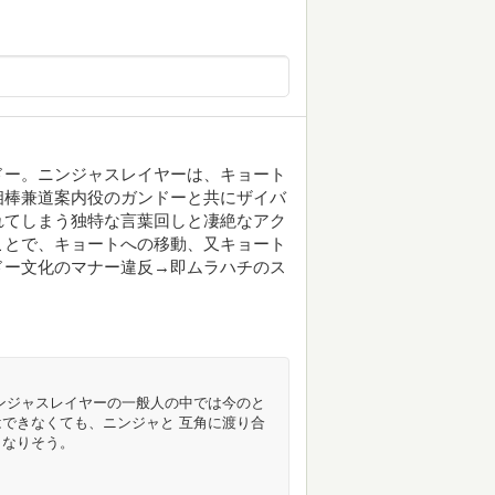
ドー。ニンジャスレイヤーは、キョート
相棒兼道案内役のガンドーと共にザイバ
れてしまう独特な言葉回しと凄絶なアク
ことで、キョートへの移動、又キョート
ドー文化のマナー違反→即ムラハチのス
ンジャスレイヤーの一般人の中では今のと
できなくても、ニンジャと 互角に渡り合
くなりそう。