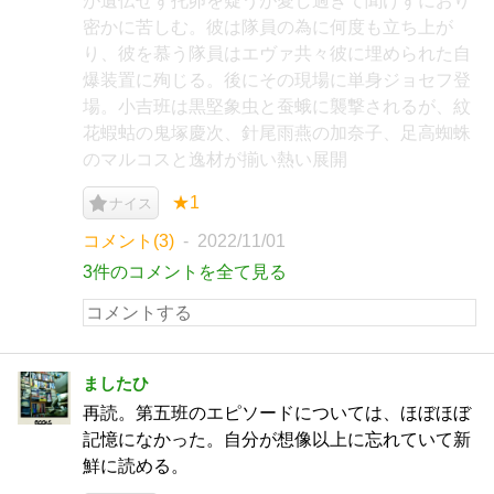
が遺伝せず托卵を疑うが愛し過ぎて聞けずにおり
密かに苦しむ。彼は隊員の為に何度も立ち上が
り、彼を慕う隊員はエヴァ共々彼に埋められた自
爆装置に殉じる。後にその現場に単身ジョセフ登
場。小吉班は黒堅象虫と蚕蛾に襲撃されるが、紋
花蝦蛄の鬼塚慶次、針尾雨燕の加奈子、足高蜘蛛
のマルコスと逸材が揃い熱い展開
★1
ナイス
コメント(3)
2022/11/01
3件のコメントを全て見る
ましたひ
再読。第五班のエピソードについては、ほぼほぼ
記憶になかった。自分が想像以上に忘れていて新
鮮に読める。