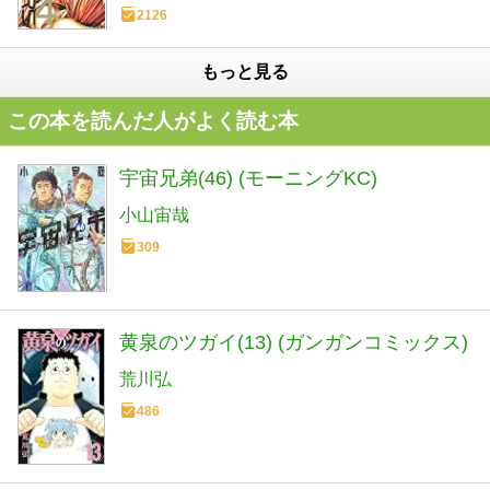
2126
もっと見る
この本を読んだ人がよく読む本
宇宙兄弟(46) (モーニングKC)
小山宙哉
309
黄泉のツガイ(13) (ガンガンコミックス)
荒川弘
486