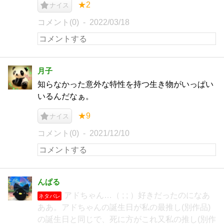
★2
ナイス
コメント(0)
2022/03/18
月子
知らなかった意外な特性を持つ生き物がいっぱい
いるんだなぁ。
★9
ナイス
コメント(0)
2021/12/10
んぱる
アドちゃん…（ ; ; ）好きだったのになあ
ネタバレ
ああ。アドちゃんの誕生日が私の最推し(別作品)
の誕生日と同じで、死に方がこれ又私の推し(別作