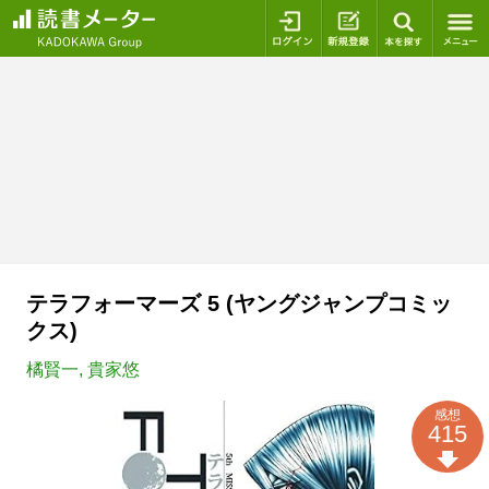
ログイン
新規登録
本を探
テラフォーマーズ 5 (ヤングジャンプコミッ
クス)
橘賢一
,
貴家悠
感想
415