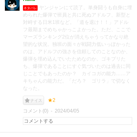
ヤンジャンにて読了。単身闘うも自身に埋
ネタバレ
められた爆弾で班員と共に死ぬアドルフ、新型と
対峙する日米1班など。「道を退け！！」アドル
フ最期までめちゃかっこよかった。ただ、ここで
マーズランキング2位が消えちゃうってかなり絶
望的な状況。独班の面々が戦闘力低いっぽかった
のは、アドルフの強さを信頼してのことなのか、
爆弾を埋め込んでいたためなのか。ゴキブリた
ち、爆弾であることにすぐ気づいたのは過去に同
じことでもあったのか？ カイコガの能力……ア
キちゃんの能力だ。「だろ？ ゴリラ」で切なく
なった。
★2
ナイス
コメント(0)
2024/04/05