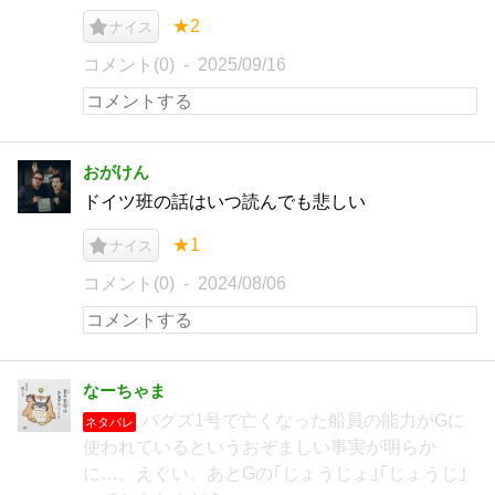
★2
ナイス
コメント(0)
2025/09/16
おがけん
ドイツ班の話はいつ読んでも悲しい
★1
ナイス
コメント(0)
2024/08/06
なーちゃま
バグズ1号で亡くなった船員の能力がGに
ネタバレ
使われているというおぞましい事実が明らか
に…。えぐい。あとGの｢じょうじょ｣｢じょうじ｣