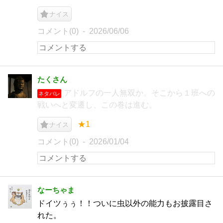
ナイス
コメント(0)
2026/06/06
たくさん
アドルフの一人無双か。そこから１班への
ネタバレ
戦いへと変遷し、この巻は進む。
★1
ナイス
コメント(0)
2026/01/04
なーちゃま
ドイツぅぅ！！ついに虫以外の能力もお披露目さ
れた。