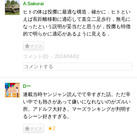
A.Sakurai
ヒトの体は投擲に最適な構造．確かに．ヒトとい
えば長距離移動に適応して直立二足歩行，無毛に
なったという説明が妥当だと思うが，投擲も特徴
的で明らかに適応があるように見える．
ナイス
コメント(0)
2024/04/02
Dー
連載当時ヤンジャン読んでて辛すぎた話。ただ辛
い中でも熱さがあって嫌いになれないのがズルい
所。アドルフ大好き。マーズランキングが判明す
るシーン好きすぎる。
★2
ナイス