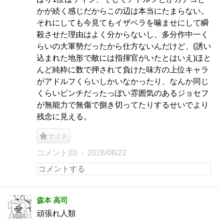
かが続く感じだからこの辺は本当にたまらない。
それにしても今見てもイザベラを噛ませにして瞬
殺させた理由はよく分からないし、多分作中一く
らいの大軍勢だったから仕方ないんだけど、(誘い
込まれた地形で敵には指揮官がいたとはいえ)ほと
んど純粋に数で押されて負けた味方の上位キャラ
がアドルフくらいしかいなかったり、なんか同じ
くらいピンチだったっぽい雰囲気のあるジョセフ
が無能力で無傷で捌き切ってたりするせいでより
残念に見える。
ナイス
コメント(0)
2026/06/22
森本 高司
頑張れ人類