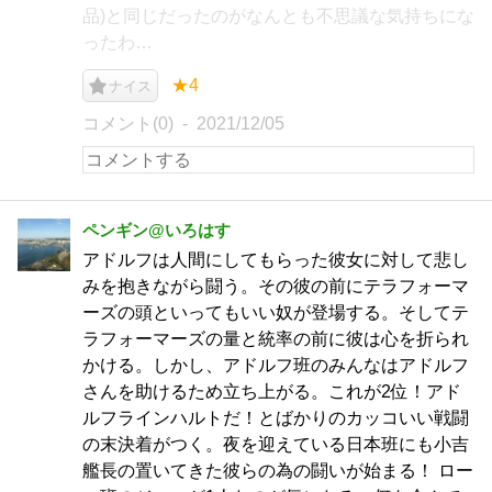
品)と同じだったのがなんとも不思議な気持ちにな
ったわ…
★4
ナイス
コメント(0)
2021/12/05
ペンギン@いろはす
アドルフは人間にしてもらった彼女に対して悲し
みを抱きながら闘う。その彼の前にテラフォーマ
ーズの頭といってもいい奴が登場する。そしてテ
ラフォーマーズの量と統率の前に彼は心を折られ
かける。しかし、アドルフ班のみんなはアドルフ
さんを助けるため立ち上がる。これが2位！アド
ルフラインハルトだ！とばかりのカッコいい戦闘
の末決着がつく。夜を迎えている日本班にも小吉
艦長の置いてきた彼らの為の闘いが始まる！ ロー