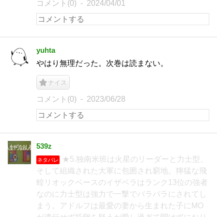
コメント(0)
2024/04/01
yuhta
やはり無理だった。次巻は読まない。
ナイス
コメント(0)
2023/06/28
539z
★5.独南米班は火星のリーダーと力士型、
ネタバレ
そして組織された大軍に包囲され窮地。獰猛な飛
蝗リオックベースのイザベラはランク13位の強者
なのに力士型は強力で一撃でバラバラにされてし
まう。アドルフは最愛の妻から生まれた子にMO