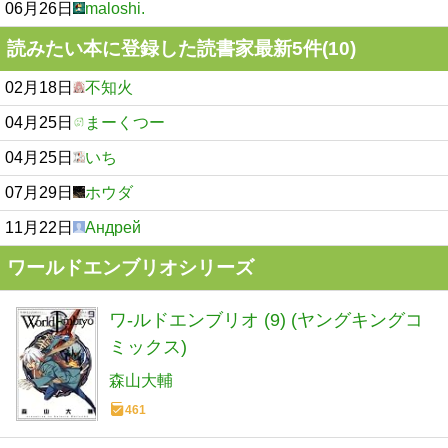
06月26日
maloshi.
読みたい本に登録した読書家最新5件(10)
02月18日
不知火
04月25日
まーくつー
04月25日
いち
07月29日
ホウダ
11月22日
Андрей
ワールドエンブリオシリーズ
ワ-ルドエンブリオ (9) (ヤングキングコ
ミックス)
森山大輔
461